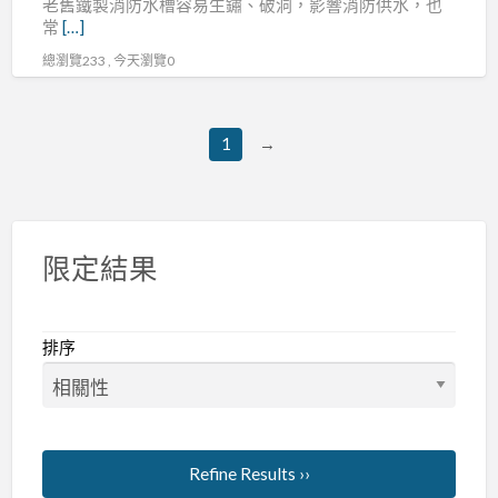
老舊鐵製消防水槽容易生鏽、破洞，影響消防供水，也
常
[…]
總瀏覽233 , 今天瀏覽0
1
→
限定結果
排序
Refine Results ››