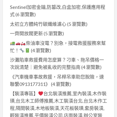
Sentinel加密金鑰,防篡改,白盒加密,保護應用程
式
(6 瀏覽數)
太初立方體純竹碳纖維濾心
(5 瀏覽數)
一齊開放閥更新
(5 瀏覽數)
柴油車沒電？別急，接電救援服務來幫
忙！
(4 瀏覽數)
沙灘陷車救援費用怎麼算？刁車、拖吊價格一
次說清楚｜避免被亂收的完整指南
(4 瀏覽數)
《汽車機車事故救援，吊桿吊車助您脫險，速
聯繫0913177311》
(4 瀏覽數)
【裝潢專區】
台北裝潢推薦,室內裝潢,木作裝
璜,台北木工師傅推薦,木工裝潢台北,台北木作工
程,隔間裝潢,木地板裝潢,天花板裝璜,套房裝潢,
輕裝潢推薦,平價裝潢公司,店面裝潢,辦公室裝