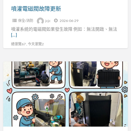
噴灌電磁閥故障更新
保全/消防
jcjc
2026-06-29
噴灌系統的電磁閥如果發生故障 例如：無法開啟、無法
[…]
總瀏覽67 , 今天瀏覽2
發
電
機
水
箱
漏
水