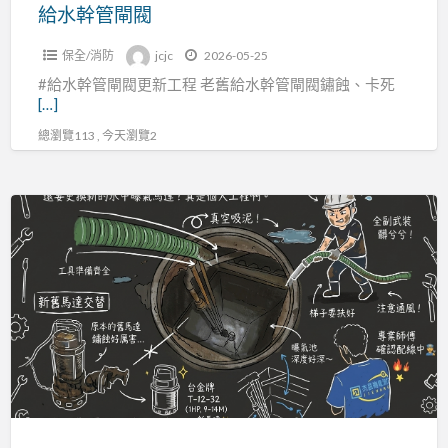
給水幹管閘閥
保全/消防
jcjc
2026-05-25
#給水幹管閘閥更新工程 老舊給水幹管閘閥鏽蝕、卡死
[…]
總瀏覽113 , 今天瀏覽2
曝
氣
馬
達
更
新