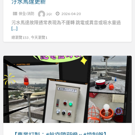
汙水馬達更新
保全/消防
jcjc
2026-04-20
污水馬達故障通常表現為不運轉 跳電或異音或吸水量過
[…]
總瀏覽153 , 今天瀏覽1
【專
業
訂
製：
#
航
空
障
礙
燈
【專業訂製：#航空障礙燈 x #控制盤】