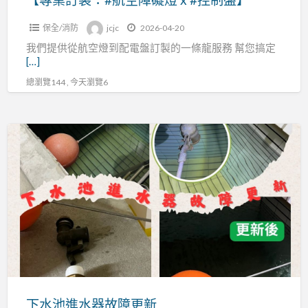
x
保全/消防
jcjc
2026-04-20
#
我們提供從航空燈到配電盤訂製的一條龍服務 幫您搞定
控
[…]
制
總瀏覽144 , 今天瀏覽6
盤】
下
水
池
進
水
器
故
障
更
新
下水池進水器故障更新