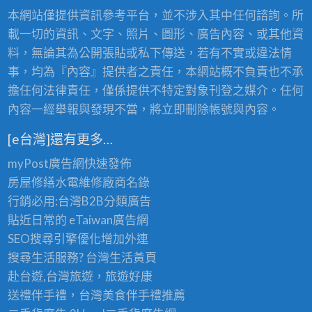
本網站僅提供資訊參考平台，並不涉入其中任何諮詢。所
載一切的資訊、文字、照片、圖形、廣告內容、或其他資
料，無論其為公開張貼或私下傳送，若有不實或違法情
事，均為『內容』提供者之責任，本網站概不負責也不承
擔任何法律責任，僅係提供不特定對象刊登之媒介。任何
內容一經舉報與發現不當，將立即刪除帳號與內容。
[e台灣]還有更多…
myPost廣告網
快速發佈
房屋修繕
水電維修廠商名錄
行銷必用:台灣B2B
分類廣告
貼近日常的
eTaiwan廣告網
SEO搜尋引擎優化
增加外連
搜尋生活服務? 台灣
生活黃頁
赴台遊,台灣旅遊
，旅遊好康
送禮伴手禮，台灣美食
伴手禮
推薦