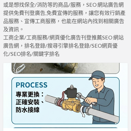
a
或是想找保全/消防等的商品/服務，SEO 網站廣告網
t
提供免費刊登廣告,免費宣傳的服務，讓您有效行銷產
品服務、宣傳工商服務，也能在網站內找到相關廣告
及資訊。
工商企業/工商服務/網頁優化廣告刊登推薦SEO 網站
廣告網，排名登錄/搜尋引擎排名登錄/SEO網頁優
化/SEO排名/關鍵字排名
噴
灌
電
磁
閥
故
障
更
新