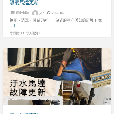
曝氣馬達更新
保全/消防
jcjc
2026-04-30
抽肥、清洗、機電更新，一站式服務守護您的環境！ 家
[…]
總瀏覽122 , 今天瀏覽1
汙
水
馬
達
更
新