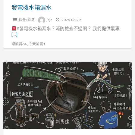
發電機水箱漏水
保全/消防
jcjc
2026-06-29
#發電機水箱漏水？消防檢查不過關？ 我們提供最專
[…]
總瀏覽64 , 今天瀏覽1
污
水
池
曝
氣
池
定
期
大