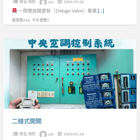
保全/消防
jcjc
2026-01-26
一齊開放閥更新（Deluge Valve）專業
[…]
總瀏覽236 , 今天瀏覽5
二
線
式
開
關
二線式開關
保全/消防
jcjc
2026-01-26