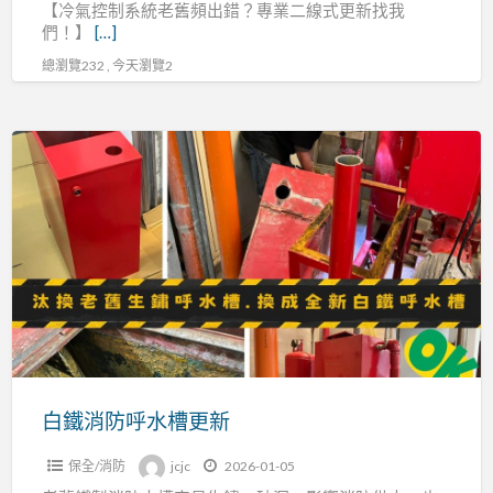
【冷氣控制系統老舊頻出錯？專業二線式更新找我
們！】
[…]
總瀏覽232 , 今天瀏覽2
白
鐵
消
防
呼
水
槽
更
新
白鐵消防呼水槽更新
保全/消防
jcjc
2026-01-05