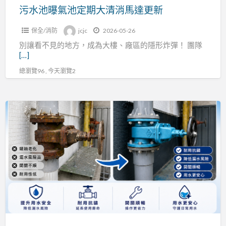
清
污水池曝氣池定期大清消馬達更新
消
保全/消防
jcjc
2026-05-26
馬
別讓看不見的地方，成為大樓、廠區的隱形炸彈！ 團隊
達
[…]
更
總瀏覽96 , 今天瀏覽2
新
給
水
幹
管
閘
閥