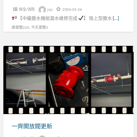
保全/消防
jcjc
2026-01-26
【中繼撒水機組漏水維修完成
】 陸上型撒水
[…]
總瀏覽220 , 今天瀏覽3
一
齊
開
放
閥
更
新
一齊開放閥更新