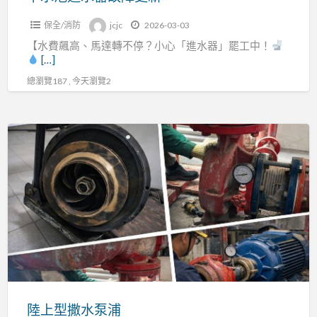
保全/消防
jcjc
2026-03-03
【水費飆高、馬達轉不停？小心「進水器」罷工中！
[…]
總瀏覽187 , 今天瀏覽2
陸
上
型
撒
水
泵
浦
陸上型撒水泵浦