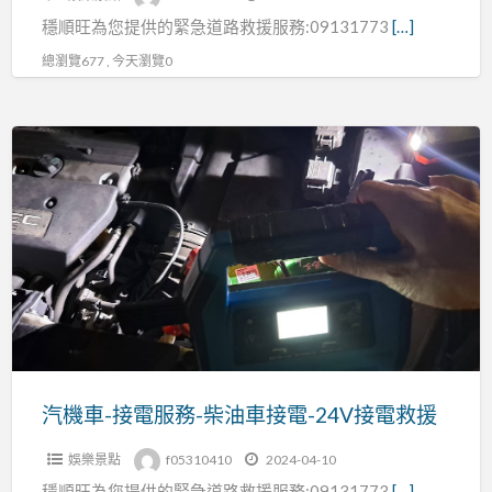
沼-
穩順旺為您提供的緊急道路救援服務:09131773
[…]
刁
車
總瀏覽677 , 今天瀏覽0
陷
車-
汽
拖
機
吊
車-
救
接
援
電
電
服
話:0913177311
務-
柴
油
車
汽機車-接電服務-柴油車接電-24V接電救援
接
娛樂景點
f05310410
2024-04-10
電-24V
穩順旺為您提供的緊急道路救援服務:09131773
[…]