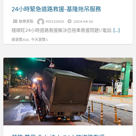
基
24小時緊急道路救援-基隆拖吊服務
隆
娛樂景點
f05310410
2024-04-10
拖
穩順旺24小時道路救援解決您拖車救援問題!/電話:
[…]
吊
服
總瀏覽416 , 今天瀏覽1
務
基
隆
萬
里
金
山
汐
止/24
小
時