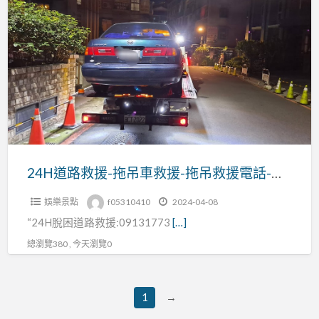
機
道
車-
路
機
救
車
援-
拋
拖
錨
吊
拖
車
車
救
援-
24H道路救援-拖吊車救援-拖吊救援電話-汽車救援
拖
娛樂景點
f05310410
2024-04-08
吊
“24H脫困道路救援:09131773
[…]
救
援
總瀏覽380 , 今天瀏覽0
電
話-
1
→
汽