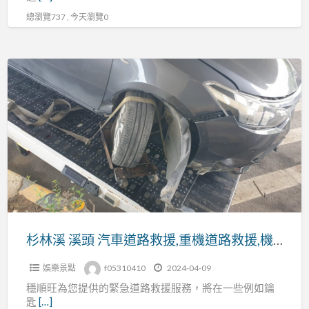
總瀏覽737 , 今天瀏覽0
杉
林
溪
溪
頭
汽
車
道
路
救
杉林溪 溪頭 汽車道路救援,重機道路救援,機車救援
援,
娛樂景點
f05310410
2024-04-09
重
穩順旺為您提供的緊急道路救援服務，將在一些例如鑰
機
匙
[…]
道