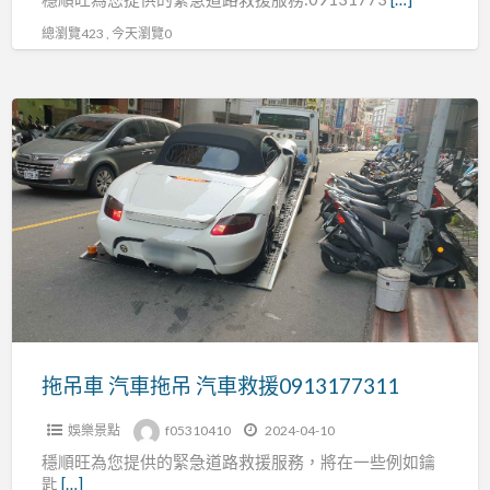
接
電
總瀏覽423 , 今天瀏覽0
救
援
拖
吊
車
汽
車
拖
吊
汽
車
救
拖吊車 汽車拖吊 汽車救援0913177311
援
娛樂景點
f05310410
2024-04-10
0913177311
穩順旺為您提供的緊急道路救援服務，將在一些例如鑰
匙
[…]