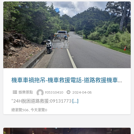
機
脫
車
困
車
道
禍
路
拖
救
吊-
援”
機
車
救
援
機車車禍拖吊-機車救援電話-道路救援機車-機車拋錨拖車
電
娛樂景點
f05310410
2024-04-08
話-
“24H脫困道路救援:09131773
[…]
道
路
總瀏覽506 , 今天瀏覽0
救
援
24H