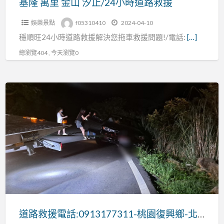
基隆 萬里 金山 汐止/24小時道路救援
道
娛樂景點
f05310410
2024-04-10
路
穩順旺24小時道路救援解決您拖車救援問題!/電話:
[…]
救
援
總瀏覽404 , 今天瀏覽0
道
路
救
援
電
話:0913177311-
桃
園
復
興
道路救援電話:0913177311-桃園復興鄉-北橫-汽車機車重機救援
鄉-