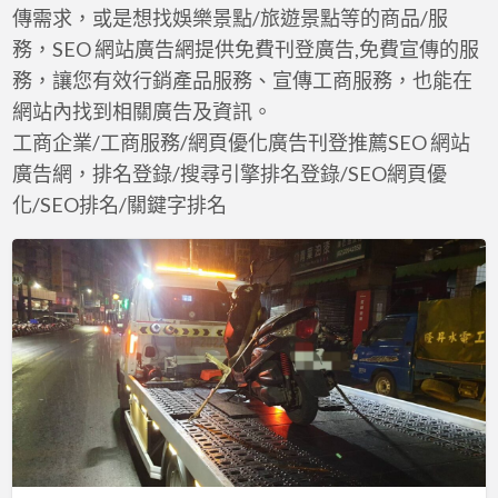
a
傳需求，或是想找娛樂景點/旅遊景點等的商品/服
t
務，SEO 網站廣告網提供免費刊登廣告,免費宣傳的服
務，讓您有效行銷產品服務、宣傳工商服務，也能在
網站內找到相關廣告及資訊。
工商企業/工商服務/網頁優化廣告刊登推薦SEO 網站
廣告網，排名登錄/搜尋引擎排名登錄/SEO網頁優
化/SEO排名/關鍵字排名
24
小
時
緊
急
道
路
救
援-