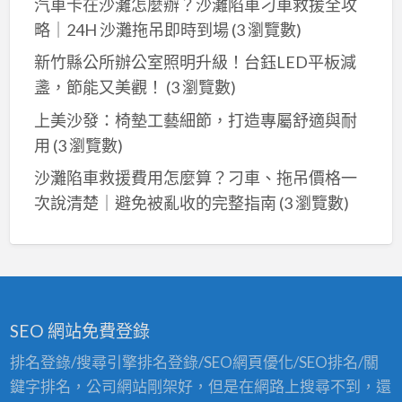
汽車卡在沙灘怎麼辦？沙灘陷車刁車救援全攻
略｜24H 沙灘拖吊即時到場
(3 瀏覽數)
新竹縣公所辦公室照明升級！台鈺LED平板減
盞，節能又美觀！
(3 瀏覽數)
上美沙發：椅墊工藝細節，打造專屬舒適與耐
用
(3 瀏覽數)
沙灘陷車救援費用怎麼算？刁車、拖吊價格一
次說清楚｜避免被亂收的完整指南
(3 瀏覽數)
SEO 網站免費登錄
排名登錄/搜尋引擎排名登錄/SEO網頁優化/SEO排名/關
鍵字排名，公司網站剛架好，但是在網路上搜尋不到，還