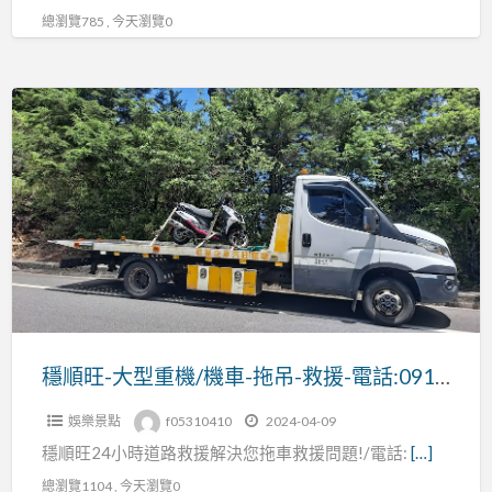
總瀏覽785 , 今天瀏覽0
路
救
援,
穩
機
順
車
旺-
救
大
援
型
重
機/
機
車-
拖
穩順旺-大型重機/機車-拖吊-救援-電話:0913177311/
吊-
娛樂景點
f05310410
2024-04-09
救
穩順旺24小時道路救援解決您拖車救援問題!/電話:
[…]
援-
電
總瀏覽1104 , 今天瀏覽0