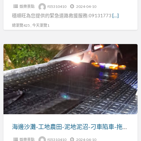
娛樂景點
f05310410
2024-04-10
北
穩順旺為您提供的緊急道路救援服務:09131773
[…]
橫-
汽
總瀏覽425 , 今天瀏覽1
車
機
海
車
邊
重
沙
機
灘-
救
工
援
地
農
田-
泥
地
海邊沙灘-工地農田-泥地泥沼-刁車陷車-拖吊救援電話:0913177311
泥
娛樂景點
f05310410
2024-04-10