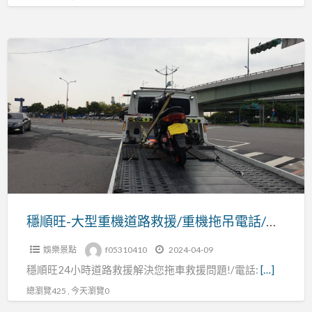
話:0913177311/
穩
順
旺-
大
型
重
機
道
路
救
穩順旺-大型重機道路救援/重機拖吊電話/重機救援電話
援/
娛樂景點
f05310410
2024-04-09
重
穩順旺24小時道路救援解決您拖車救援問題!/電話:
[…]
機
拖
總瀏覽425 , 今天瀏覽0
吊