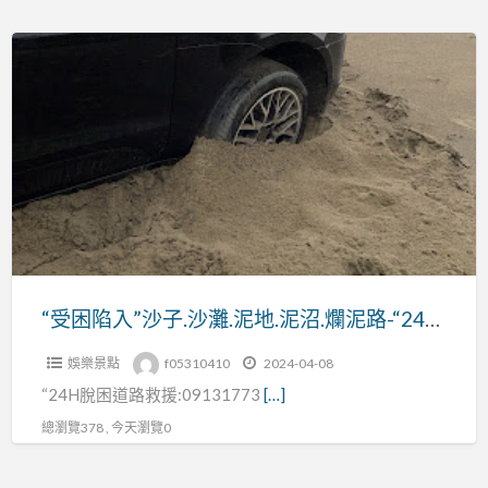
電
“受
話/
困
重
陷
機
入”
救
沙
援
子.
電
沙
話
灘.
泥
地.
“受困陷入”沙子.沙灘.泥地.泥沼.爛泥路-“24H脫困道路救援”
泥
娛樂景點
f05310410
2024-04-08
沼.
“24H脫困道路救援:09131773
[…]
爛
泥
總瀏覽378 , 今天瀏覽0
路-
“24H