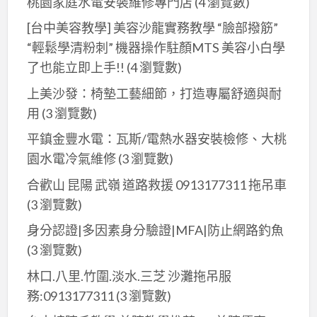
桃園家庭水電安裝維修專門店
(4 瀏覽數)
[台中美容教學] 美容沙龍實務教學 “臉部撥筋”
“輕鬆學清粉刺” 機器操作駐顏MTS 美容小白學
了也能立即上手!!
(4 瀏覽數)
上美沙發：椅墊工藝細節，打造專屬舒適與耐
用
(3 瀏覽數)
平鎮金豐水電：瓦斯/電熱水器安裝檢修、大桃
園水電冷氣維修
(3 瀏覽數)
合歡山 昆陽 武嶺 道路救援 0913177311 拖吊車
(3 瀏覽數)
身分認證|多因素身分驗證|MFA|防止網路釣魚
(3 瀏覽數)
林口.八里.竹圍.淡水.三芝 沙灘拖吊服
務:0913177311
(3 瀏覽數)