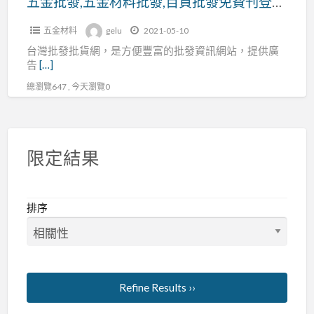
五金批發,五金材料批發,百貨批發免費刊登廣告推薦：台灣批發批貨網
百
五金材料
gelu
2021-05-10
貨
台灣批發批貨網，是方便豐富的批發資訊網站，提供廣
批
告
[…]
發
總瀏覽647 , 今天瀏覽0
免
費
刊
登
限定結果
廣
告
推
排序
薦：
台
灣
批
Refine Results ››
發