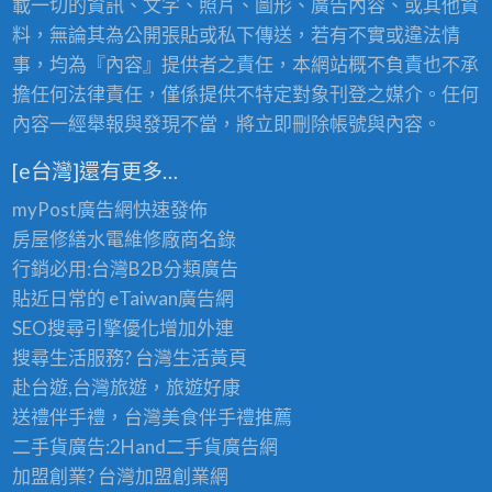
載一切的資訊、文字、照片、圖形、廣告內容、或其他資
料，無論其為公開張貼或私下傳送，若有不實或違法情
事，均為『內容』提供者之責任，本網站概不負責也不承
擔任何法律責任，僅係提供不特定對象刊登之媒介。任何
內容一經舉報與發現不當，將立即刪除帳號與內容。
[e台灣]還有更多…
myPost廣告網
快速發佈
房屋修繕
水電維修廠商名錄
行銷必用:台灣B2B
分類廣告
貼近日常的
eTaiwan廣告網
SEO搜尋引擎優化
增加外連
搜尋生活服務? 台灣
生活黃頁
赴台遊,台灣旅遊
，旅遊好康
送禮伴手禮，台灣美食
伴手禮
推薦
二手貨廣告:2Hand
二手貨
廣告網
加盟創業? 台灣
加盟創業
網