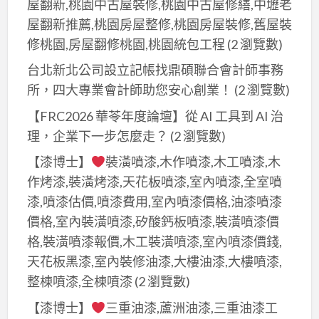
屋翻新,桃園中古屋裝修,桃園中古屋修繕,中壢老
屋翻新推薦,桃園房屋整修,桃園房屋裝修,舊屋裝
修桃園,房屋翻修桃園,桃園統包工程
(2 瀏覽數)
台北新北公司設立記帳找鼎碩聯合會計師事務
所，四大專業會計師助您安心創業！
(2 瀏覽數)
【FRC2026 華苓年度論壇】從 AI 工具到 AI 治
理，企業下一步怎麼走？
(2 瀏覽數)
【漆博士】
裝潢噴漆,木作噴漆,木工噴漆,木
作烤漆,裝潢烤漆,天花板噴漆,室內噴漆,全室噴
漆,噴漆估價,噴漆費用,室內噴漆價格,油漆噴漆
價格,室內裝潢噴漆,矽酸鈣板噴漆,裝潢噴漆價
格,裝潢噴漆報價,木工裝潢噴漆,室內噴漆價錢,
天花板黑漆,室內裝修油漆,大樓油漆,大樓噴漆,
整棟噴漆,全棟噴漆
(2 瀏覽數)
【漆博士】
三重油漆,蘆洲油漆,三重油漆工