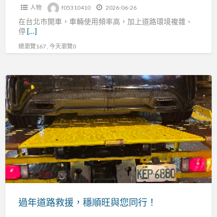
人物
f05310410
2026-06-26
速
在台北市開車，車輛使用頻率高，加上道路環境複雜、
支
停
[…]
援
總瀏覽167 , 今天瀏覽0
｜
拋
錨、
過
沒
年
電、
道
爆
路
胎、
救
事
援，
故
穩
拖
順
吊
旺
全
與
過年道路救援，穩順旺與您同行！
天
您