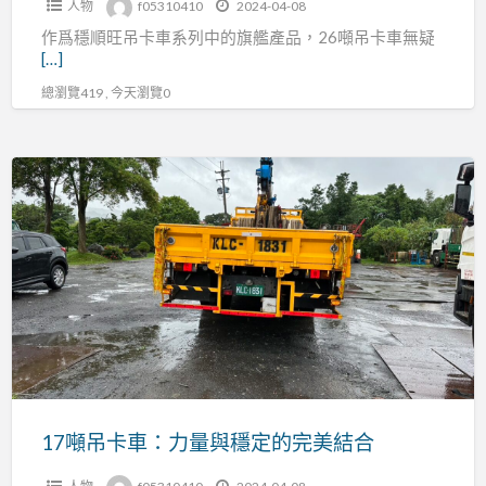
人物
f05310410
2024-04-08
不
作爲穩順旺吊卡車系列中的旗艦產品，26噸吊卡車無疑
能
[…]
總瀏覽419 , 今天瀏覽0
17
噸
吊
卡
車：
力
量
與
穩
定
17噸吊卡車：力量與穩定的完美結合
的