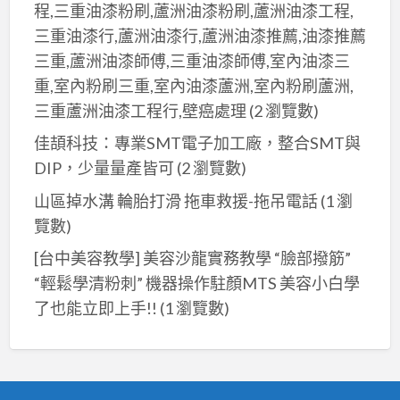
程,三重油漆粉刷,蘆洲油漆粉刷,蘆洲油漆工程,
三重油漆行,蘆洲油漆行,蘆洲油漆推薦,油漆推薦
三重,蘆洲油漆師傅,三重油漆師傅,室內油漆三
重,室內粉刷三重,室內油漆蘆洲,室內粉刷蘆洲,
三重蘆洲油漆工程行,壁癌處理
(2 瀏覽數)
佳頡科技：專業SMT電子加工廠，整合SMT與
DIP，少量量產皆可
(2 瀏覽數)
山區掉水溝 輪胎打滑 拖車救援-拖吊電話
(1 瀏
覽數)
[台中美容教學] 美容沙龍實務教學 “臉部撥筋”
“輕鬆學清粉刺” 機器操作駐顏MTS 美容小白學
了也能立即上手!!
(1 瀏覽數)