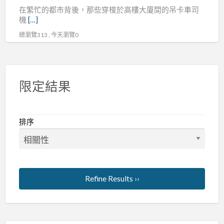
在繁忙的都市背後，那些穿梭於高樓大廈間的吊卡車司
默
機
[…]
英
總瀏覽313 , 今天瀏覽0
雄
限定結果
排序
Refine Results ››