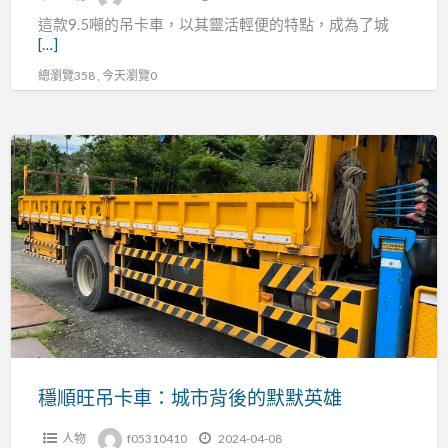
自
這款9.5噸的吊卡車，以其靈活輕便的特點，成為了城
如
[…]
**
總瀏覽358 , 今天瀏覽0
穩
順
旺
吊
卡
車：
城
市
背
後
穩順旺吊卡車：城市背後的默默英雄
的
人物
f05310410
2024-04-08
默