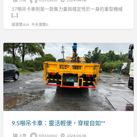
人物
f05310410
2024-04-08
完
17噸吊卡車則是一款集力量與穩定性於一身的重型機械
美
[…]
結
總瀏覽419 , 今天瀏覽0
合
9.5
噸
吊
卡
車：
靈
活
輕
便，
穿
9.5噸吊卡車：靈活輕便，穿梭自如**
梭
人物
f05310410
2024-04-08