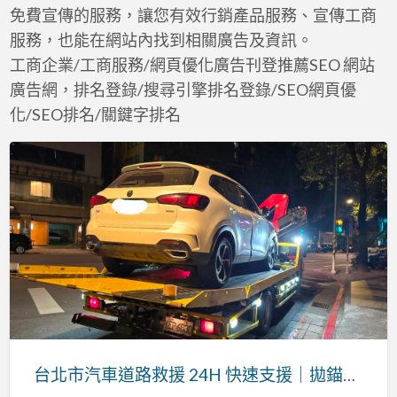
a
免費宣傳的服務，讓您有效行銷產品服務、宣傳工商
t
服務，也能在網站內找到相關廣告及資訊。
工商企業/工商服務/網頁優化廣告刊登推薦SEO 網站
廣告網，排名登錄/搜尋引擎排名登錄/SEO網頁優
化/SEO排名/關鍵字排名
台
北
市
汽
車
道
路
救
援
24H
台北市汽車道路救援 24H 快速支援｜拋錨、沒電、爆胎、事故拖吊全天候服務
快