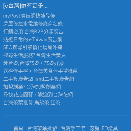
[e台灣]還有更多…
myPost廣告網
快速發佈
房屋修繕
水電維修廠商名錄
行銷必用:台灣B2B
分類廣告
貼近日常的
eTaiwan廣告網
SEO搜尋引擎優化
增加外連
搜尋生活服務? 台灣
生活黃頁
赴台遊,台灣旅遊
，旅遊好康
送禮伴手禮，台灣美食
伴手禮
推薦
二手貨廣告:2Hand
二手貨
廣告網
加盟創業? 台灣
加盟創業
網
尋找花店園藝，歡迎到
台灣花網
台灣茶葉批發
,烏龍茶,紅茶
首頁
台灣茶葉批發
台灣手工皂
廠房LED燈具