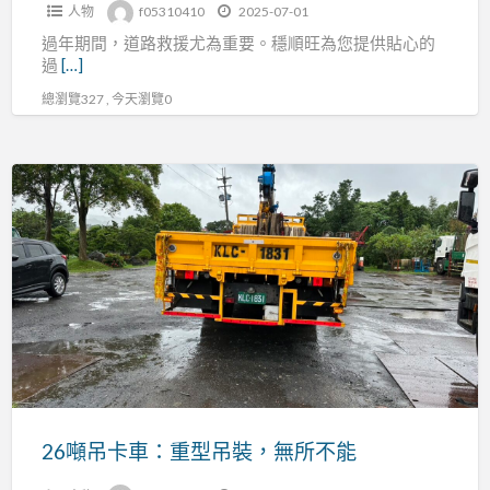
候
人物
f05310410
2025-07-01
同
服
過年期間，道路救援尤為重要。穩順旺為您提供貼心的
行！
務
過
[…]
總瀏覽327 , 今天瀏覽0
26
噸
吊
卡
車：
重
型
吊
裝，
無
26噸吊卡車：重型吊裝，無所不能
所