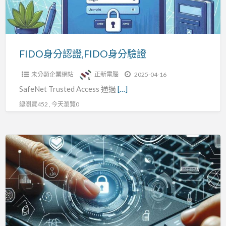
分
驗
證
FIDO身分認證,FIDO身分驗證
未分類企業網站
正新電腦
2025-04-16
SafeNet Trusted Access 通過
[…]
總瀏覽452 , 今天瀏覽0
FIDO
身
分
認
證|FIDO
身
分