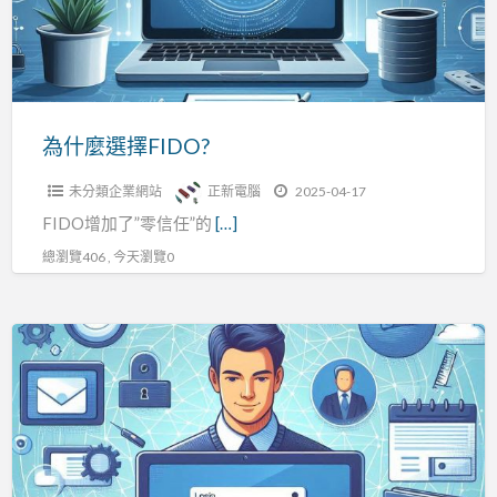
FIDO?
為什麼選擇FIDO?
未分類企業網站
正新電腦
2025-04-17
FIDO增加了”零信任”的
[…]
總瀏覽406 , 今天瀏覽0
FIDO
身
分
認
證,FIDO
身