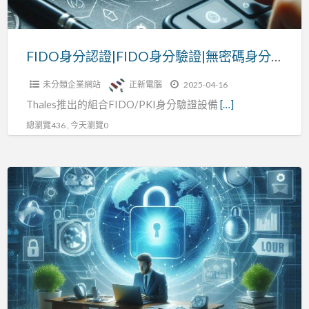
驗
證|
無
FIDO身分認證|FIDO身分驗證|無密碼身分識別|正新電腦
密
未分類企業網站
正新電腦
2025-04-16
碼
Thales推出的組合FIDO/PKI身分驗證設備
[…]
身
分
總瀏覽436 , 今天瀏覽0
識
別|
FIDO
正
身
新
分
電
認
腦
證,
無
密
碼