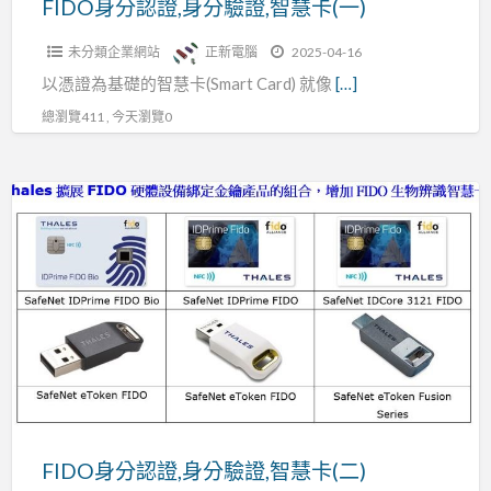
FIDO身分認證,身分驗證,智慧卡(一)
慧
未分類企業網站
正新電腦
2025-04-16
卡
以憑證為基礎的智慧卡(Smart Card) 就像
[…]
(一)
總瀏覽411 , 今天瀏覽0
FIDO
身
分
認
證,
身
分
驗
證,
智
FIDO身分認證,身分驗證,智慧卡(二)