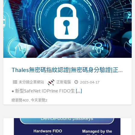
無
密
碼
指
紋
認
證|
無
密
Thales無密碼指紋認證|無密碼身分驗證|正新電腦
碼
未分類企業網站
正新電腦
2025-04-17
身
● 新型SafeNet IDPrime FIDO生
[…]
分
驗
總瀏覽403 , 今天瀏覽2
證|
正
FIDO
新
身
電