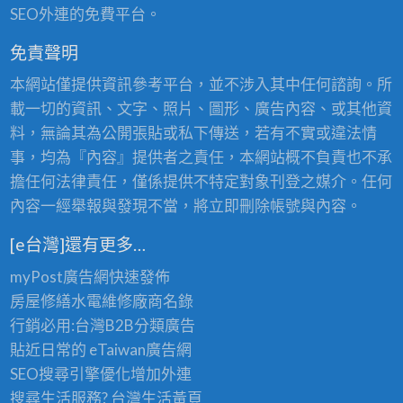
SEO外連的免費平台。
免責聲明
本網站僅提供資訊參考平台，並不涉入其中任何諮詢。所
載一切的資訊、文字、照片、圖形、廣告內容、或其他資
料，無論其為公開張貼或私下傳送，若有不實或違法情
事，均為『內容』提供者之責任，本網站概不負責也不承
擔任何法律責任，僅係提供不特定對象刊登之媒介。任何
內容一經舉報與發現不當，將立即刪除帳號與內容。
[e台灣]還有更多…
myPost廣告網
快速發佈
房屋修繕
水電維修廠商名錄
行銷必用:台灣B2B
分類廣告
貼近日常的
eTaiwan廣告網
SEO搜尋引擎優化
增加外連
搜尋生活服務? 台灣
生活黃頁