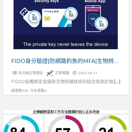
分
腦
驗
證|
防
網
路
釣
魚
FIDO身分驗證|防網路釣魚的MFA|生物辨識技術|NFC相結合
的
未分類企業網站
正新電腦
2025-04-17
MFA|
FIDO2設備綁定金鑰和生物辨識技術的結合有助於縮
[…]
生
物
總瀏覽338 , 今天瀏覽0
辨
識
存
技
取
術|NFC
管
相