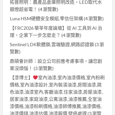
拓普照明：農產品倉庫照明改造，LED取代水
銀燈超省電！
(4 瀏覽數)
Luna HSM硬體安全模組,零信任架構
(4 瀏覽數)
【FRC2026 華苓年度論壇】從 AI 工具到 AI 治
理，企業下一步怎麼走？
(4 瀏覽數)
Sentinel LDK軟體鎖,雲端驗證,網路認證鎖
(3 瀏
覽數)
鼎碩會計師：設立公司前應考慮事項，讓您創
業沒煩惱！
(3 瀏覽數)
【漆博士】
室內油漆,室內油漆價格,室內粉刷
價格,室內油漆設計,室內裝潢油漆,房間油漆,跳
色油漆,油漆室內,客廳油漆,住家油漆,房屋油漆,
居家油漆,家庭油漆,公寓油漆,油漆推薦,全室油
漆價格,油漆粉刷價格,油漆師傅推薦,油漆價格,
油漆價錢,油漆估價,油漆報價,壁癌處理
(3 瀏覽