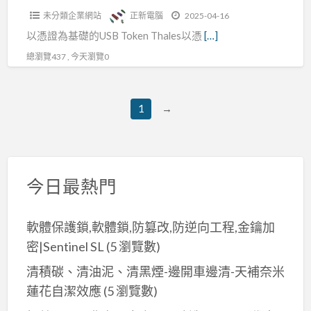
慧
未分類企業網站
正新電腦
2025-04-16
卡
以憑證為基礎的USB Token Thales以憑
[…]
(二)
總瀏覽437 , 今天瀏覽0
1
→
今日最熱門
軟體保護鎖,軟體鎖,防篡改,防逆向工程,金鑰加
密|Sentinel SL
(5 瀏覽數)
清積碳、清油泥、清黑煙-邊開車邊清-天補奈米
蓮花自潔效應
(5 瀏覽數)