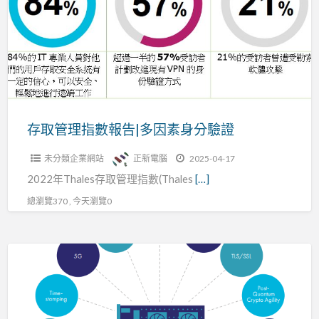
理
結
指
合
數
報
告|
多
因
存取管理指數報告|多因素身分驗證
素
未分類企業網站
正新電腦
2025-04-17
身
2022年Thales存取管理指數(Thales
[…]
分
驗
總瀏覽370 , 今天瀏覽0
證
數
位
簽
章,