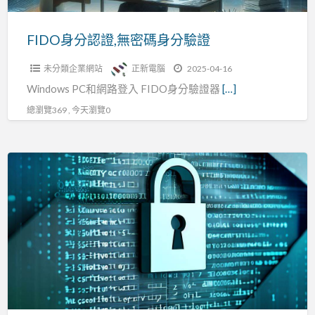
身
分
FIDO身分認證,無密碼身分驗證
驗
未分類企業網站
正新電腦
2025-04-16
證
Windows PC和網路登入 FIDO身分驗證器
[…]
總瀏覽369 , 今天瀏覽0
HSM,
硬
體
安
全
模
組,
數
位