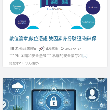
數
位
憑
證,
雙
因
數位簽章,數位憑證,雙因素身分驗證,磁碟保密
素
未分類企業網站
正新電腦
2025-04-17
身
***PKI金鑰和安全憑證*** 私鑰的安全儲存和
[…]
分
驗
總瀏覽354 , 今天瀏覽0
證,
磁
為
碟
什
保
麼
密
選
擇