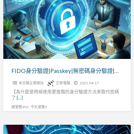
a
身
t
分
驗
證|Passkey|
無
密
碼
身
分
FIDO身分驗證|Passkey|無密碼身分驗證|數位銀行
驗
未分類企業網站
正新電腦
2025-04-17
證|
【為什麼是時候使用更進階的身分驗證方法來取代密碼
數
了
[…]
位
總瀏覽450 , 今天瀏覽0
銀
行
Thales