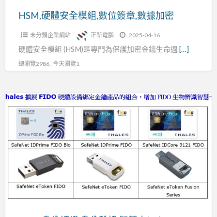
簽
HSM,硬體安全模組,數位簽章,數據加密
章,
未分類企業網站
正新電腦
2025-04-16
數
硬體安全模組 (HSM)是專門為保護加密金鑰生命週
[…]
據
加
總瀏覽2986 , 今天瀏覽1
密
FIDO
身
分
認
證,
身
分
驗
證,
智