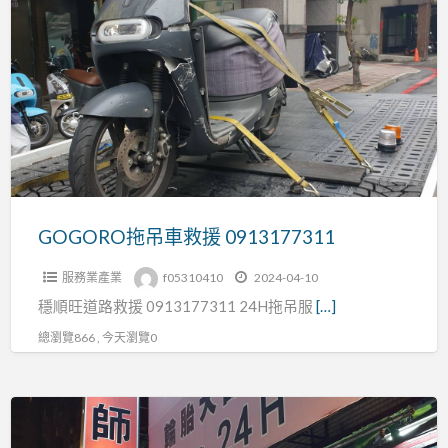
a
拖
t
吊
車
救
援
0913177311
GOGORO拖吊車救援 0913177311
服務業產業
f05310410
2024-04-10
穩順旺道路救援 0913177311 24H拖吊服
[…]
總瀏覽866 , 今天瀏覽0
新
北