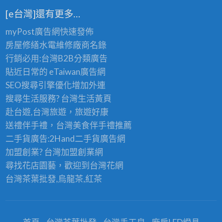
[e台灣]還有更多…
myPost廣告網
快速發佈
房屋修繕
水電維修廠商名錄
行銷必用:台灣B2B
分類廣告
貼近日常的
eTaiwan廣告網
SEO搜尋引擎優化
增加外連
搜尋生活服務? 台灣
生活黃頁
赴台遊,台灣旅遊
，旅遊好康
送禮伴手禮，台灣美食
伴手禮
推薦
二手貨廣告:2Hand
二手貨
廣告網
加盟創業? 台灣
加盟創業
網
尋找花店園藝，歡迎到
台灣花網
台灣茶葉批發
,烏龍茶,紅茶