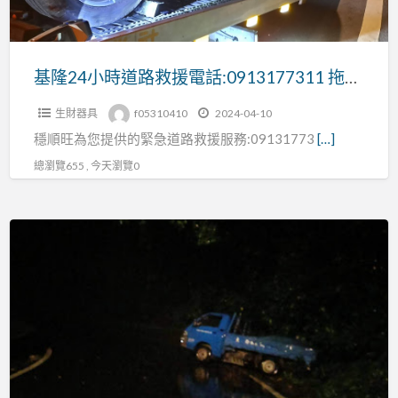
救
援
電
基隆24小時道路救援電話:0913177311 拖車救援
話:0913177311
生財器具
f05310410
2024-04-10
拖
穩順旺為您提供的緊急道路救援服務:09131773
[…]
車
救
總瀏覽655 , 今天瀏覽0
援
山
區-
林
道-
產
業
道
路-