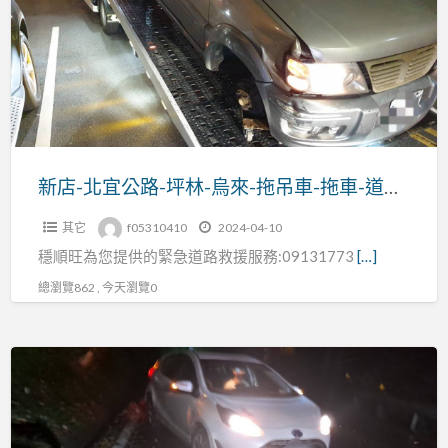
宜
公
路-
坪
林-
烏
來-
新店-北宜公路-坪林-烏來-拖吊車-拖車-道路救援
拖
其它
f05310410
2024-04-10
吊
穩順旺為您提供的緊急道路救援服務:09131773
[…]
車-
拖
總瀏覽862 , 今天瀏覽0
車-
道
山
路
區
救
泥
援
地