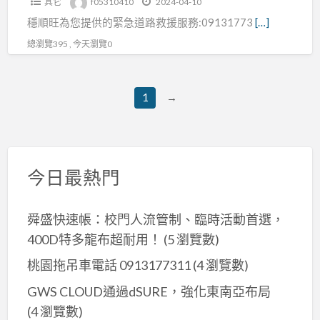
其它
f05310410
2024-04-10
電
穩順旺為您提供的緊急道路救援服務:09131773
[…]
話:0913177311
總瀏覽395 , 今天瀏覽0
1
→
今日最熱門
舜盛快速帳：校門人流管制、臨時活動首選，
400D特多龍布超耐用！
(5 瀏覽數)
桃園拖吊車電話 0913177311
(4 瀏覽數)
GWS CLOUD通過dSURE，強化東南亞布局
(4 瀏覽數)