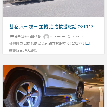
重
機
道
路
基隆 汽車 機車 重機 道路救援電話:0913177311
救
花卉/盆栽/花圃/園藝
f05310410
2024-04-10
援
穩順旺為您提供的緊急道路救援服務:09131773
[…]
電
話:0913177311
總瀏覽388 , 今天瀏覽0
基
隆
24
小
時
道
路