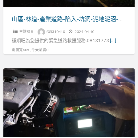
陷
入-
山區-林道-產業道路-陷入-坑洞-泥地泥沼-拖吊救援電話:0913177311
坑
生財器具
f05310410
2024-04-10
洞-
穩順旺為您提供的緊急道路救援服務:09131773
[…]
泥
地
總瀏覽605 , 今天瀏覽0
泥
沼-
汽
拖
機
吊
車-
救
接
援
電
電
服
話:0913177311
務-
柴