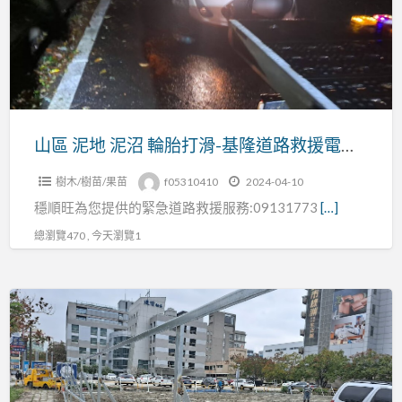
泥
沼
輪
胎
打
滑-
山區 泥地 泥沼 輪胎打滑-基隆道路救援電話:0913177311
基
樹木/樹苗/果苗
f05310410
2024-04-10
隆
穩順旺為您提供的緊急道路救援服務:09131773
[…]
道
路
總瀏覽470 , 今天瀏覽1
救
援
基
電
隆
話:0913177311
金
山
萬