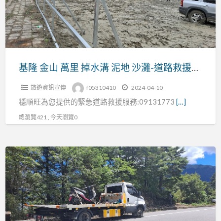
里
掉
水
溝
泥
基隆 金山 萬里 掉水溝 泥地 沙灘-道路救援電話:0913177311
地
旅遊資訊宣傳
f05310410
2024-04-10
沙
穩順旺為您提供的緊急道路救援服務:09131773
[…]
灘-
道
總瀏覽421 , 今天瀏覽0
路
救
基
援
隆
電
汽
話:0913177311
車
機
車