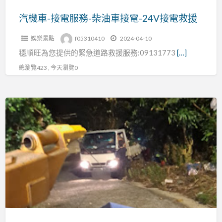
油
車
汽機車-接電服務-柴油車接電-24V接電救援
接
娛樂景點
f05310410
2024-04-10
電-24V
穩順旺為您提供的緊急道路救援服務:09131773
[…]
接
電
總瀏覽423 , 今天瀏覽0
救
援
車
禍
故
障-
拋
錨-
爆
胎-
接