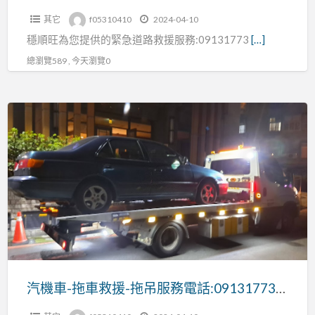
梨
其它
f05310410
2024-04-10
山-
穩順旺為您提供的緊急道路救援服務:09131773
[…]
道
路
總瀏覽589 , 今天瀏覽0
救
援
汽
機
車-
拖
車
救
援-
拖
吊
服
汽機車-拖車救援-拖吊服務電話:0913177311
務