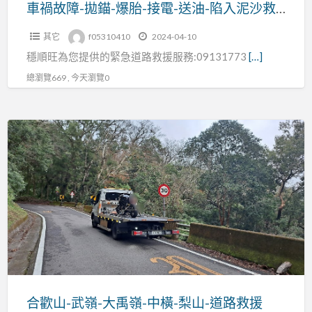
電-
車禍故障-拋錨-爆胎-接電-送油-陷入泥沙救援
送
其它
f05310410
2024-04-10
油-
穩順旺為您提供的緊急道路救援服務:09131773
[…]
陷
入
總瀏覽669 , 今天瀏覽0
泥
沙
合
救
歡
援
山-
武
嶺-
大
禹
嶺-
中
橫-
合歡山-武嶺-大禹嶺-中橫-梨山-道路救援