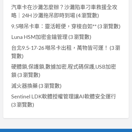
汽車卡在沙灘怎麼辦？沙灘陷車刁車救援全攻
略｜24H 沙灘拖吊即時到場
(4 瀏覽數)
9.5噸吊卡車：靈活輕便，穿梭自如**
(3 瀏覽數)
Luna HSM加密金鑰管理
(3 瀏覽數)
台北9.5-17-26 噸吊卡出租，萬物皆可運！
(3 瀏
覽數)
硬體鎖,保護鎖,數據加密,程式碼保護,USB加密
鎖
(3 瀏覽數)
滅火器換藥
(3 瀏覽數)
Sentinel LDK軟體授權管理讓AI軟體安全運行
(3 瀏覽數)