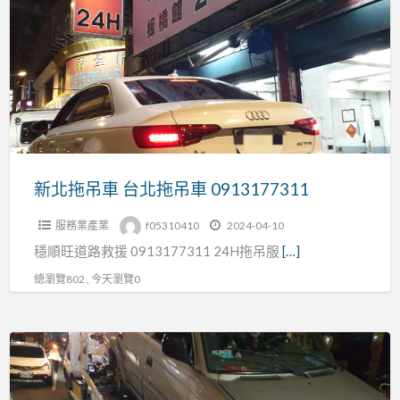
拖
吊
車
台
北
拖
吊
車
新北拖吊車 台北拖吊車 0913177311
0913177311
服務業產業
f05310410
2024-04-10
穩順旺道路救援 0913177311 24H拖吊服
[…]
總瀏覽802 , 今天瀏覽0
新
店-
北