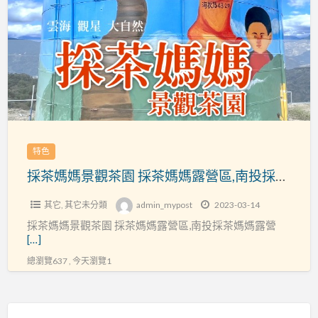
a
媽
t
媽
景
觀
茶
園
採
茶
特色
媽
採茶媽媽景觀茶園 採茶媽媽露營區,南投採茶媽媽露營區,關頭山採茶媽媽露營區
媽
露
其它
,
其它未分類
admin_mypost
2023-03-14
營
採茶媽媽景觀茶園 採茶媽媽露營區,南投採茶媽媽露營
區,
[…]
南
總瀏覽637 , 今天瀏覽1
投
採
茶