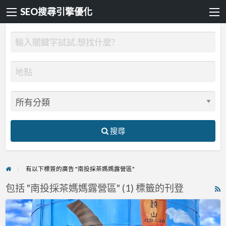
SEO搜尋引擎優化
搜尋
有以下標簽的廣告 "南投採茶媽媽露營區"
包括 "南投採茶媽媽露營區" (1) 標籤的刊登
R
F
採
f
茶