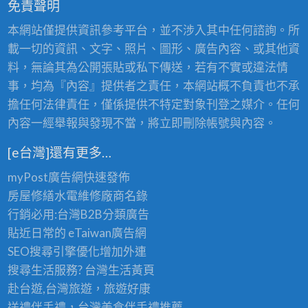
免責聲明
本網站僅提供資訊參考平台，並不涉入其中任何諮詢。所
載一切的資訊、文字、照片、圖形、廣告內容、或其他資
料，無論其為公開張貼或私下傳送，若有不實或違法情
事，均為『內容』提供者之責任，本網站概不負責也不承
擔任何法律責任，僅係提供不特定對象刊登之媒介。任何
內容一經舉報與發現不當，將立即刪除帳號與內容。
[e台灣]還有更多…
myPost廣告網
快速發佈
房屋修繕
水電維修廠商名錄
行銷必用:台灣B2B
分類廣告
貼近日常的
eTaiwan廣告網
SEO搜尋引擎優化
增加外連
搜尋生活服務? 台灣
生活黃頁
赴台遊,台灣旅遊
，旅遊好康
送禮伴手禮，台灣美食
伴手禮
推薦