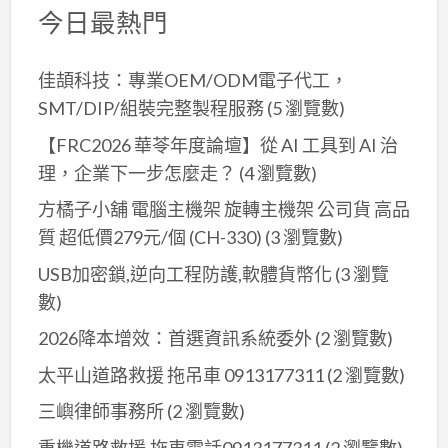
今日最熱門
媽
媽
露
佳頡科技：專業OEM/ODM電子代工，
營
SMT/DIP/組裝完整製程服務
(5 瀏覽數)
區,
【FRC2026 華苓年度論壇】從 AI 工具到 AI 治
關
理，企業下一步怎麼走？
(4 瀏覽數)
頭
方橘子小舖 電腦主機架 旋轉主機架 公司貨 高品
山
質 超低價279元/個 (CH-330)
(3 瀏覽數)
採
茶
USB加密鎖,逆向工程防護,軟體貨幣化
(3 瀏覽
媽
數)
媽
2026降本增效：首選資訊系統委外
(2 瀏覽數)
露
太平山道路救援 拖吊車 0913177311
(2 瀏覽數)
營
區
三嶼律師事務所
(2 瀏覽數)
重機道路救援,拖車電話0913177311
(2 瀏覽數)