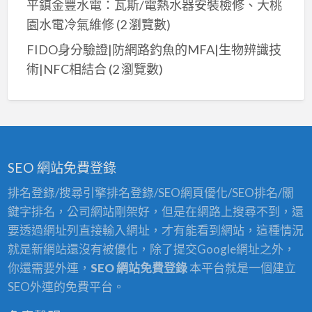
平鎮金豐水電：瓦斯/電熱水器安裝檢修、大桃
棲
園水電冷氣維修
(2 瀏覽數)
油
漆,
FIDO身分驗證|防網路釣魚的MFA|生物辨識技
大
術|NFC相結合
(2 瀏覽數)
甲
油
漆,
北
屯
SEO 網站免費登錄
油
排名登錄/搜尋引擎排名登錄/SEO網頁優化/SEO排名/關
漆,
鍵字排名，公司網站剛架好，但是在網路上搜尋不到，還
台
要透過網址列直接輸入網址，才有能看到網站，這種情況
中
就是新網站還沒有被優化，除了提交Google網址之外，
北
你還需要外連，
SEO 網站免費登錄
本平台就是一個建立
區
SEO外連的免費平台。
油
漆,