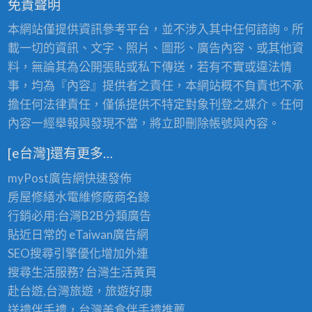
免責聲明
西
本網站僅提供資訊參考平台，並不涉入其中任何諮詢。所
區
載一切的資訊、文字、照片、圖形、廣告內容、或其他資
油
料，無論其為公開張貼或私下傳送，若有不實或違法情
漆,
事，均為『內容』提供者之責任，本網站概不負責也不承
台
擔任何法律責任，僅係提供不特定對象刊登之媒介。任何
中
內容一經舉報與發現不當，將立即刪除帳號與內容。
南
區
[e台灣]還有更多…
油
myPost廣告網
快速發佈
漆,
房屋修繕
水電維修廠商名錄
台
行銷必用:台灣B2B
分類廣告
中
貼近日常的
eTaiwan廣告網
油
SEO搜尋引擎優化
增加外連
漆
搜尋生活服務? 台灣
生活黃頁
工
赴台遊,台灣旅遊
，旅遊好康
程
送禮伴手禮，台灣美食
伴手禮
推薦