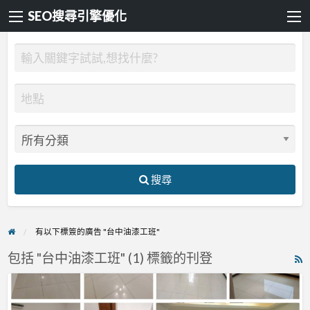
SEO搜尋引擎優化
搜尋
有以下標簽的廣告 "台中油漆工班"
包括 "台中油漆工班" (1) 標籤的刊登
R
F
【台
f
中