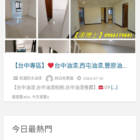
a
專
t
區】
台
中
油
漆,
西
【台中專區】
台中油漆,西屯油漆,豐原油漆,太平油漆,大里油漆,潭子油漆,沙鹿區油漆,梧棲油漆,大甲油漆,北屯油漆,台中北區油漆,西區油漆,台中南區油漆,台中油漆工程價目表,台中油漆推薦,台中油漆價格,台中油漆師傅,台中油漆粉刷推薦,室內油漆台中,壁癌處理台中
屯
抓漏防水油漆
純白色黑貓
2026-07-10
油
【台中油漆,台中油漆粉刷,台中油漆推薦】
:09
[…]
漆,
豐
總瀏覽434 , 今天瀏覽0
原
油
漆,
今日最熱門
太
平