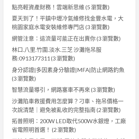
點亮輕資產財務！雲端新思維
(5 瀏覽數)
油
漆,
夏天到了！平鎮中壢冷氣維修找金豐水電，大
大
桃園家庭水電安裝維修專門店
(3 瀏覽數)
里
網管注意：這流量可能正在出賣你
(3 瀏覽數)
油
漆,
林口.八里.竹圍.淡水.三芝 沙灘拖吊服
潭
務:0913177311
(3 瀏覽數)
子
身分認證|多因素身分驗證|MFA|防止網路釣魚
油
(3 瀏覽數)
漆,
智慧流量導引，網路塞車不再來
(3 瀏覽數)
沙
鹿
沙灘陷車救援費用怎麼算？刁車、拖吊價格一
區
次說清楚｜避免被亂收的完整指南
(2 瀏覽數)
油
拓普照明：200W LED取代500W水銀燈，工廠
漆,
省電照明首選！
(2 瀏覽數)
梧