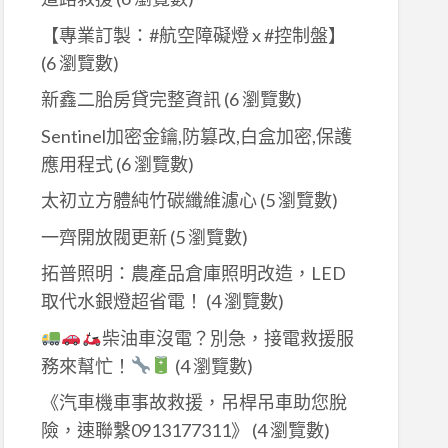
【專業訂製：#航空障礙燈 x #控制盤】
(6 瀏覽數)
新鑫二胎房貸完整資訊
(6 瀏覽數)
Sentinel加密金鑰,防篡改,白盒加密,保護
應用程式
(6 瀏覽數)
太初立方體純竹碳纖維濾心
(5 瀏覽數)
一齊開放閥更新
(5 瀏覽數)
拓普照明：農產品倉庫照明改造，LED
取代水銀燈超省電！
(4 瀏覽數)
柴油車沒電？別急，接電救援服
務來幫忙！
(4 瀏覽數)
《汽車機車事故救援，吊桿吊車助您脫
險，速聯繫0913177311》
(4 瀏覽數)