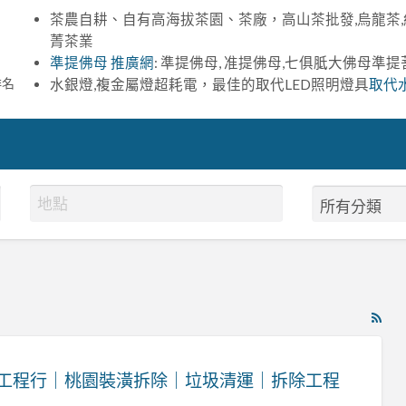
茶農自耕、自有高海拔茶園、茶廠，高山茶批發,烏龍茶,
菁茶業
準提佛母 推廣網
: 準提佛母, 准提佛母,七俱胝大佛母準
排名
水銀燈,複金屬燈超耗電，最佳的取代LED照明燈具
取代
RS
Fe
for
工程行｜桃園裝潢拆除｜垃圾清運｜拆除工程
ad