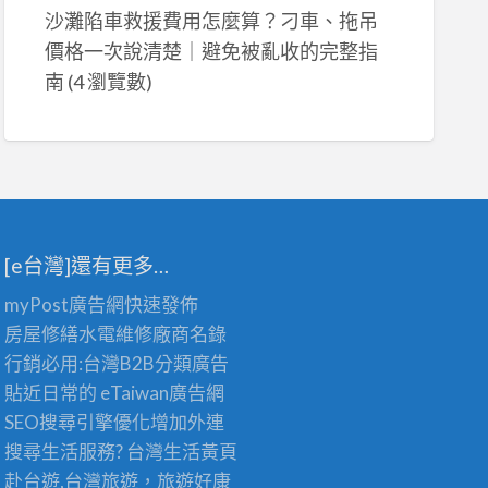
沙灘陷車救援費用怎麼算？刁車、拖吊
價格一次說清楚｜避免被亂收的完整指
南
(4 瀏覽數)
[e台灣]還有更多…
myPost廣告網
快速發佈
房屋修繕
水電維修廠商名錄
行銷必用:台灣B2B
分類廣告
貼近日常的
eTaiwan廣告網
SEO搜尋引擎優化
增加外連
搜尋生活服務? 台灣
生活黃頁
赴台遊,台灣旅遊
，旅遊好康