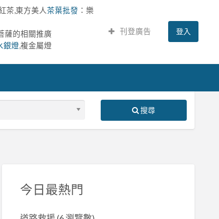
紅茶,東方美人
茶葉批發
：樂
刊登廣告
登入
提菩薩的相關推廣
水銀燈
,複金屬燈
搜尋
S
ed
今日最熱門
道路救援
(6 瀏覽數)