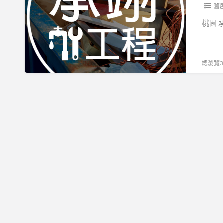
程
舊
行
桃園 
｜
桃
園
總瀏覽35
裝
潢
拆
除
｜
垃
圾
清
運
｜
拆
除