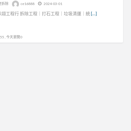
tag
屋拆除
ce16888
2024-03-01
垃
承翊工程行 拆除工程｜打石工程｜垃圾清運｜統
[…]
圾
5 , 今天瀏覽0