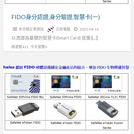
證,
智
FIDO身分認證,身分驗證,智慧卡(一)
慧
未分類企業網站
正新電腦
2025-04-16
卡
以憑證為基礎的智慧卡(Smart Card) 就像
[…]
(一)
總瀏覽411 , 今天瀏覽0
FIDO
身
分
認
證,
身
分
驗
證,