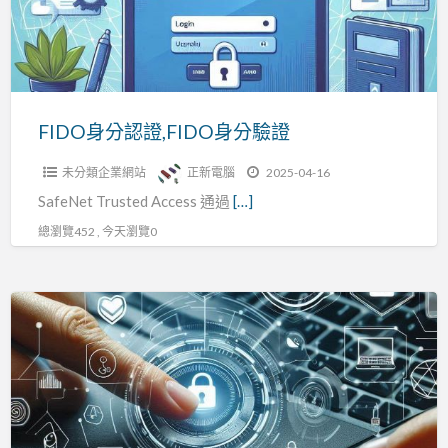
身
分
驗
證
FIDO身分認證,FIDO身分驗證
未分類企業網站
正新電腦
2025-04-16
SafeNet Trusted Access 通過
[…]
總瀏覽452 , 今天瀏覽0
FIDO
身
分
認
證|FIDO
身