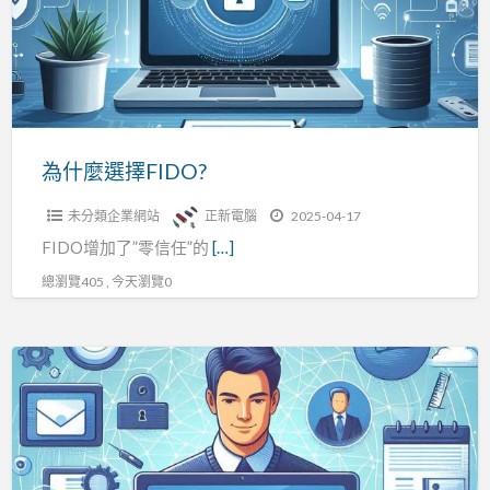
擇
FIDO?
為什麼選擇FIDO?
未分類企業網站
正新電腦
2025-04-17
FIDO增加了”零信任”的
[…]
總瀏覽405 , 今天瀏覽0
FIDO
身
分
認
證,FIDO