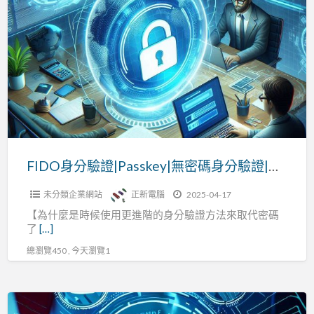
a
身
t
分
驗
證|Passkey|
無
密
碼
身
分
FIDO身分驗證|Passkey|無密碼身分驗證|數位銀行
驗
未分類企業網站
正新電腦
2025-04-17
證|
【為什麼是時候使用更進階的身分驗證方法來取代密碼
數
了
[…]
位
總瀏覽450 , 今天瀏覽1
銀
行
Thales