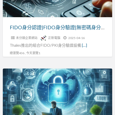
分
驗
證|
無
FIDO身分認證|FIDO身分驗證|無密碼身分識別|正新電腦
密
未分類企業網站
正新電腦
2025-04-16
碼
Thales推出的組合FIDO/PKI身分驗證設備
[…]
身
分
總瀏覽436 , 今天瀏覽1
識
別|
FIDO
正
身
新
分
電
認
腦
證,
無
密