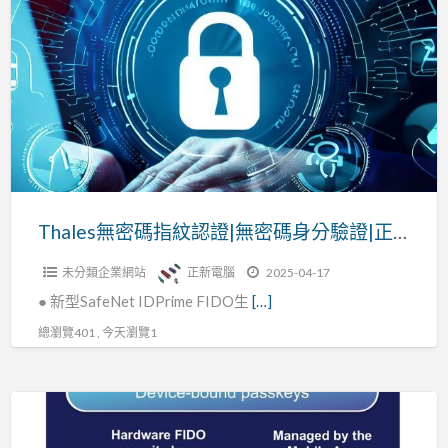
無
密
碼
指
紋
認
證|
無
密
Thales無密碼指紋認證|無密碼身分驗證|正新電腦
碼
未分類企業網站
正新電腦
2025-04-17
身
● 新型SafeNet IDPrime FIDO生
[…]
分
驗
總瀏覽401 , 今天瀏覽1
證|
正
FIDO
新
身
電