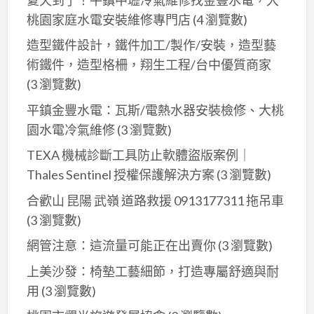
桃園家庭水電安裝維修專門店
(4 瀏覽數)
造型鐵件設計，鐵件加工/製作/安裝，造型藝
術鐵件，造型格柵，翔生工程/台中優質商家
(3 瀏覽數)
平鎮金豐水電：瓦斯/電熱水器安裝檢修、大桃
園水電冷氣維修
(3 瀏覽數)
TEXA 機械診斷工具防止軟體盜版案例｜
Thales Sentinel 授權保護解決方案
(3 瀏覽數)
合歡山 昆陽 武嶺 道路救援 0913177311 拖吊車
(3 瀏覽數)
網管注意：這流量可能正在出賣你
(3 瀏覽數)
上美沙發：椅墊工藝細節，打造專屬舒適與耐
用
(3 瀏覽數)