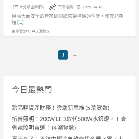
識
未分類企業網站
正新電腦
2025-04-16
別
用強大而安全的無密碼認證來架構你的企業，使其能夠
與
進
[…]
存
總瀏覽377 , 今天瀏覽0
取,
智
慧
1
→
卡
今日最熱門
點亮輕資產財務！雲端新思維
(5 瀏覽數)
拓普照明：200W LED取代500W水銀燈，工廠
省電照明首選！
(4 瀏覽數)
夏天到了！平鎮中壢冷氣維修找金豐水電，大