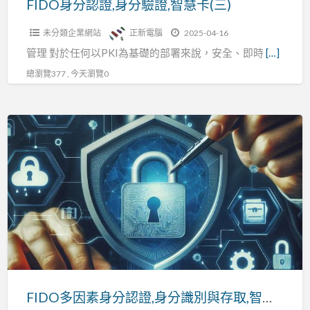
FIDO身分認證,身分驗證,智慧卡(三)
慧
未分類企業網站
正新電腦
2025-04-16
卡
管理 對於任何以PKI為基礎的部署來說，安全、即時
[…]
(三)
總瀏覽377 , 今天瀏覽0
FIDO
多
因
素
身
分
認
證,
身
分
FIDO多因素身分認證,身分識別與存取,智慧卡