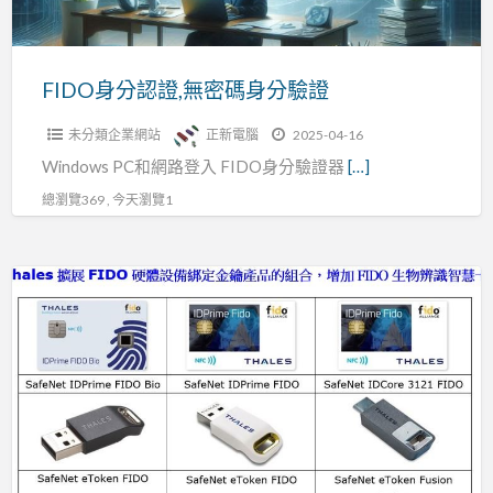
碼
身
分
FIDO身分認證,無密碼身分驗證
驗
未分類企業網站
正新電腦
2025-04-16
證
Windows PC和網路登入 FIDO身分驗證器
[…]
總瀏覽369 , 今天瀏覽1
FIDO
身
分
認
證,
身
分
驗