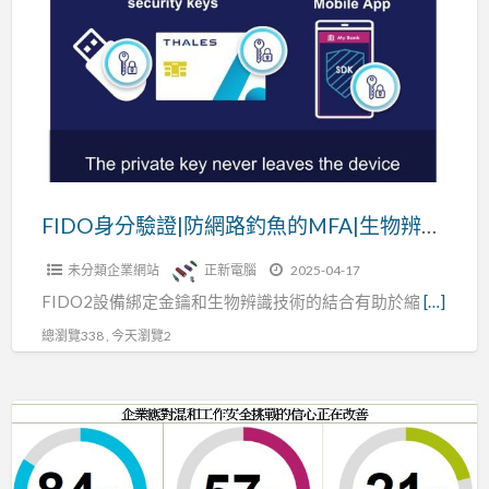
分
腦
驗
證|
防
網
路
釣
魚
FIDO身分驗證|防網路釣魚的MFA|生物辨識技術|NFC相結合
的
未分類企業網站
正新電腦
2025-04-17
MFA|
FIDO2設備綁定金鑰和生物辨識技術的結合有助於縮
[…]
生
物
總瀏覽338 , 今天瀏覽2
辨
識
存
技
取
術|NFC
管
相