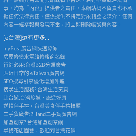
事，均為『內容』提供者之責任，本網站概不負責也不承
擔任何法律責任，僅係提供不特定對象刊登之媒介。任何
內容一經舉報與發現不當，將立即刪除帳號與內容。
[e台灣]還有更多…
myPost廣告網
快速發佈
房屋修繕
水電維修廠商名錄
行銷必用:台灣B2B
分類廣告
貼近日常的
eTaiwan廣告網
SEO搜尋引擎優化
增加外連
搜尋生活服務? 台灣
生活黃頁
赴台遊,台灣旅遊
，旅遊好康
送禮伴手禮，台灣美食
伴手禮
推薦
二手貨廣告:2Hand
二手貨
廣告網
加盟創業? 台灣
加盟創業
網
尋找花店園藝，歡迎到
台灣花網