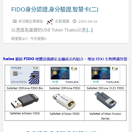
智
FIDO身分認證,身分驗證,智慧卡(二)
慧
未分類企業網站
正新電腦
2025-04-16
卡
以憑證為基礎的USB Token Thales以憑
[…]
(二)
總瀏覽437 , 今天瀏覽0
FIDO
身
分
認
證,
身
分
驗
證,
智