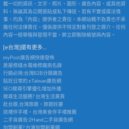
載一切的資訊、文字、照片、圖形、廣告內容、或其他資
料，無論其為公開張貼或私下傳送，若有不實或違法情
事，均為『內容』提供者之責任，本網站概不負責也不承
擔任何法律責任，僅係提供不特定對象刊登之媒介。任何
內容一經舉報與發現不當，將立即刪除帳號與內容。
[e台灣]還有更多…
myPost廣告網
快速發佈
房屋修繕
水電維修廠商名錄
行銷必用:台灣B2B
分類廣告
貼近日常的
eTaiwan廣告網
SEO搜尋引擎優化
增加外連
搜尋生活服務? 台灣
生活黃頁
赴台遊,台灣旅遊
，旅遊好康
送禮伴手禮，台灣美食
伴手禮
推薦
二手貨廣告:2Hand
二手貨
廣告網
加盟創業? 台灣
加盟創業
網