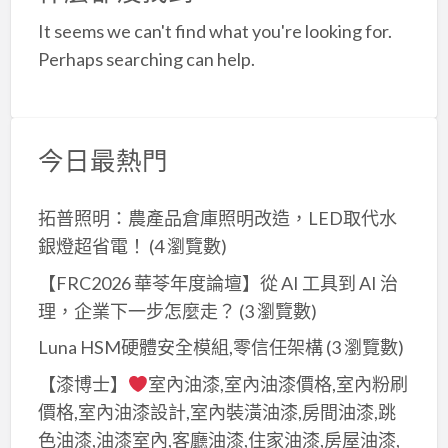
a
It seems we can't find what you're looking for.
t
Perhaps searching can help.
今日最熱門
拓普照明：農產品倉庫照明改造，LED取代水
銀燈超省電！
(4 瀏覽數)
【FRC2026 華苓年度論壇】從 AI 工具到 AI 治
理，企業下一步怎麼走？
(3 瀏覽數)
Luna HSM硬體安全模組,零信任架構
(3 瀏覽數)
【漆博士】
室內油漆,室內油漆價格,室內粉刷
價格,室內油漆設計,室內裝潢油漆,房間油漆,跳
色油漆,油漆室內,客廳油漆,住家油漆,房屋油漆,