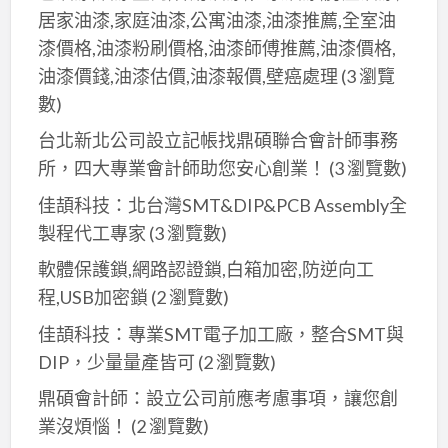
居家油漆,家庭油漆,公寓油漆,油漆推薦,全室油
漆價格,油漆粉刷價格,油漆師傅推薦,油漆價格,
油漆價錢,油漆估價,油漆報價,壁癌處理
(3 瀏覽
數)
台北新北公司設立記帳找鼎碩聯合會計師事務
所，四大專業會計師助您安心創業！
(3 瀏覽數)
佳頡科技：北台灣SMT&DIP&PCB Assembly全
製程代工專家
(3 瀏覽數)
軟體保護鎖,網路認證鎖,白箱加密,防逆向工
程,USB加密鎖
(2 瀏覽數)
佳頡科技：專業SMT電子加工廠，整合SMT與
DIP，少量量產皆可
(2 瀏覽數)
鼎碩會計師：設立公司前應考慮事項，讓您創
業沒煩惱！
(2 瀏覽數)