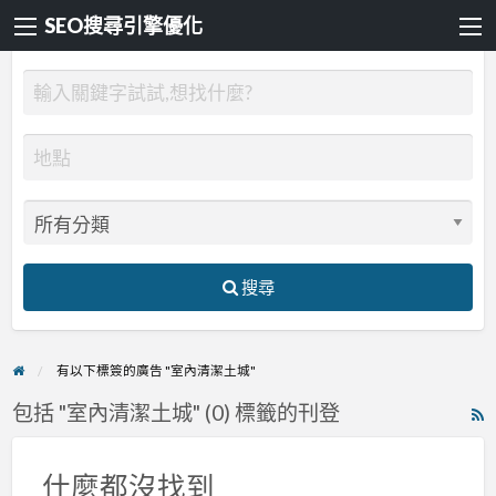
SEO搜尋引擎優化
搜尋
有以下標簽的廣告 "室內清潔土城"
包括 "室內清潔土城" (0) 標籤的刊登
R
F
f
什麼都沒找到