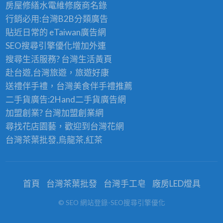
房屋修繕
水電維修廠商名錄
行銷必用:台灣B2B
分類廣告
貼近日常的
eTaiwan廣告網
SEO搜尋引擎優化
增加外連
搜尋生活服務? 台灣
生活黃頁
赴台遊,台灣旅遊
，旅遊好康
送禮伴手禮，台灣美食
伴手禮
推薦
二手貨廣告:2Hand
二手貨
廣告網
加盟創業? 台灣
加盟創業
網
尋找花店園藝，歡迎到
台灣花網
台灣茶葉批發
,烏龍茶,紅茶
首頁
台灣茶葉批發
台灣手工皂
廠房LED燈具
© SEO 網站登錄-SEO搜尋引擎優化