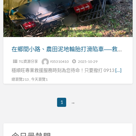
｜
路、
24H
農
沙
田
灘
泥
拖
地
吊
輪
在鄉間小路、農田泥地輪胎打滑陷車──救援業者的自救脫困指南
即
胎
時
TG資源分享
f05310410
2025-10-29
打
到
穩順旺專業救援服務時刻為您待命！只要撥打 0913
[…]
滑
場
陷
總瀏覽213 , 今天瀏覽1
車
──
1
→
救
援
業
者
今日最熱門