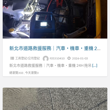
務
道
路
救
援
服
務
｜
新北市道路救援服務｜汽車・機車・重機 24H 拖吊救援全攻略
汽
工商登記/公司登記
f05310410
2026-01-03
車・
新北市道路救援服務｜汽車・機車・重機 24H 拖吊
[…]
機
車・
總瀏覽303 , 今天瀏覽0
重
機
沙
24H
灘
拖
陷
吊