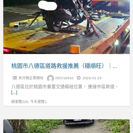
園
市
拖
八
吊
德
車
區
支
道
援
路
各
救
類
援
桃園市八德區道路救援推薦（穩順旺）｜桃園拖吊車支援汽車・重機・機車各類突發事故
事
推
故
未分類企業網站
f05310410
2026-01-29
薦
八德區位於桃園市重要交通樞紐位置， 連接市區幹道、
（穩
[…]
順
總瀏覽228 , 今天瀏覽1
旺）
｜
桃
過
園
年