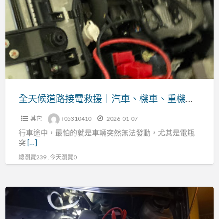
候
支
道
援
路
指
接
南
電
救
援
｜
全天候道路接電救援｜汽車、機車、重機專業服務
汽
其它
f05310410
2026-01-07
車、
行車途中，最怕的就是車輛突然無法發動，尤其是電瓶
機
突
[…]
車、
總瀏覽239 , 今天瀏覽0
重
機
專
新
業
北
服
市