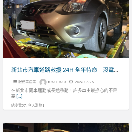
a
北
t
市
汽
車
道
路
救
援
24H
新北市汽車道路救援 24H 全年待命｜沒電發不動、拋錨故障、事故拖吊快速支援
全
服務業產業
f05310410
2026-06-26
年
在新北市開車通勤或長途移動，許多車主最擔心的不是
待
塞
[…]
命
總瀏覽57 , 今天瀏覽1
｜
沒
電
台
發