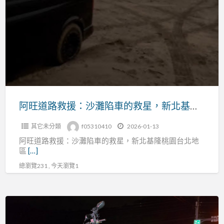
胎
道
車
路
禍
救
拋
援：
錨
沙
故
灘
障
陷
陷
車
阿旺道路救援：沙灘陷車的救星，新北基隆桃園台北地區專業服務
車
的
拖
其它未分類
f05310410
2026-01-13
救
吊
阿旺道路救援：沙灘陷車的救星，新北基隆桃園台北地
星，
車
區
[…]
新
（穩
總瀏覽231 , 今天瀏覽1
北
順
基
旺）
隆
台
桃
灣
園