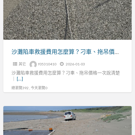
車
救
救
援
援
全
費
攻
用
略
怎
麼
沙灘陷車救援費用怎麼算？刁車、拖吊價格一次說清楚｜避免被亂收的完整指南
算？
其它
f05310410
2026-01-03
刁
沙灘陷車救援費用怎麼算？刁車、拖吊價格一次說清楚
車、
｜
[…]
拖
總瀏覽392 , 今天瀏覽0
吊
價
格
汽
一
車
次
卡
說
在