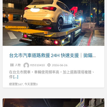
北
不
市
動、
汽
拋
車
錨
道
故
路
障、
救
事
援
故
24H
台北市汽車道路救援 24H 快速支援｜拋錨、沒電、爆胎、事故拖吊全天候服務
拖
快
吊
人物
f05310410
2026-06-26
速
快
在台北市開車，車輛使用頻率高，加上道路環境複雜、
支
速
停
[…]
援
支
總瀏覽167 , 今天瀏覽0
｜
援
拋
錨、
（穩
沒