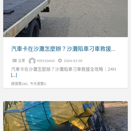
清
沙
楚
灘
｜
怎
避
麼
免
辦？
被
沙
汽車卡在沙灘怎麼辦？沙灘陷車刁車救援全攻略｜24H 沙灘拖吊即時到場
亂
灘
收
企業
f05310410
2026-01-03
陷
的
汽車卡在沙灘怎麼辦？沙灘陷車刁車救援全攻略｜24H
車
完
[…]
刁
整
總瀏覽282 , 今天瀏覽0
車
指
救
南
援
在
全
鄉
攻
間
略
小