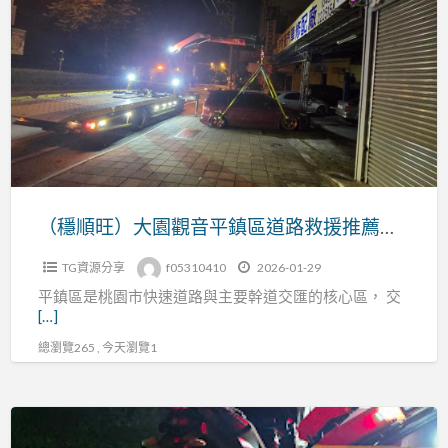
順
電、
旺）
爆
大
胎、
園
事
觀
故
音
拖
平
吊
鎮
全
區
（穩順旺）大園觀音平鎮區道路救援推薦｜桃園拖吊車支援各類事故
天
道
候
TG資源分享
f05310410
2026-01-29
路
服
平鎮區是桃園市快速道路與主要幹道交匯的核心區， 交
救
務
[…]
援
總瀏覽265 , 今天瀏覽1
推
薦
｜
桃
桃
園