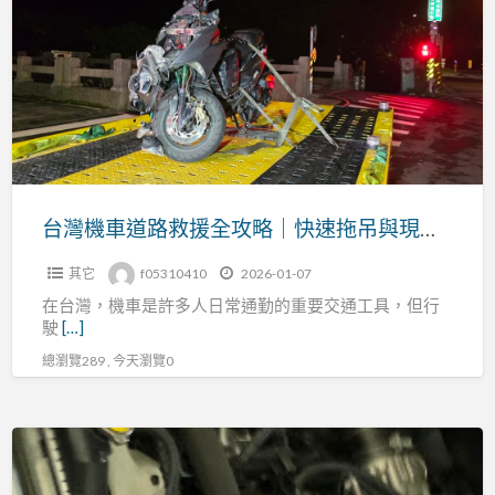
機
台
車
北
道
地
路
區
救
專
援
業
全
服
攻
台灣機車道路救援全攻略｜快速拖吊與現場支援指南
務
略
其它
f05310410
2026-01-07
｜
在台灣，機車是許多人日常通勤的重要交通工具，但行
快
駛
[…]
速
總瀏覽289 , 今天瀏覽0
拖
吊
與
全
現
天
場