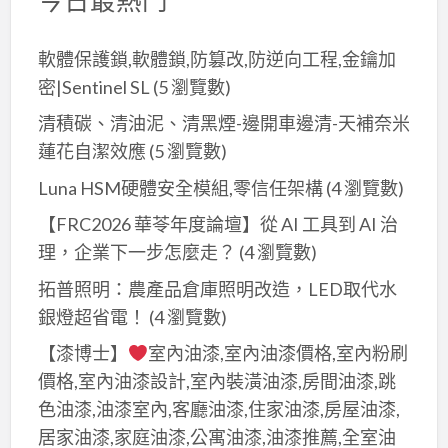
的
自
救
軟體保護鎖,軟體鎖,防篡改,防逆向工程,金鑰加
脫
密|Sentinel SL
(5 瀏覽數)
困
清積碳、清油泥、清黑煙-邊開車邊清-天補奈米
指
蓮花自潔效應
(5 瀏覽數)
南
Luna HSM硬體安全模組,零信任架構
(4 瀏覽數)
【FRC2026 華苓年度論壇】從 AI 工具到 AI 治
理，企業下一步怎麼走？
(4 瀏覽數)
拓普照明：農產品倉庫照明改造，LED取代水
銀燈超省電！
(4 瀏覽數)
【漆博士】
室內油漆,室內油漆價格,室內粉刷
價格,室內油漆設計,室內裝潢油漆,房間油漆,跳
色油漆,油漆室內,客廳油漆,住家油漆,房屋油漆,
居家油漆,家庭油漆,公寓油漆,油漆推薦,全室油