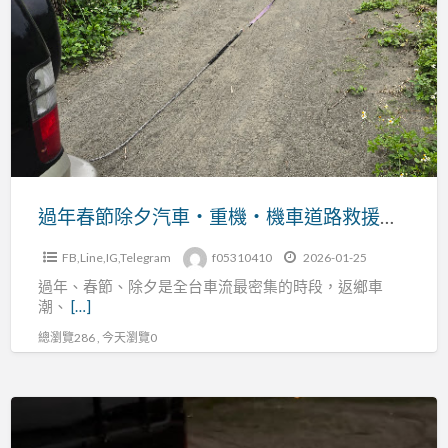
拖
春
吊
節
車
除
支
夕
援
汽
汽
車・
車・
重
重
機・
過年春節除夕汽車・重機・機車道路救援｜爆胎 車禍 拋錨 故障 陷車 拖吊車（穩順旺）
機・
機
機
FB,Line,IG,Telegram
f05310410
2026-01-25
車
車
過年、春節、除夕是全台車流最密集的時段，返鄉車
道
各
潮、
[…]
路
類
總瀏覽286 , 今天瀏覽0
救
突
援
發
｜
阿
事
爆
旺
故