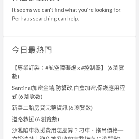
a
It seems we can't find what you're looking for.
t
Perhaps searching can help.
今日最熱門
【專業訂製：#航空障礙燈 x #控制盤】
(6 瀏覽
數)
Sentinel加密金鑰,防篡改,白盒加密,保護應用程
式
(6 瀏覽數)
新鑫二胎房貸完整資訊
(6 瀏覽數)
道路救援
(6 瀏覽數)
沙灘陷車救援費用怎麼算？刁車、拖吊價格一