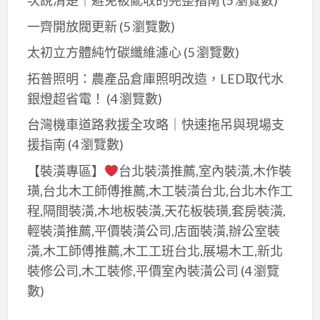
次說清楚｜避免被亂收的完整指南
(5 瀏覽數)
一齊開放閥更新
(5 瀏覽數)
太初立方體純竹碳纖維濾心
(5 瀏覽數)
拓普照明：農產品倉庫照明改造，LED取代水
銀燈超省電！
(4 瀏覽數)
台灣機車道路救援全攻略｜快速拖吊與現場支
援指南
(4 瀏覽數)
【裝潢專區】
台北裝潢推薦,室內裝潢,木作裝
璜,台北木工師傅推薦,木工裝潢台北,台北木作工
程,隔間裝潢,木地板裝潢,天花板裝璜,套房裝潢,
輕裝潢推薦,平價裝潢公司,店面裝潢,辦公室裝
潢,木工師傅推薦,木工工班台北,展場木工,新北
裝修公司,木工裝修,平價室內裝潢公司
(4 瀏覽
數)