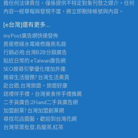
擔任何法律責任，僅係提供不特定對象刊登之媒介。任何
內容一經舉報與發現不當，將立即刪除帳號與內容。
[e台灣]還有更多…
myPost廣告網
快速發佈
房屋修繕
水電維修廠商名錄
行銷必用:台灣B2B
分類廣告
貼近日常的
eTaiwan廣告網
SEO搜尋引擎優化
增加外連
搜尋生活服務? 台灣
生活黃頁
赴台遊,台灣旅遊
，旅遊好康
送禮伴手禮，台灣美食
伴手禮
推薦
二手貨廣告:2Hand
二手貨
廣告網
加盟創業? 台灣
加盟創業
網
尋找花店園藝，歡迎到
台灣花網
台灣茶葉批發
,烏龍茶,紅茶