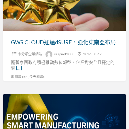
dSURE，
強
化
東
南
亞
GWS CLOUD通過dSURE，強化東南亞布局
布
未分類企業網站
easpnet2000
2026-03-17
局
隨著泰國政府積極推動數位轉型，企業對安全且穩定的
雲
[…]
總瀏覽158 , 今天瀏覽0
Stäubli
攜
手
Thales
Sentinel：