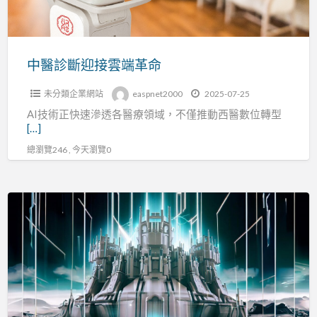
雲
長
端
革
命
中醫診斷迎接雲端革命
未分類企業網站
easpnet2000
2025-07-25
AI技術正快速滲透各醫療領域，不僅推動西醫數位轉型
[…]
總瀏覽246 , 今天瀏覽0
智
慧
財
產
保
護,Sentinel
LDK