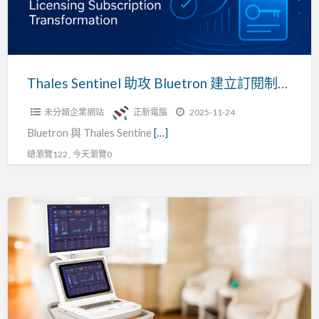
建
成
立
功
訂
典
閱
範
制
Thales Sentinel 助攻 Bluetron 建立訂閱制營收模式，推動軟體貨幣化成長
營
未分類企業網站
正新電腦
2025-11-24
收
Bluetron 與 Thales Sentine
[…]
模
式，
總瀏覽122 , 今天瀏覽0
推
動
中
軟
醫
體
診
貨
斷
幣
迎
化
接
成