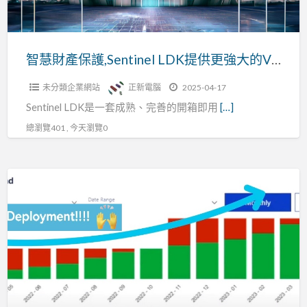
提
供
更
智慧財產保護,Sentinel LDK提供更強大的V3引擎加強您軟體的安全性
強
未分類企業網站
正新電腦
2025-04-17
大
Sentinel LDK是一套成熟、完善的開箱即用
[…]
的
V3
總瀏覽401 , 今天瀏覽0
引
擎
Sentinel
加
軟
強
體
您
授
軟
權
體
管
的
理|
安
智