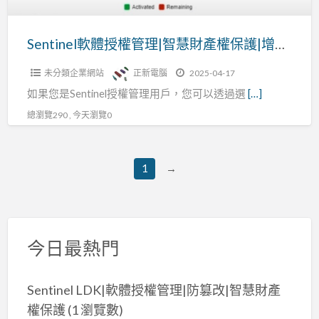
全
慧
性
財
Sentinel軟體授權管理|智慧財產權保護|增加收入
產
未分類企業網站
正新電腦
2025-04-17
權
如果您是Sentinel授權管理用戶，您可以透過選
[…]
保
護|
總瀏覽290 , 今天瀏覽0
增
加
1
→
收
入
今日最熱門
Sentinel LDK|軟體授權管理|防篡改|智慧財產
權保護
(1 瀏覽數)