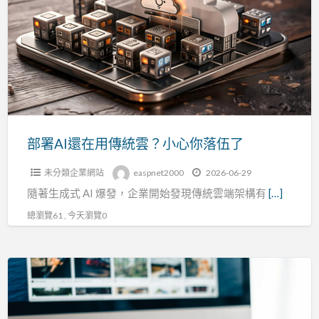
AI
還
在
用
傳
統
雲？
小
部署AI還在用傳統雲？小心你落伍了
心
未分類企業網站
easpnet2000
2026-06-29
你
隨著生成式 AI 爆發，企業開始發現傳統雲端架構有
[…]
落
伍
總瀏覽61 , 今天瀏覽0
了
輕
資
產