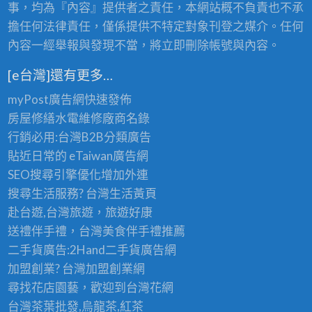
事，均為『內容』提供者之責任，本網站概不負責也不承
擔任何法律責任，僅係提供不特定對象刊登之媒介。任何
內容一經舉報與發現不當，將立即刪除帳號與內容。
[e台灣]還有更多…
myPost廣告網
快速發佈
房屋修繕
水電維修廠商名錄
行銷必用:台灣B2B
分類廣告
貼近日常的
eTaiwan廣告網
SEO搜尋引擎優化
增加外連
搜尋生活服務? 台灣
生活黃頁
赴台遊,台灣旅遊
，旅遊好康
送禮伴手禮，台灣美食
伴手禮
推薦
二手貨廣告:2Hand
二手貨
廣告網
加盟創業? 台灣
加盟創業
網
尋找花店園藝，歡迎到
台灣花網
台灣茶葉批發
,烏龍茶,紅茶