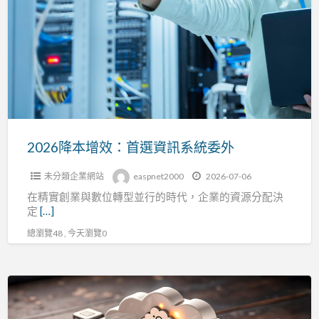
本
增
效：
首
選
資
訊
系
2026降本增效：首選資訊系統委外
統
未分類企業網站
easpnet2000
2026-07-06
委
在精實創業與數位轉型並行的時代，企業的資源分配決
外
定
[…]
總瀏覽48 , 今天瀏覽0
部
署