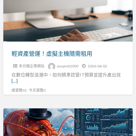
營
運！
虛
擬
主
機
隨
輕資產營運！虛擬主機隨需租用
需
未分類企業網站
easpnet2000
2026-06-02
租
在數位轉型浪潮中，如何精準控管IT預算並提升產出效
用
[…]
總瀏覽92 , 今天瀏覽0
搞
懂
隱