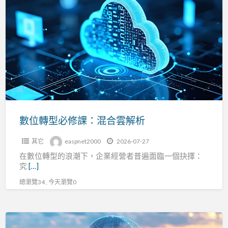
a
位
t
轉
型
必
修
課：
混
合
雲
數位轉型必修課：混合雲解析
解
其它
easpnet2000
2026-07-27
析
在數位轉型的浪潮下，企業經營者普遍面臨一個抉擇：
究
[…]
總瀏覽34 , 今天瀏覽0
點