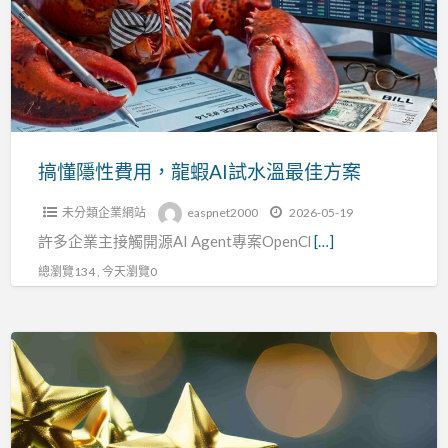
性
費
用，
龍
蝦
AI
試
搞懂隱性費用，龍蝦AI試水溫最佳方案
水
未分類企業網站
easpnet2000
2026-05-19
溫
許多企業主接觸開源AI Agent專案OpenCl
[…]
最
佳
總瀏覽134 , 今天瀏覽0
方
案
GWS
CLOUD
通
過