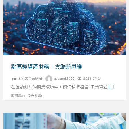
亮
輕
資
產
財
務！
雲
端
新
點亮輕資產財務！雲端新思維
思
未分類企業網站
easpnet2000
2026-07-14
維
在波動劇烈的商業環境中，如何精準控管 IT 預算並
[…]
總瀏覽35 , 今天瀏覽0
2026
降