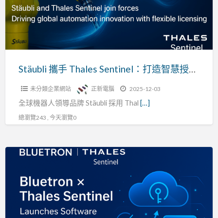
打
造
智
慧
授
Stäubli 攜手 Thales Sentinel：打造智慧授權管理，推動軟體數位轉型成功典範
權
未分類企業網站
正新電腦
2025-12-03
管
全球機器人領導品牌 Stäubli 採用 Thal
[…]
理，
推
總瀏覽243 , 今天瀏覽0
動
軟
Thales
體
Sentinel
數
助
位
攻
轉
Bluetron
型