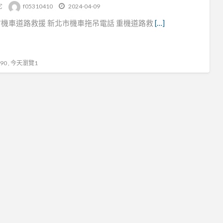
tag
它
f05310410
2024-04-09
東
機車道路救援 新北市機車拖吊電話 重機道路救
[…]
區
拖
吊
0 , 今天瀏覽1
車