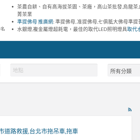
茶農自耕、自有高海拔茶園、茶廠，高山茶批發,烏龍茶,
菁茶業
準提佛母 推廣網
: 準提佛母, 准提佛母,七俱胝大佛母準
排名
水銀燈,複金屬燈超耗電，最佳的取代LED照明燈具
取代
RS
Fe
for
市道路救援,台北市拖吊車,拖車
ad