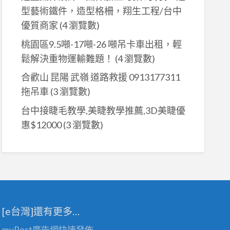
型藝術鐵件，造型格柵，翔生工程/台中
優質商家
(4 瀏覽數)
桃園區9.5噸-17噸-26 噸吊卡車出租，輕
鬆解決重物運輸難題！
(4 瀏覽數)
合歡山 昆陽 武嶺 道路救援 0913177311
拖吊車
(3 瀏覽數)
台中接睫毛教學,美睫教學推薦,3D美睫優
惠$12000
(3 瀏覽數)
[e台灣]還有更多…
myPost廣告網
快速發佈