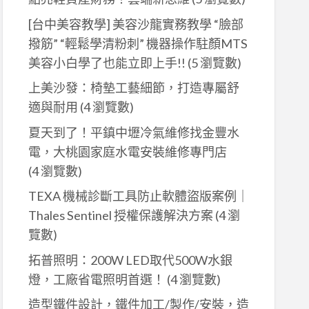
[台中美容教學] 美容沙龍實務教學 “臉部
撥筋” “輕鬆學清粉刺” 機器操作駐顏MTS
美容小白學了也能立即上手!!
(5 瀏覽數)
上美沙發：椅墊工藝細節，打造專屬舒
適與耐用
(4 瀏覽數)
夏天到了！平鎮中壢冷氣維修找金豐水
電，大桃園家庭水電安裝維修專門店
(4 瀏覽數)
TEXA 機械診斷工具防止軟體盜版案例｜
Thales Sentinel 授權保護解決方案
(4 瀏
覽數)
拓普照明：200W LED取代500W水銀
燈，工廠省電照明首選！
(4 瀏覽數)
造型鐵件設計，鐵件加工/製作/安裝，造