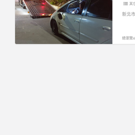
道
其
路
新北市
救
援,
台
總瀏覽69
北
市
拖
吊
車,
拖
車