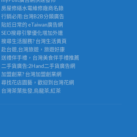
房屋修繕
水電維修廠商名錄
行銷必用:台灣B2B
分類廣告
貼近日常的
eTaiwan廣告網
SEO搜尋引擎優化
增加外連
搜尋生活服務? 台灣
生活黃頁
赴台遊,台灣旅遊
，旅遊好康
送禮伴手禮，台灣美食
伴手禮
推薦
二手貨廣告:2Hand
二手貨
廣告網
加盟創業? 台灣
加盟創業
網
尋找花店園藝，歡迎到
台灣花網
台灣茶葉批發
,烏龍茶,紅茶