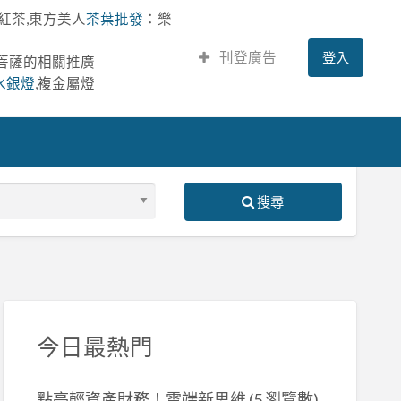
紅茶,東方美人
茶葉批發
：樂
刊登廣告
登入
提菩薩的相關推廣
水銀燈
,複金屬燈
搜尋
S
ed
今日最熱門
點亮輕資產財務！雲端新思維
(5 瀏覽數)