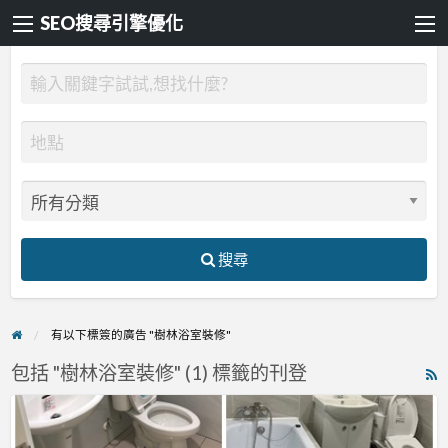
SEO搜尋引擎優化
搜尋
有以下標簽的廣告 "樹林浴室裝修"
包括 "樹林浴室裝修" (1) 標籤的刊登
R
F
【衛
f
浴