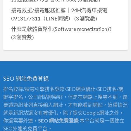
浴
接電救援/接電服務推薦｜24H汽機車接電
室
裝
0913177311（LINE同號）
(3 瀏覽數)
修,
什麼是軟體貨幣化(Software monetization)?
中
(3 瀏覽數)
和
浴
室
裝
修,
SEO 網站免費登錄
新
店
排名登錄/搜尋引擎排名登錄/SEO網頁優化/SEO排名/關
浴
鍵字排名，公司網站剛架好，但是在網路上搜尋不到，還
室
要透過網址列直接輸入網址，才有能看到網站，這種情況
裝
就是新網站還沒有被優化，除了提交Google網址之外，
修,
你還需要外連，
SEO 網站免費登錄
本平台就是一個建立
土
SEO外連的免費平台。