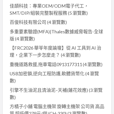
佳頡科技：專業OEM/ODM電子代工，
推
SMT/DIP/組裝完整製程服務
(5 瀏覽數)
薦,
浴
百俊科技有限公司
(4 瀏覽數)
室
多重要素驗證(MFA)|Thales數據威脅報告-全球
翻
版
(4 瀏覽數)
修
新
【FRC2026 華苓年度論壇】從 AI 工具到 AI 治
北,
理，企業下一步怎麼走？
(4 瀏覽數)
板
重機道路救援,拖車電話0913177311
(4 瀏覽數)
橋
USB加密鎖,逆向工程防護,軟體貨幣化
(4 瀏覽
浴
數)
室
裝
引擎不生油泥且清油泥–天補(蓮花效應)
(3 瀏覽
修,
數)
新
方橘子小舖 電腦主機架 旋轉主機架 公司貨 高品
莊
質 超低價279元/個 (CH-330)
(3 瀏覽數)