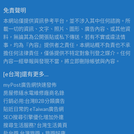
城
免責聲明
浴
本網站僅提供資訊參考平台，並不涉入其中任何諮詢。所
室
載一切的資訊、文字、照片、圖形、廣告內容、或其他資
裝
料，無論其為公開張貼或私下傳送，若有不實或違法情
修,
事，均為『內容』提供者之責任，本網站概不負責也不承
三
擔任何法律責任，僅係提供不特定對象刊登之媒介。任何
峽
內容一經舉報與發現不當，將立即刪除帳號與內容。
浴
室
[e台灣]還有更多…
裝
myPost廣告網
快速發佈
修,
房屋修繕
水電維修廠商名錄
三
行銷必用:台灣B2B
分類廣告
重
貼近日常的
eTaiwan廣告網
浴
SEO搜尋引擎優化
增加外連
室
搜尋生活服務? 台灣
生活黃頁
裝
赴台遊,台灣旅遊
，旅遊好康