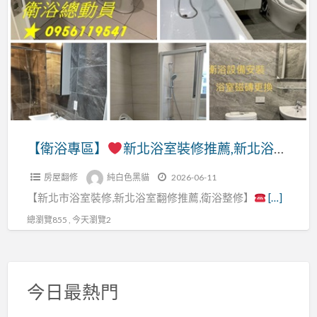
a
專
t
區】
新
北
浴
室
裝
【衛浴專區】
新北浴室裝修推薦,新北浴室翻修推薦,浴室翻修新北,板橋浴室裝修,新莊浴室裝修,中和浴室裝修,新店浴室裝修,土城浴室裝修,三峽浴室裝修,三重浴室裝修,蘆洲浴室裝修,五股浴室裝修,樹林浴室裝修,鶯歌浴室裝修,新北衛浴更新,浴室廚房翻修,新北泥作
修
房屋翻修
純白色黑貓
2026-06-11
推
【新北市浴室裝修,新北浴室翻修推薦,衛浴整修】
[…]
薦,
新
總瀏覽855 , 今天瀏覽2
北
浴
室
今日最熱門
翻
修