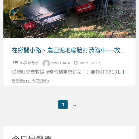
｜
路、
24H
農
沙
田
灘
泥
拖
地
吊
輪
在鄉間小路、農田泥地輪胎打滑陷車──救援業者的自救脫困指南
即
胎
時
TG資源分享
f05310410
2025-10-29
打
到
穩順旺專業救援服務時刻為您待命！只要撥打 0913
[…]
滑
場
陷
總瀏覽211 , 今天瀏覽0
車
──
1
→
救
援
業
者
今日最熱門