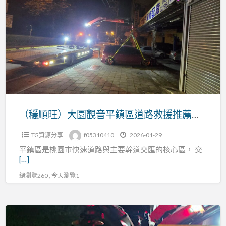
順
電、
旺）
爆
大
胎、
園
事
觀
故
音
拖
平
吊
鎮
全
區
（穩順旺）大園觀音平鎮區道路救援推薦｜桃園拖吊車支援各類事故
天
道
候
TG資源分享
f05310410
2026-01-29
路
服
平鎮區是桃園市快速道路與主要幹道交匯的核心區， 交
救
務
[…]
援
總瀏覽260 , 今天瀏覽1
推
薦
｜
桃
桃
園