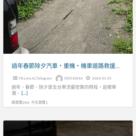
拖
春
吊
節
車
除
支
夕
援
汽
汽
車・
車・
重
重
機・
過年春節除夕汽車・重機・機車道路救援｜爆胎 車禍 拋錨 故障 陷車 拖吊車（穩順旺）
機・
機
機
FB,Line,IG,Telegram
f05310410
2026-01-25
車
車
過年、春節、除夕是全台車流最密集的時段，返鄉車
道
各
潮、
[…]
路
類
總瀏覽284 , 今天瀏覽1
救
突
援
發
｜
阿
事
爆
旺
故