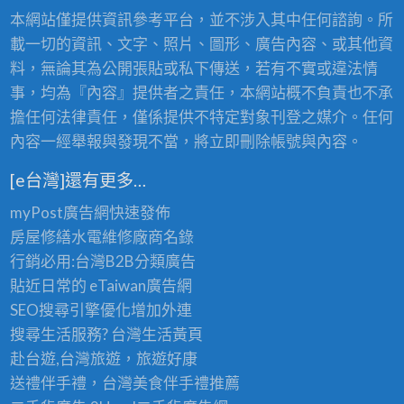
本網站僅提供資訊參考平台，並不涉入其中任何諮詢。所
載一切的資訊、文字、照片、圖形、廣告內容、或其他資
料，無論其為公開張貼或私下傳送，若有不實或違法情
事，均為『內容』提供者之責任，本網站概不負責也不承
擔任何法律責任，僅係提供不特定對象刊登之媒介。任何
內容一經舉報與發現不當，將立即刪除帳號與內容。
[e台灣]還有更多…
myPost廣告網
快速發佈
房屋修繕
水電維修廠商名錄
行銷必用:台灣B2B
分類廣告
貼近日常的
eTaiwan廣告網
SEO搜尋引擎優化
增加外連
搜尋生活服務? 台灣
生活黃頁
赴台遊,台灣旅遊
，旅遊好康
送禮伴手禮，台灣美食
伴手禮
推薦