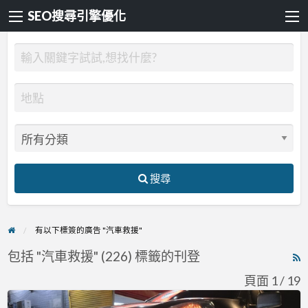
SEO搜尋引擎優化
搜尋
有以下標簽的廣告 "汽車救援"
包括 "汽車救援" (226) 標籤的刊登
R
F
頁面 1 / 19
f
新