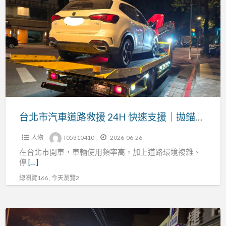
北
不
市
動、
汽
拋
車
錨
道
故
路
障、
救
事
援
故
24H
台北市汽車道路救援 24H 快速支援｜拋錨、沒電、爆胎、事故拖吊全天候服務
拖
快
吊
人物
f05310410
2026-06-26
速
快
在台北市開車，車輛使用頻率高，加上道路環境複雜、
支
速
停
[…]
援
支
總瀏覽166 , 今天瀏覽2
｜
援
拋
錨、
（穩
沒