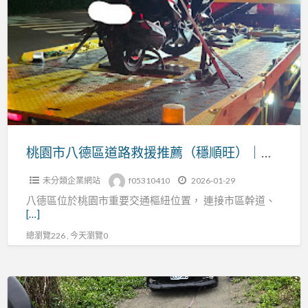
園
市
拖
八
吊
德
車
區
支
道
援
路
各
救
類
援
桃園市八德區道路救援推薦（穩順旺）｜桃園拖吊車支援汽車・重機・機車各類突發事故
事
推
故
未分類企業網站
f05310410
2026-01-29
薦
八德區位於桃園市重要交通樞紐位置， 連接市區幹道、
（穩
[…]
順
總瀏覽226 , 今天瀏覽0
旺）
｜
桃
過
園
年