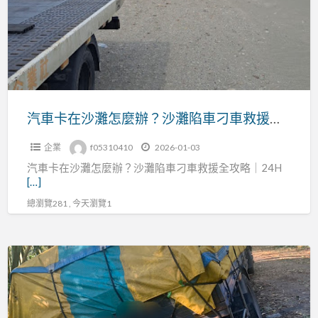
清
沙
楚
灘
｜
怎
避
麼
免
辦？
被
沙
汽車卡在沙灘怎麼辦？沙灘陷車刁車救援全攻略｜24H 沙灘拖吊即時到場
亂
灘
收
企業
f05310410
2026-01-03
陷
的
汽車卡在沙灘怎麼辦？沙灘陷車刁車救援全攻略｜24H
車
完
[…]
刁
整
總瀏覽281 , 今天瀏覽1
車
指
救
南
援
在
全
鄉
攻
間
略
小