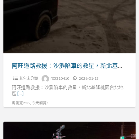
胎
道
車
路
禍
救
拋
援：
錨
沙
故
灘
障
陷
陷
車
阿旺道路救援：沙灘陷車的救星，新北基隆桃園台北地區專業服務
車
的
拖
其它未分類
f05310410
2026-01-13
救
吊
阿旺道路救援：沙灘陷車的救星，新北基隆桃園台北地
星，
車
區
[…]
新
（穩
總瀏覽228 , 今天瀏覽1
北
順
基
旺）
隆
台
桃
灣
園