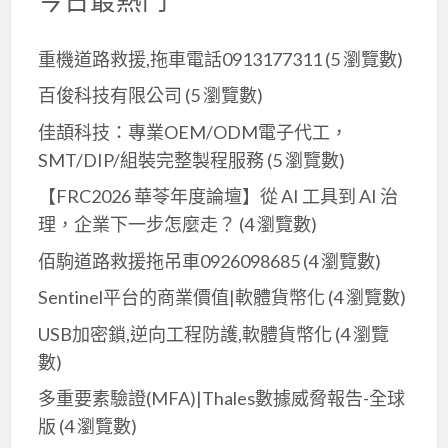
的
自
救
重機道路救援,拖車電話0913177311
(5 瀏覽數)
脫
百俊科技有限公司
(5 瀏覽數)
困
佳頡科技：專業OEM/ODM電子代工，
指
SMT/DIP/組裝完整製程服務
(5 瀏覽數)
南
【FRC2026 華苓年度論壇】從 AI 工具到 AI 治
理，企業下一步怎麼走？
(4 瀏覽數)
佰駒道路救援拖吊車0926098685
(4 瀏覽數)
Sentinel平台的商業價值|軟體貨幣化
(4 瀏覽數)
USB加密鎖,逆向工程防護,軟體貨幣化
(4 瀏覽
數)
多重要素驗證(MFA)|Thales數據威脅報告-全球
版
(4 瀏覽數)