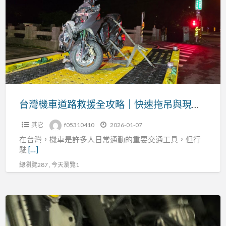
機
台
車
北
道
地
路
區
救
專
援
業
全
服
攻
台灣機車道路救援全攻略｜快速拖吊與現場支援指南
務
略
其它
f05310410
2026-01-07
｜
在台灣，機車是許多人日常通勤的重要交通工具，但行
快
駛
[…]
速
總瀏覽287 , 今天瀏覽1
拖
吊
與
全
現
天
場