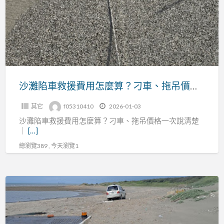
車
救
救
援
援
全
費
攻
用
略
怎
麼
沙灘陷車救援費用怎麼算？刁車、拖吊價格一次說清楚｜避免被亂收的完整指南
算？
其它
f05310410
2026-01-03
刁
沙灘陷車救援費用怎麼算？刁車、拖吊價格一次說清楚
車、
｜
[…]
拖
總瀏覽389 , 今天瀏覽1
吊
價
格
汽
一
車
次
卡
說
在