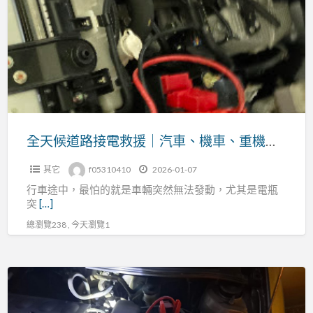
候
支
道
援
路
指
接
南
電
救
援
｜
全天候道路接電救援｜汽車、機車、重機專業服務
汽
其它
f05310410
2026-01-07
車、
行車途中，最怕的就是車輛突然無法發動，尤其是電瓶
機
突
[…]
車、
總瀏覽238 , 今天瀏覽1
重
機
專
新
業
北
服
市