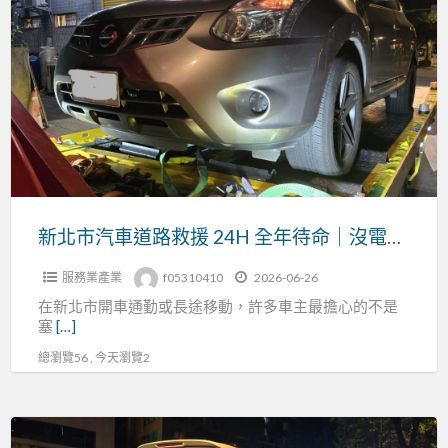
a
北
t
市
汽
車
道
路
救
援
24H
新北市汽車道路救援 24H 全年待命｜沒電發不動、拋錨故障、事故拖吊快速支援
全
服務業產業
f05310410
2026-06-26
年
在新北市開車通勤或長途移動，許多車主最擔心的不是
待
塞
[…]
命
總瀏覽56 , 今天瀏覽2
｜
沒
電
台
發