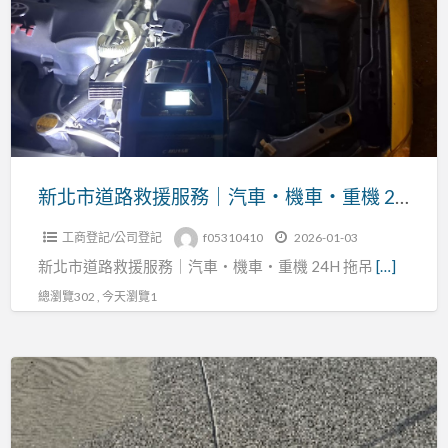
務
道
路
救
援
服
務
｜
新北市道路救援服務｜汽車・機車・重機 24H 拖吊救援全攻略
汽
工商登記/公司登記
f05310410
2026-01-03
車・
新北市道路救援服務｜汽車・機車・重機 24H 拖吊
[…]
機
車・
總瀏覽302 , 今天瀏覽1
重
機
沙
24H
灘
拖
陷
吊