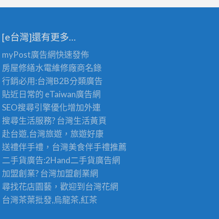
[e台灣]還有更多…
myPost廣告網
快速發佈
房屋修繕
水電維修廠商名錄
行銷必用:台灣B2B
分類廣告
貼近日常的
eTaiwan廣告網
SEO搜尋引擎優化
增加外連
搜尋生活服務? 台灣
生活黃頁
赴台遊,台灣旅遊
，旅遊好康
送禮伴手禮，台灣美食
伴手禮
推薦
二手貨廣告:2Hand
二手貨
廣告網
加盟創業? 台灣
加盟創業
網
尋找花店園藝，歡迎到
台灣花網
台灣茶葉批發
,烏龍茶,紅茶