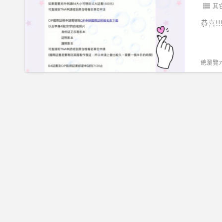
屯
其
區
恭喜!
美
睫
輔
總瀏覽72
導
考
照