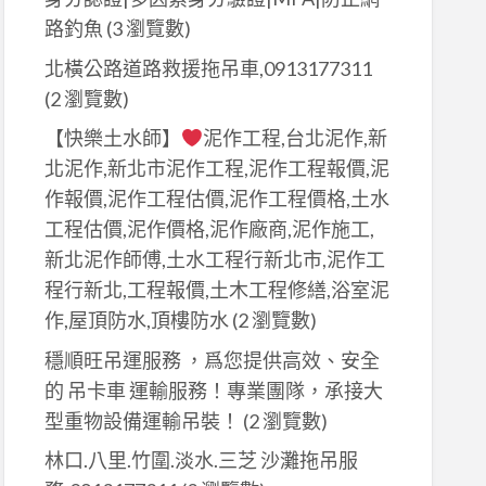
路釣魚
(3 瀏覽數)
北橫公路道路救援拖吊車,0913177311
(2 瀏覽數)
【快樂土水師】
泥作工程,台北泥作,新
北泥作,新北市泥作工程,泥作工程報價,泥
作報價,泥作工程估價,泥作工程價格,土水
工程估價,泥作價格,泥作廠商,泥作施工,
新北泥作師傅,土水工程行新北市,泥作工
程行新北,工程報價,土木工程修繕,浴室泥
作,屋頂防水,頂樓防水
(2 瀏覽數)
穩順旺吊運服務 ，爲您提供高效、安全
的 吊卡車 運輸服務！專業團隊，承接大
型重物設備運輸吊裝！
(2 瀏覽數)
林口.八里.竹圍.淡水.三芝 沙灘拖吊服