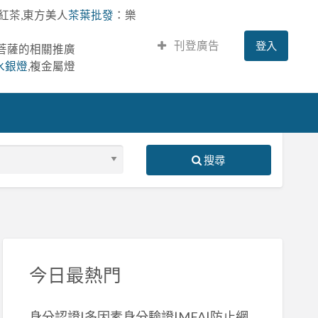
紅茶,東方美人
茶葉批發
：樂
刊登廣告
登入
提菩薩的相關推廣
水銀燈
,複金屬燈
搜尋
S
ed
今日最熱門
身分認證|多因素身分驗證|MFA|防止網