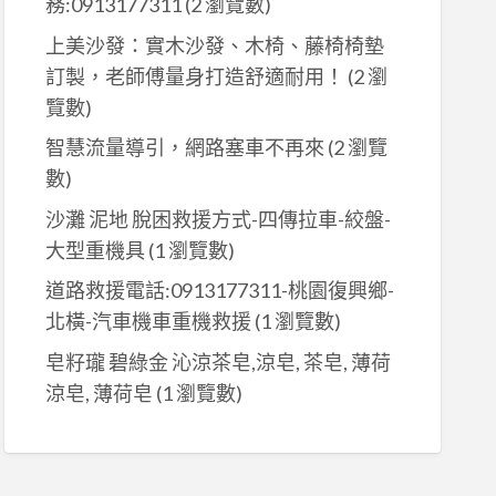
務:0913177311
(2 瀏覽數)
上美沙發：實木沙發、木椅、藤椅椅墊
訂製，老師傅量身打造舒適耐用！
(2 瀏
覽數)
智慧流量導引，網路塞車不再來
(2 瀏覽
數)
沙灘 泥地 脫困救援方式-四傳拉車-絞盤-
大型重機具
(1 瀏覽數)
道路救援電話:0913177311-桃園復興鄉-
北橫-汽車機車重機救援
(1 瀏覽數)
皂籽瓏 碧綠金 沁涼茶皂,涼皂, 茶皂, 薄荷
涼皂, 薄荷皂
(1 瀏覽數)