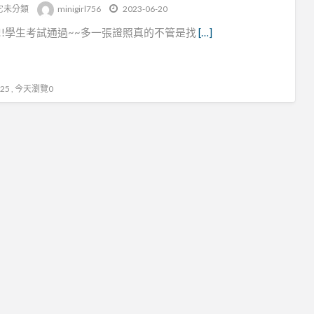
tag
它未分類
minigirl756
2023-06-20
睫
!!!學生考試通過~~多一張證照真的不管是找
[…]
毛
教
學
5 , 今天瀏覽0