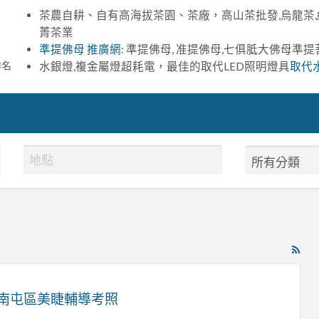
茶農自耕、自有高海拔茶園、茶廠，高山茶批發,烏龍茶,
菁茶業
準提佛母 推廣網
: 準提佛母, 准提佛母,七俱胝大佛母準
排名
水銀燈,複金屬燈超耗電，最佳的取代LED照明燈具
取代
RS
Fe
for
南屯區美睫輔導考照
ad