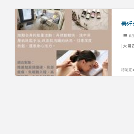
量
來
療
美
到
癒
好
香
精
的
緹
油
一
養
薇
Spa
天
|大自
SPA
開
~
香
始
就
氛
~
從
總瀏覽33
美
歡
能
學
迎
量
館
來
療
到
癒
香
精
緹
油
薇
Spa
SPA
開