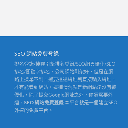
香
始
氛
~
美
歡
學
迎
館
來
~
到
SEO 網站免費登錄
香
緹
排名登錄/搜尋引擎排名登錄/SEO網頁優化/SEO
薇
排名/關鍵字排名，公司網站剛架好，但是在網
SPA
路上搜尋不到，還要透過網址列直接輸入網址，
香
才有能看到網站，這種情況就是新網站還沒有被
氛
優化，除了提交Google網址之外，你還需要外
美
連，
SEO 網站免費登錄
本平台就是一個建立SEO
學
外連的免費平台。
館
~