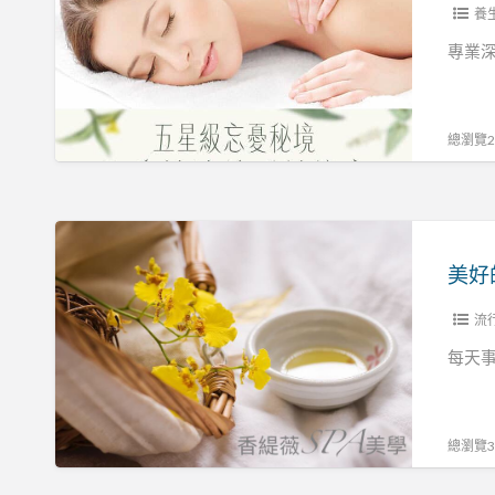
一
養
天
專業
~
就
從
總瀏覽27
能
量
療
美
癒
好
精
的
油
一
流
Spa
天
每天
開
~
始
就
~
從
總瀏覽32
歡
能
迎