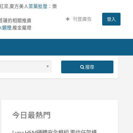
紅茶,東方美人
茶葉批發
：樂
刊登廣告
登入
提菩薩的相關推廣
水銀燈
,複金屬燈
搜尋
S
ed
今日最熱門
Luna HSM硬體安全模組,零信任架構