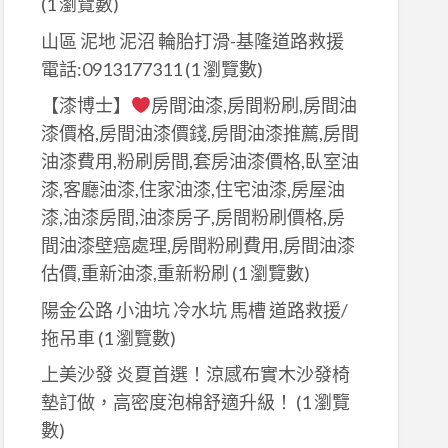
(1 瀏覽數)
山區 泥地 泥沼 輪胎打滑-基隆道路救援
電話:0913177311
(1 瀏覽數)
【漆博士】
房間油漆,房間粉刷,房間油
漆價格,房間油漆價錢,房間油漆推薦,房間
油漆費用,粉刷房間,套房油漆價格,臥室油
漆,客廳油漆,住家油漆,住宅油漆,房屋油
漆,油漆房間,油漆房子,房間粉刷價格,房
間油漆壁癌處理,房間粉刷費用,房間油漆
估價,重新油漆,重新粉刷
(1 瀏覽數)
陽金公路 小油坑 冷水坑 馬槽 道路救援/
拖吊車
(1 瀏覽數)
上美沙發 炎夏首選！涼感布實木沙發椅
墊訂做，高密度泡棉舒適升級！
(1 瀏覽
數)