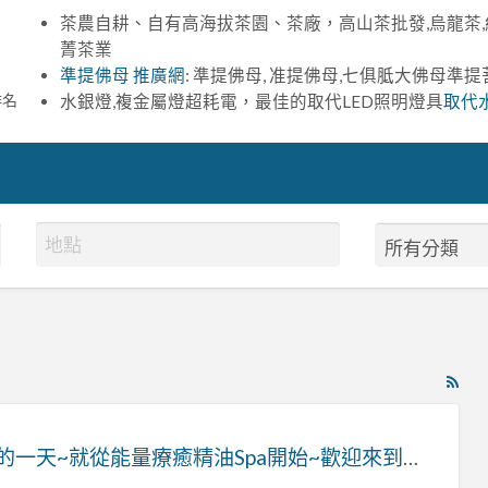
茶農自耕、自有高海拔茶園、茶廠，高山茶批發,烏龍茶,
菁茶業
準提佛母 推廣網
: 準提佛母, 准提佛母,七俱胝大佛母準
排名
水銀燈,複金屬燈超耗電，最佳的取代LED照明燈具
取代
RS
Fe
for
美好的一天~就從能量療癒精油Spa開始~歡迎來到香緹薇SPA香氛美學館
ad