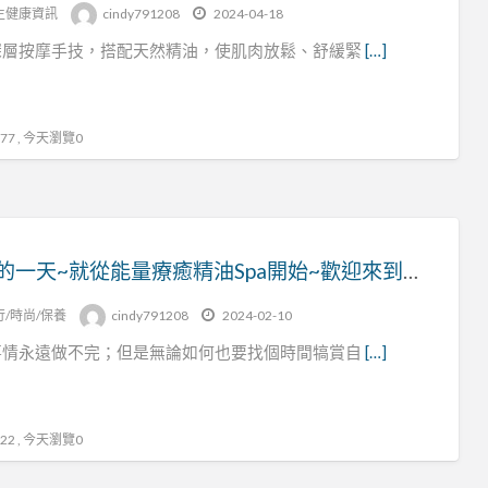
tag
生健康資訊
cindy791208
2024-04-18
經
深層按摩手技，搭配天然精油，使肌肉放鬆、舒緩緊
[…]
絡
指
壓
7 , 今天瀏覽0
美好的一天~就從能量療癒精油Spa開始~歡迎來到香緹薇SPA香氛美學館~
行/時尚/保養
cindy791208
2024-02-10
事情永遠做不完；但是無論如何也要找個時間犒賞自
[…]
2 , 今天瀏覽0