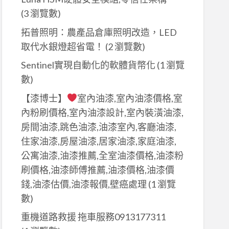
(3 瀏覽數)
拓普照明：農產品倉庫照明改造，LED
取代水銀燈超省電！
(2 瀏覽數)
Sentinel實現自動化的軟體貨幣化
(1 瀏覽
數)
【漆博士】
室內油漆,室內油漆價格,室
內粉刷價格,室內油漆設計,室內裝潢油漆,
房間油漆,跳色油漆,油漆室內,客廳油漆,
住家油漆,房屋油漆,居家油漆,家庭油漆,
公寓油漆,油漆推薦,全室油漆價格,油漆粉
刷價格,油漆師傅推薦,油漆價格,油漆價
錢,油漆估價,油漆報價,壁癌處理
(1 瀏覽
數)
重機道路救援 拖車服務0913177311