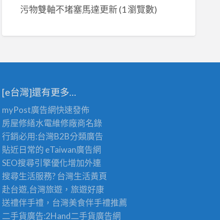
污物雙軸不堵塞馬達更新
(1 瀏覽數)
[e台灣]還有更多…
myPost廣告網
快速發佈
房屋修繕
水電維修廠商名錄
行銷必用:台灣B2B
分類廣告
貼近日常的
eTaiwan廣告網
SEO搜尋引擎優化
增加外連
搜尋生活服務? 台灣
生活黃頁
赴台遊,台灣旅遊
，旅遊好康
送禮伴手禮，台灣美食
伴手禮
推薦
二手貨廣告:2Hand
二手貨
廣告網