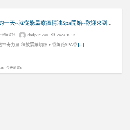
美好的一天~就從能量療癒精油Spa開始~歡迎來到香緹薇SPA香氛美學館~(限女性)
生健康資訊
cindy791208
2023-10-05
然神奇力量-釋放緊繃煩躁 • 香緹薇SPA香
[…]
0 , 今天瀏覽0