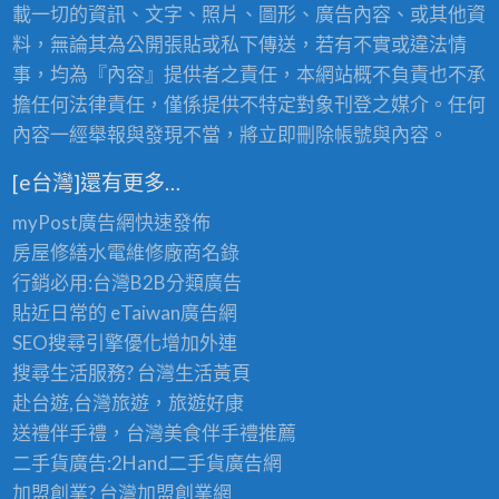
載一切的資訊、文字、照片、圖形、廣告內容、或其他資
料，無論其為公開張貼或私下傳送，若有不實或違法情
事，均為『內容』提供者之責任，本網站概不負責也不承
擔任何法律責任，僅係提供不特定對象刊登之媒介。任何
內容一經舉報與發現不當，將立即刪除帳號與內容。
[e台灣]還有更多…
myPost廣告網
快速發佈
房屋修繕
水電維修廠商名錄
行銷必用:台灣B2B
分類廣告
貼近日常的
eTaiwan廣告網
SEO搜尋引擎優化
增加外連
搜尋生活服務? 台灣
生活黃頁
赴台遊,台灣旅遊
，旅遊好康
送禮伴手禮，台灣美食
伴手禮
推薦
二手貨廣告:2Hand
二手貨
廣告網
加盟創業? 台灣
加盟創業
網