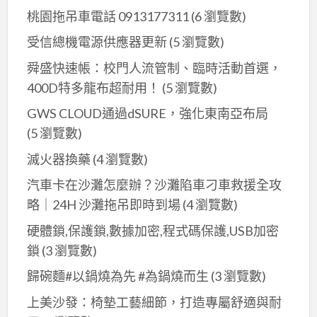
桃園拖吊車電話 0913177311
(6 瀏覽數)
受信總機電源供應器更新
(5 瀏覽數)
舜盛快速帳：校門人流管制、臨時活動首選，
400D特多龍布超耐用！
(5 瀏覽數)
GWS CLOUD通過dSURE，強化東南亞布局
(5 瀏覽數)
滅火器換藥
(4 瀏覽數)
汽車卡在沙灘怎麼辦？沙灘陷車刁車救援全攻
略｜24H 沙灘拖吊即時到場
(4 瀏覽數)
硬體鎖,保護鎖,數據加密,程式碼保護,USB加密
鎖
(3 瀏覽數)
歸碗麵#以鍋燒為先 #為鍋燒而生
(3 瀏覽數)
上美沙發：椅墊工藝細節，打造專屬舒適與耐