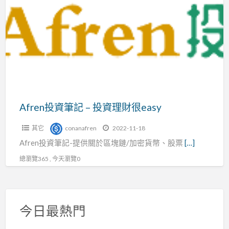
a
資
t
筆
記
–
投
資
理
財
Afren投資筆記 – 投資理財很easy
很
其它
conanafren
2022-11-18
easy
Afren投資筆記-提供關於區塊鏈/加密貨幣、股票
[…]
總瀏覽365 , 今天瀏覽0
今日最熱門