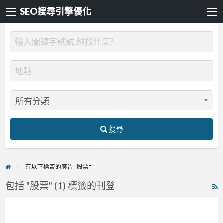
SEO搜尋引擎優化
搜尋
有以下標簽的廣告 "股票"
包括 "股票" (1) 標籤的刊登
R
F
Afren
f
投