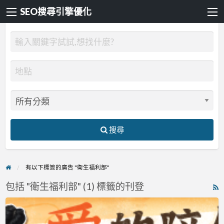
SEO搜尋引擎優化
搜尋
有以下標簽的廣告 "衛生福利部"
包括 "衛生福利部" (1) 標籤的刊登
R
F
愛
f
的