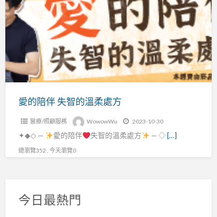
a
陪
t
伴
失
智
的
溫
柔
處
愛的陪伴 失智的溫柔處方
方
醫療/照顧服務
WowowWu
2023-10-30
✦◆◇ —
愛的陪伴
失智的溫柔處方
— ◇
[…]
總瀏覽352 , 今天瀏覽0
今日最熱門