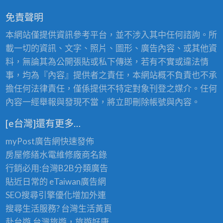
免責聲明
本網站僅提供資訊參考平台，並不涉入其中任何諮詢。所
載一切的資訊、文字、照片、圖形、廣告內容、或其他資
料，無論其為公開張貼或私下傳送，若有不實或違法情
事，均為『內容』提供者之責任，本網站概不負責也不承
擔任何法律責任，僅係提供不特定對象刊登之媒介。任何
內容一經舉報與發現不當，將立即刪除帳號與內容。
[e台灣]還有更多…
myPost廣告網
快速發佈
房屋修繕
水電維修廠商名錄
行銷必用:台灣B2B
分類廣告
貼近日常的
eTaiwan廣告網
SEO搜尋引擎優化
增加外連
搜尋生活服務? 台灣
生活黃頁
赴台遊,台灣旅遊
，旅遊好康