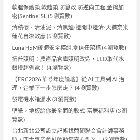
軟體保護鎖,軟體鎖,防篡改,防逆向工程,金鑰加
密|Sentinel SL
(5 瀏覽數)
清積碳、清油泥、清黑煙-邊開車邊清-天補奈米
蓮花自潔效應
(5 瀏覽數)
Luna HSM硬體安全模組,零信任架構
(4 瀏覽數)
拓普照明：農產品倉庫照明改造，LED取代水
銀燈超省電！
(4 瀏覽數)
【FRC2026 華苓年度論壇】從 AI 工具到 AI 治
理，企業下一步怎麼走？
(4 瀏覽數)
發電機水箱漏水
(3 瀏覽數)
壁紙，地板給你最全面的款式-富居福科店
(3 瀏
覽數)
台北新北公司設立記帳找鼎碩聯合會計師事務
所，四大專業會計師助您安心創業！
(3 瀏覽數)