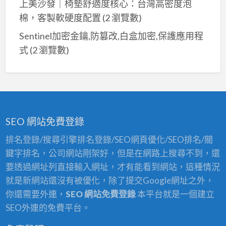
上美沙發｜椅墊舒適度核心：台灣高密度泡
新
棉，客製軟硬度配置
(2 瀏覽數)
北
市
Sentinel加密金鑰,防篡改,白盒加密,保護應用程
台
式
(2 瀏覽數)
北
北
部
SEO 網站免費登錄
排名登錄/搜尋引擎排名登錄/SEO網頁優化/SEO排名/關
鍵字排名，公司網站剛架好，但是在網路上搜尋不到，還
要透過網址列直接輸入網址，才有能看到網站，這種情況
就是新網站還沒有被優化，除了提交Google網址之外，
你還需要外連，
SEO 網站免費登錄
本平台就是一個建立
SEO外連的免費平台。