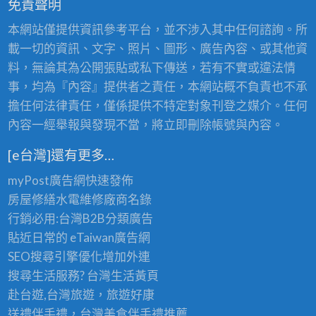
免責聲明
本網站僅提供資訊參考平台，並不涉入其中任何諮詢。所
載一切的資訊、文字、照片、圖形、廣告內容、或其他資
料，無論其為公開張貼或私下傳送，若有不實或違法情
事，均為『內容』提供者之責任，本網站概不負責也不承
擔任何法律責任，僅係提供不特定對象刊登之媒介。任何
內容一經舉報與發現不當，將立即刪除帳號與內容。
[e台灣]還有更多…
myPost廣告網
快速發佈
房屋修繕
水電維修廠商名錄
行銷必用:台灣B2B
分類廣告
貼近日常的
eTaiwan廣告網
SEO搜尋引擎優化
增加外連
搜尋生活服務? 台灣
生活黃頁
赴台遊,台灣旅遊
，旅遊好康
送禮伴手禮，台灣美食
伴手禮
推薦