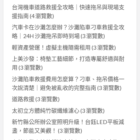
台灣機車道路救援全攻略｜快速拖吊與現場支
體
援指南
(4 瀏覽數)
350
元
汽車卡在沙灘怎麼辦？沙灘陷車刁車救援全攻
未
略｜24H 沙灘拖吊即時到場
(3 瀏覽數)
資
輕資產營運！虛擬主機隨需租用
(3 瀏覽數)
料
救
上美沙發：椅墊工藝細節，打造專屬舒適與耐
援
用
(3 瀏覽數)
筆
沙灘陷車救援費用怎麼算？刁車、拖吊價格一
電
次說清楚｜避免被亂收的完整指南
(3 瀏覽數)
桌
道路救援
(3 瀏覽數)
機
網
太初立方體純竹碳纖維濾心
(3 瀏覽數)
路
新竹縣公所辦公室照明升級！台鈺LED平板減
設
盞，節能又美觀！
(3 瀏覽數)
定