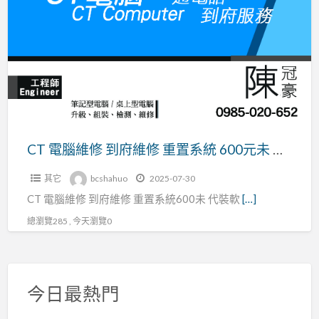
a
腦
t
維
修
到
府
維
修
重
CT 電腦維修 到府維修 重置系統 600元未 代裝軟體 350元未 資料救援 筆電 桌機 網路設定 新北市 台北 北部
置
其它
bcshahuo
2025-07-30
系
CT 電腦維修 到府維修 重置系統600未 代裝軟
[…]
統
600
總瀏覽285 , 今天瀏覽0
元
未
代
今日最熱門
裝
軟