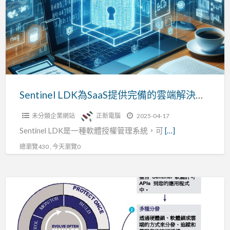
SaaS
授
提
權
供
與
完
數
備
據
的
洞
雲
Sentinel LDK為SaaS提供完備的雲端解決方案
察
端
未分類企業網站
正新電腦
2025-04-17
解
Sentinel LDK是一種軟體授權管理系統，可
[…]
決
方
總瀏覽430 , 今天瀏覽0
案
Sentinel
軟
體
貨