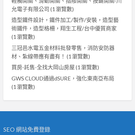
輕觸開關、滑動開關、指撥開關、按鍵開關-川
允電子有限公司
(1 瀏覽數)
造型鐵件設計，鐵件加工/製作/安裝，造型藝
術鐵件，造型格柵，翔生工程/台中優質商家
(1 瀏覽數)
三冠邑水電五金材料批發零售，消防安防器
材、紮線帶應有盡有！
(1 瀏覽數)
買房-託售-全找大岡山房屋
(1 瀏覽數)
GWS CLOUD通過dSURE，強化東南亞布局
(1 瀏覽數)
SEO 網站免費登錄