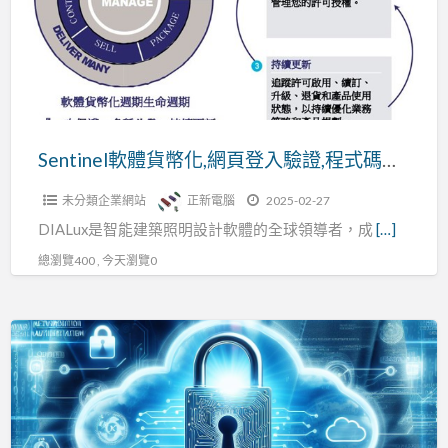
幣
化,
網
頁
登
入
Sentinel軟體貨幣化,網頁登入驗證,程式碼保護,軟體授權碼
驗
未分類企業網站
正新電腦
2025-02-27
證,
DIALux是智能建築照明設計軟體的全球領導者，成
[…]
程
式
總瀏覽400 , 今天瀏覽0
碼
保
Sentinel
護,
LDK
軟
軟
體
體
授
授