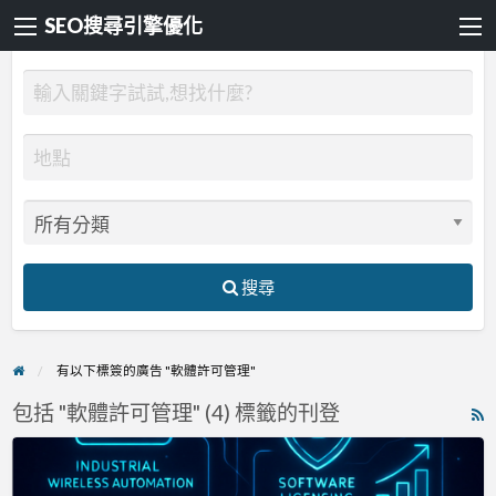
SEO搜尋引擎優化
搜尋
有以下標簽的廣告 "軟體許可管理"
包括 "軟體許可管理" (4) 標籤的刊登
R
F
CoreTigo
f
攜