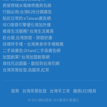
房屋修繕
水電維修廠商名錄
行銷必用:台灣B2B
分類廣告
貼近日常的
eTaiwan廣告網
SEO搜尋引擎優化
增加外連
搜尋生活服務? 台灣
生活黃頁
赴台遊,台灣旅遊
，旅遊好康
送禮伴手禮，台灣美食
伴手禮
推薦
二手貨廣告:2Hand
二手貨
廣告網
加盟創業? 台灣
加盟創業
網
尋找花店園藝，歡迎到
台灣花網
台灣茶葉批發
,烏龍茶,紅茶
首頁
台灣茶葉批發
台灣手工皂
廠房LED燈具
© SEO 網站登錄-SEO搜尋引擎優化