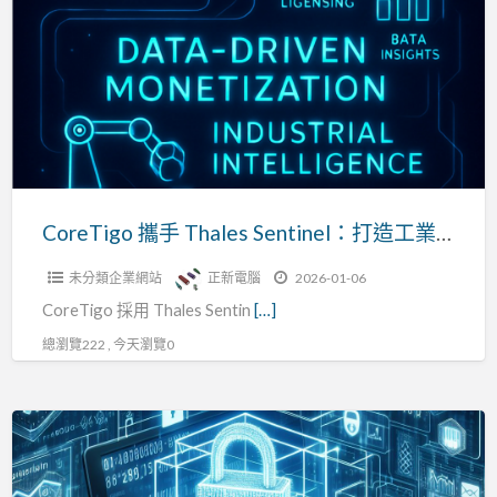
a
手
t
Thales
Sentinel：
打
造
工
業
無
CoreTigo 攜手 Thales Sentinel：打造工業無線自動化的智慧軟體授權與數據洞察
線
未分類企業網站
正新電腦
2026-01-06
自
CoreTigo 採用 Thales Sentin
[…]
動
化
總瀏覽222 , 今天瀏覽0
的
智
Sentinel
慧
LDK
軟
為
體