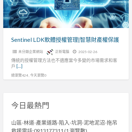
權
權
碼
管
理|
智
慧
Sentinel LDK軟體授權管理|智慧財產權保護
財
未分類企業網站
正新電腦
2025-02-26
產
傳統的授權管理方法也不適應當今多變的市場需求和客
權
戶
[…]
保
總瀏覽424 , 今天瀏覽0
護
今日最熱門
山區-林道-產業道路-陷入-坑洞-泥地泥沼-拖吊
救援電話:0913177311
(1 瀏覽數)