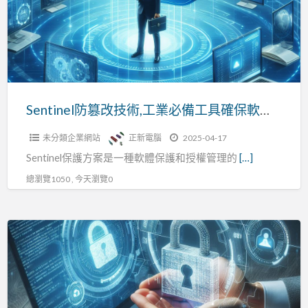
技
術,
工
業
必
備
Sentinel防篡改技術,工業必備工具確保軟體安全
工
未分類企業網站
正新電腦
2025-04-17
具
Sentinel保護方案是一種軟體保護和授權管理的
[…]
確
保
總瀏覽1050 , 今天瀏覽0
軟
體
Sentinel
安
SL/HL
全
防
篡
改