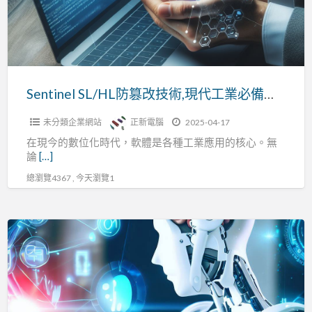
技
術,
現
代
工
Sentinel SL/HL防篡改技術,現代工業必備工具確保軟體安全
業
未分類企業網站
正新電腦
2025-04-17
必
在現今的數位化時代，軟體是各種工業應用的核心。無
備
論
[…]
工
總瀏覽4367 , 今天瀏覽1
具
確
保
Sentinel
軟
軟
體
體
安
保
全
護