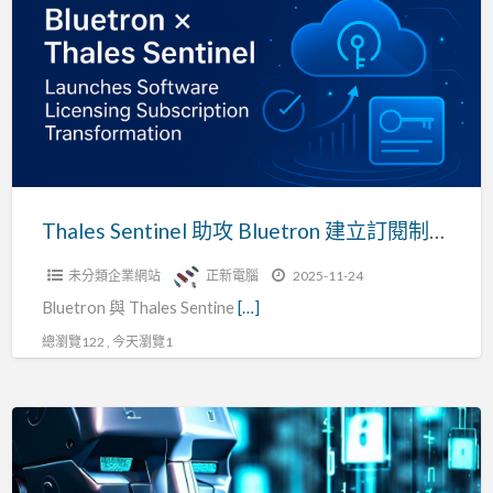
a
助
t
攻
S
Bluetron
建
立
訂
閱
制
Thales Sentinel 助攻 Bluetron 建立訂閱制營收模式，推動軟體貨幣化成長
營
未分類企業網站
正新電腦
2025-11-24
收
Bluetron 與 Thales Sentine
[…]
模
式，
總瀏覽122 , 今天瀏覽1
推
動
Sentinel
軟
軟
體
體
貨