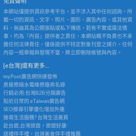
免責聲明
本網站僅提供資訊參考平台，並不涉入其中任何諮詢。所
載一切的資訊、文字、照片、圖形、廣告內容、或其他資
料，無論其為公開張貼或私下傳送，若有不實或違法情
事，均為『內容』提供者之責任，本網站概不負責也不承
擔任何法律責任，僅係提供不特定對象刊登之媒介。任何
內容一經舉報與發現不當，將立即刪除帳號與內容。
[e台灣]還有更多…
myPost廣告網
快速發佈
房屋修繕
水電維修廠商名錄
行銷必用:台灣B2B
分類廣告
貼近日常的
eTaiwan廣告網
SEO搜尋引擎優化
增加外連
搜尋生活服務? 台灣
生活黃頁
赴台遊,台灣旅遊
，旅遊好康
送禮伴手禮，台灣美食
伴手禮
推薦