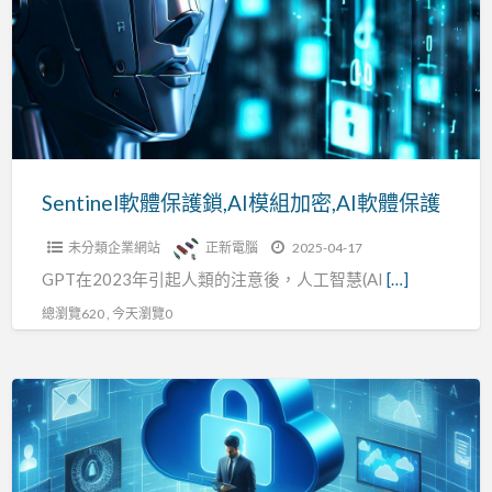
保
幣
護
化
鎖,AI
成
模
長
組
加
密,AI
Sentinel軟體保護鎖,AI模組加密,AI軟體保護
軟
未分類企業網站
正新電腦
2025-04-17
體
GPT在2023年引起人類的注意後，人工智慧(AI
[…]
保
護
總瀏覽620 , 今天瀏覽0
Sentinel
防
篡
改