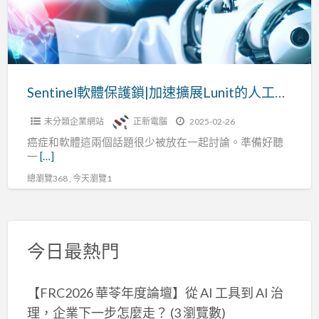
鎖|
加
速
擴
展
Sentinel軟體保護鎖|加速擴展Lunit的人工智慧癌症檢測技術
Lunit
未分類企業網站
正新電腦
2025-02-26
的
癌症和軟體這兩個話題很少被放在一起討論。準備好聽
人
一
[…]
工
總瀏覽368 , 今天瀏覽1
智
慧
癌
症
今日最熱門
檢
測
【FRC2026 華苓年度論壇】從 AI 工具到 AI 治
技
理，企業下一步怎麼走？
(3 瀏覽數)
術