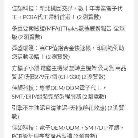
佳頡科技：新北桃園交界，數十年專業電子代
工，PCBA代工帶料首選！
(2 瀏覽數)
多重要素驗證(MFA)|Thales數據威脅報告-全球
版
(2 瀏覽數)
舜盛帳篷：高CP值鋁合金快速帳，印刷範例助
您活動吸睛！
(2 瀏覽數)
方橘子小舖 電腦主機架 旋轉主機架 公司貨 高品
質 超低價279元/個 (CH-330)
(2 瀏覽數)
佳頡科技：專業OEM/ODM電子代工，
SMT/DIP/組裝完整製程服務
(2 瀏覽數)
引擎不生油泥且清油泥–天補(蓮花效應)
(2 瀏覽
數)
佳頡科技：電子OEM/ODM，SMT/DIP產線，
PCB設計與完整產品製造
(2 瀏覽數)