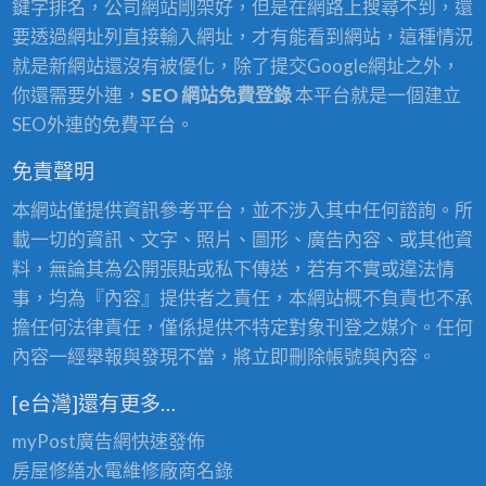
鍵字排名，公司網站剛架好，但是在網路上搜尋不到，還
要透過網址列直接輸入網址，才有能看到網站，這種情況
就是新網站還沒有被優化，除了提交Google網址之外，
你還需要外連，
SEO 網站免費登錄
本平台就是一個建立
SEO外連的免費平台。
免責聲明
本網站僅提供資訊參考平台，並不涉入其中任何諮詢。所
載一切的資訊、文字、照片、圖形、廣告內容、或其他資
料，無論其為公開張貼或私下傳送，若有不實或違法情
事，均為『內容』提供者之責任，本網站概不負責也不承
擔任何法律責任，僅係提供不特定對象刊登之媒介。任何
內容一經舉報與發現不當，將立即刪除帳號與內容。
[e台灣]還有更多…
myPost廣告網
快速發佈
房屋修繕
水電維修廠商名錄