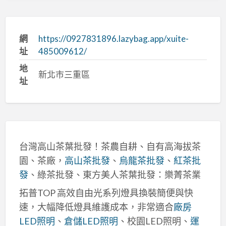
網
https://0927831896.lazybag.app/xuite-
址
485009612/
地
新北市三重區
址
台灣高山茶葉批發！茶農自耕、自有高海拔茶
園、茶廠，
高山茶批發
、
烏龍茶批發
、
紅茶批
發
、綠茶批發、東方美人茶葉批發：樂菁茶業
拓普TOP 高效自由光系列燈具換裝簡便與快
速，大幅降低燈具維護成本，非常適合
廠房
LED照明
、
倉儲LED照明
、校園LED照明、
運