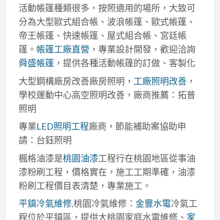
活動帳篷種類很多，按照適用的場所，大致可
分為大型歐式組合帳、波浪帳篷、歐式帳篷、
帝王帳篷、快速帳篷、屋式組合帳、宮廷帳
篷。
帳篷工廠直營
，專業設計開發，歡迎洽詢
舜盛帳篷
，提供各種活動帳篷的訂做、客製化
大型鋼構廠房改善廠房照明，
工廠照明改善
，
學校運動中心高空照明改善，廠商推薦：拓普
照明
專業
LED照明工程
廠商，節能補助案協助申
請：台鈺照明
楓格油漆是
桃園油漆
工程行在桃園地區從事油
漆粉刷工程，價格實在，施工工期準確，油漆
粉刷工程價目表清楚，專業施工。
平鎮冷氣維修
,桃園冷氣維修：
金豐水電
冷氣工
程位於平鎮區，提供大桃園家庭水電維修、
家