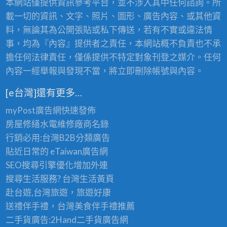
本網站僅提供資訊參考平台，並不涉入其中任何諮詢。所
載一切的資訊、文字、照片、圖形、廣告內容、或其他資
料，無論其為公開張貼或私下傳送，若有不實或違法情
事，均為『內容』提供者之責任，本網站概不負責也不承
擔任何法律責任，僅係提供不特定對象刊登之媒介。任何
內容一經舉報與發現不當，將立即刪除帳號與內容。
[e台灣]還有更多…
myPost廣告網
快速發佈
房屋修繕
水電維修廠商名錄
行銷必用:台灣B2B
分類廣告
貼近日常的
eTaiwan廣告網
SEO搜尋引擎優化
增加外連
搜尋生活服務? 台灣
生活黃頁
赴台遊,台灣旅遊
，旅遊好康
送禮伴手禮，台灣美食
伴手禮
推薦
二手貨廣告:2Hand
二手貨
廣告網