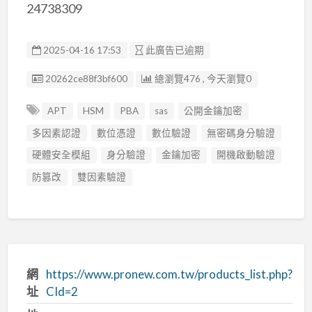
24738309
2025-04-16 17:53
此廣告已逾期
廣告编號
20262ce88f3bf600
總瀏覽476 , 今天瀏覽0
APT
HSM
PBA
sas
公開金鑰加密
多因素認證
數位憑證
數位驗證
無密碼身分驗證
硬體安全模組
身分驗證
金鑰加密
開機啟動驗證
防篡改
雙因素驗證
網
https://www.pronew.com.tw/products_list.php?
址
CId=2