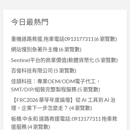
今日最熱門
重機道路救援,拖車電話0913177311
(6 瀏覽數)
網站慢別急著升主機
(6 瀏覽數)
Sentinel平台的商業價值|軟體貨幣化
(5 瀏覽數)
百俊科技有限公司
(5 瀏覽數)
佳頡科技：專業OEM/ODM電子代工，
SMT/DIP/組裝完整製程服務
(5 瀏覽數)
【FRC2026 華苓年度論壇】從 AI 工具到 AI 治
理，企業下一步怎麼走？
(4 瀏覽數)
板橋 中永和 道路救援電話:0913177311 拖車救
援服務
(4 瀏覽數)