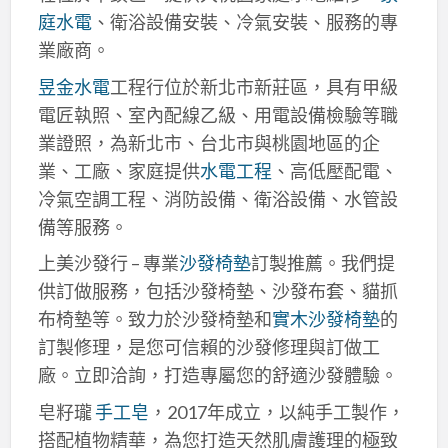
庭水電
、衛浴設備安裝、冷氣安裝、服務的專
業廠商。
昱金水電
工程行位於新北市新莊區，具有甲級
電匠執照、室內配線乙級、用電設備檢驗等職
業證照，為新北市、台北市與桃園地區的企
業、工廠、家庭提供
水電工程
、高低壓配電、
冷氣空調工程、消防設備、衛浴設備、水管設
備等服務。
上美沙發行 – 專業
沙發椅墊
訂製推薦。我們提
供訂做服務，包括沙發椅墊、沙發布套、貓抓
布椅墊等。致力於沙發椅墊和
實木沙發椅墊
的
訂製修理，是您可信賴的沙發修理與訂做工
廠。立即洽詢，打造專屬您的舒適沙發體驗。
皂籽瓏
手工皂
，2017年成立，以純手工製作，
搭配植物精華，為您打造天然肌膚護理的極致