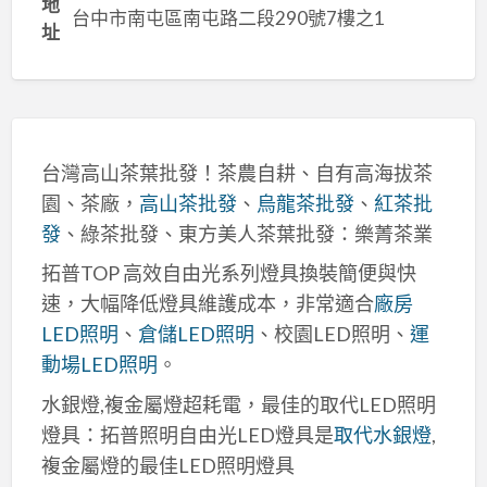
地
台中市南屯區南屯路二段290號7樓之1
址
台灣高山茶葉批發！茶農自耕、自有高海拔茶
園、茶廠，
高山茶批發
、
烏龍茶批發
、
紅茶批
發
、綠茶批發、東方美人茶葉批發：樂菁茶業
拓普TOP 高效自由光系列燈具換裝簡便與快
速，大幅降低燈具維護成本，非常適合
廠房
LED照明
、
倉儲LED照明
、校園LED照明、
運
動場LED照明
。
水銀燈,複金屬燈超耗電，最佳的取代LED照明
燈具：拓普照明自由光LED燈具是
取代水銀燈
,
複金屬燈的最佳LED照明燈具