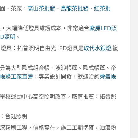
園、茶廠，
高山茶批發
、
烏龍茶批發
、
紅茶批
速，大幅降低燈具維護成本，非常適合
廠房LED照
ED照明
。
明燈具：拓普照明自由光LED燈具是
取代水銀燈
,複
分為大型歐式組合帳、波浪帳篷、歐式帳篷、帝
帳篷工廠直營
，專業設計開發，歡迎洽詢
舜盛帳
學校運動中心高空照明改善，廠商推薦：拓普照
：台鈺照明
漆粉刷工程，價格實在，施工工期準確，油漆粉