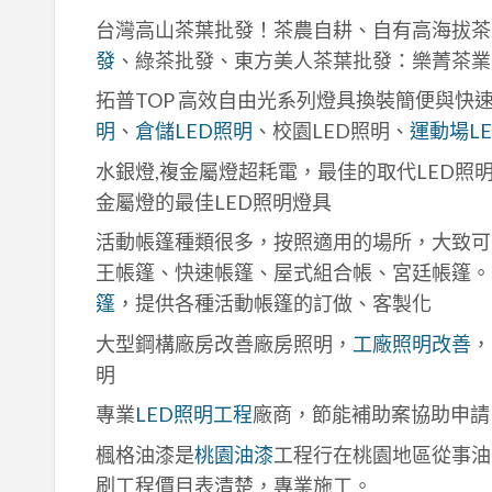
台灣高山茶葉批發！茶農自耕、自有高海拔茶
發
、綠茶批發、東方美人茶葉批發：樂菁茶業
拓普TOP 高效自由光系列燈具換裝簡便與快
明
、
倉儲LED照明
、校園LED照明、
運動場L
水銀燈,複金屬燈超耗電，最佳的取代LED照
金屬燈的最佳LED照明燈具
活動帳篷種類很多，按照適用的場所，大致可
王帳篷、快速帳篷、屋式組合帳、宮廷帳篷。
篷
，提供各種活動帳篷的訂做、客製化
大型鋼構廠房改善廠房照明，
工廠照明改善
，
明
專業
LED照明工程
廠商，節能補助案協助申請
楓格油漆是
桃園油漆
工程行在桃園地區從事油
刷工程價目表清楚，專業施工。