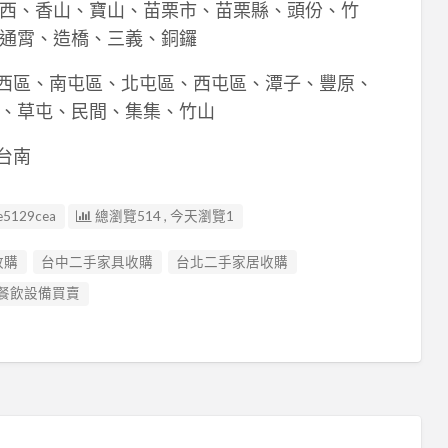
西、香山、寶山、苗栗市、苗栗縣、頭份、竹
通霄、造橋、三義、銅鑼
西區、南屯區、北屯區、西屯區、潭子、豐原、
、草屯、民間、集集、竹山
台南
e5129cea
總瀏覽514 , 今天瀏覽1
收購
台中二手家具收購
台北二手家居收購
餐飲設備買賣