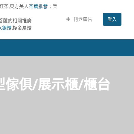
紅茶,東方美人
茶葉批發
：樂
刊登廣告
登入
提菩薩的相關推廣
水銀燈
,複金屬燈
大型傢俱/展示櫃/櫃台