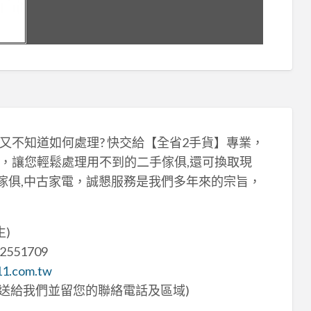
又不知道如何處理? 快交給【全省2手貨】專業，
，讓您輕鬆處理用不到的二手傢俱,還可換取現
傢俱,中古家電，誠懇服務是我們多年來的宗旨，
生)
2551709
11.com.tw
估的照片傳送給我們並留您的聯絡電話及區域)