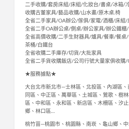
二手收購/套房床組/床組/化妝台/書桌/冰箱/
收購古董家具/藝品收購/山水畫/原木桌.椅
全省二手家具/OA辦公/傢俱/家電/酒櫃/床組
全省二手OA辦公桌/側桌/辦公家具/辦公鐵櫃
全省高價收購/二手生財器具/爐具/餐車/餐桌/
茶桶/白鐵台
全省收購二手庫存/切貨/大批家具
全省二手貨收購飯店/公司行號大量家俱收購/
★服務據點★
大台北市新北市—士林區、北投區、內湖區、
同區、中正區、萬華區、土城區、鶯歌、樹林
區、中和區、永和區、新店區、木柵區、汐止
鄉、林口區…
桃竹苗—桃園市、桃園縣、南崁 、龜山鄉、