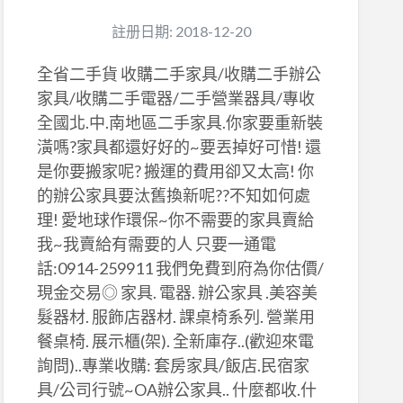
註册日期: 2018-12-20
全省二手貨 收購二手家具/收購二手辦公
家具/收購二手電器/二手營業器具/專收
全國北.中.南地區二手家具.你家要重新裝
潢嗎?家具都還好好的~要丟掉好可惜! 還
是你要搬家呢? 搬運的費用卻又太高! 你
的辦公家具要汰舊換新呢??不知如何處
理! 愛地球作環保~你不需要的家具賣給
我~我賣給有需要的人 只要一通電
話:0914-259911 我們免費到府為你估價/
現金交易◎ 家具. 電器. 辦公家具 .美容美
髮器材. 服飾店器材. 課桌椅系列. 營業用
餐桌椅. 展示櫃(架). 全新庫存..(歡迎來電
詢問)..專業收購: 套房家具/飯店.民宿家
具/公司行號~OA辦公家具.. 什麼都收.什