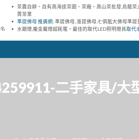
茶農自耕、自有高海拔茶園、茶廠，高山茶批發,烏龍茶,
菁茶業
準提佛母 推廣網
: 準提佛母, 准提佛母,七俱胝大佛母準
排名
水銀燈,複金屬燈超耗電，最佳的取代LED照明燈具
取代
259911-二手家具/