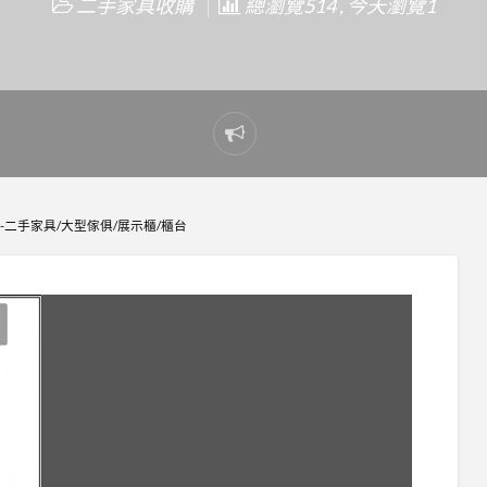
二手家具收購
總瀏覽514 , 今天瀏覽1
Report
problem
11-二手家具/大型傢俱/展示櫃/櫃台