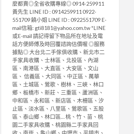
麼都賣◎全省收購專線◎ 0914-259911
黃先生 LINE ID : 0914259911 0922-
551709 饒小姐 LINE ID : 0922551709 E-
mail信箱: gti8181@yahoo.com.tw *LINE
或E-mail 請記得留下物品所在地址及電
話方便師傅及時回覆諮詢估價喔 ◎服務
據點◎ 大台北二手傢俱收購、新北市二
手家具收購、士林區、北投區、內湖
區、南港區、大直區、大安區、文山
區、 信義區、大同區、中正區、萬華
區、土城區、鶯歌、樹林、三峽、林口
鄉、板橋市、新莊、三重區、蘆洲區、
中和區、永和區、新店區、木柵區、汐
止區、淡水區、八里區、鶯歌區、五股
區、泰山鄉、林口區… 桃、竹、苗、桃
園二手家具收購、桃園縣二手家具回
收、南崁 、龜山鄉、中壢市、平鎮市、