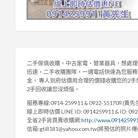
二手傢俱收購，中古家電，營業器具，想處理
迅速，二手收購團隊，一通電話快速為您服務
金。 專人到府估價用合理的價錢收購您的2手
2手回收讓您沒煩惱。
服務專線:0914-259911 & 0922-551709 (黃先
線上即時估價 LINE ID: 0914259911 & ID: 092
全省2手貨買賣收購網:
http://www.09142599
信箱:gti8181@yahoo.com.tw(將預