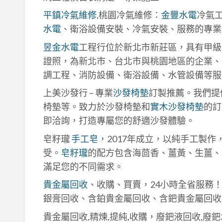
平鎮冷氣維修
,桃園冷氣維修：
金豐水電
冷氣
水電
、衛浴設備安裝、冷氣安裝、服務的專業
昱金水電
工程行位於新北市新莊區，具有甲級
證照，為新北市、台北市與桃園地區的企業、
調工程、消防設備、衛浴設備、水管設備等服
上美沙發行 – 專業
沙發椅墊
訂製推薦。我們提
椅墊等。致力於沙發椅墊和
實木沙發椅墊
的訂
即洽詢，打造專屬您的舒適沙發體驗。
皂籽瓏
手工皂
，2017年成立，以純手工製
受。
皂籽瓏
的配方包含海茴香、薑黃、生薑、
滿足您的不同需求。
貴金屬回收
、收購、買賣，24小時全省服務
銀膏回收、含鉑貴金屬回收、含鈀貴金屬回收
貴金屬回收,精煉,提純,收購，廢鈀液回收,廢