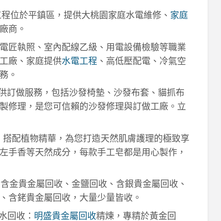
工程位於平鎮區，提供大桃園家庭水電維修、
家庭
廠商。
電匠執照、室內配線乙級、用電設備檢驗等職業
工廠、家庭提供
水電工程
、高低壓配電、冷氣空
務。
供訂做服務，包括沙發椅墊、沙發布套、貓抓布
製修理，是您可信賴的沙發修理與訂做工廠。立
作，搭配植物精華，為您打造天然肌膚護理的極致享
左手香等天然成分，每款手工皂都是用心製作，
！含金貴金屬回收、金鹽回收、含銀貴金屬回收、
、含銠貴金屬回收，大量少量皆收。
鈀水回收：
明盛貴金屬回收
精煉，專精於黃金回