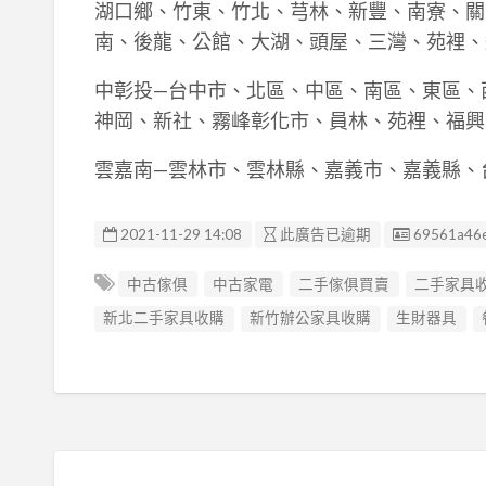
湖口鄉、竹東、竹北、芎林、新豐、南寮、關
南、後龍、公館、大湖、頭屋、三灣、苑裡、
中彰投—台中市、北區、中區、南區、東區、
神岡、新社、霧峰彰化市、員林、苑裡、福興
雲嘉南—雲林市、雲林縣、嘉義市、嘉義縣、
廣告编號
2021-11-29 14:08
此廣告已逾期
69561a46
中古傢俱
中古家電
二手傢俱買賣
二手家具
新北二手家具收購
新竹辦公家具收購
生財器具