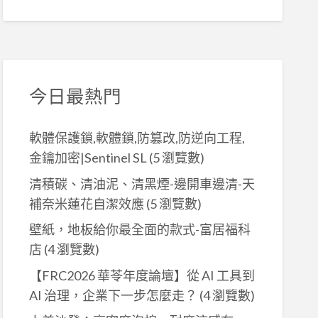
今日最熱門
軟體保護鎖,軟體鎖,防篡改,防逆向工程,
金鑰加密|Sentinel SL
(5 瀏覽數)
清積碳、清油泥、清黑煙-邊開車邊清-天
補奈米蓮花自潔效應
(5 瀏覽數)
壁紙，地板給你最全面的款式-富居福科
店
(4 瀏覽數)
【FRC2026 華苓年度論壇】從 AI 工具到
AI 治理，企業下一步怎麼走？
(4 瀏覽數)