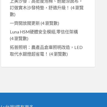
上美沙發：高密度泡棉、耐磨涼感布，
訂做實木沙發椅墊，舒適升級！
(4 瀏覽
數)
一齊開放閥更新
(4 瀏覽數)
Luna HSM硬體安全模組,零信任架構
(4 瀏覽數)
拓普照明：農產品倉庫照明改造，LED
取代水銀燈超省電！
(4 瀏覽數)