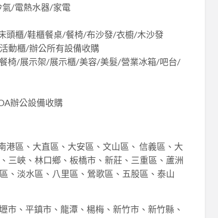
冷氣/電熱水器/家電
/床頭櫃/鞋櫃餐桌/餐椅/布沙發/衣櫥/木沙發
/活動櫃/辦公所有設備收購
餐椅/展示架/展示櫃/美容/美髮/營業冰箱/吧台/
OA辦公設備收購
南港區、大直區、大安區、文山區、 信義區、大
、三峽、林口鄉、板橋市、新莊、三重區、蘆洲
區、淡水區、八里區、鶯歌區、五股區、泰山
中壢市、平鎮市、龍潭、楊梅、新竹市、新竹縣、