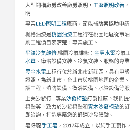
大型鋼構廠房改善廠房照明，
工廠照明改善
，
明
專業
LED照明工程
廠商，節能補助案協助申請
楓格油漆是
桃園油漆
工程行在桃園地區從事油
刷工程價目表清楚，專業施工。
平鎮冷氣維修
,桃園冷氣維修：
金豐水電
冷氣
水電
、衛浴設備安裝、冷氣安裝、服務的專業
昱金水電
工程行位於新北市新莊區，具有甲級
證照，為新北市、台北市與桃園地區的企業、
調工程、消防設備、衛浴設備、水管設備等服
上美沙發行 – 專業
沙發椅墊
訂製推薦。我們提
椅墊等。致力於沙發椅墊和
實木沙發椅墊
的訂
即洽詢，打造專屬您的舒適沙發體驗。
皂籽瓏
手工皂
，2017年成立，以純手工製