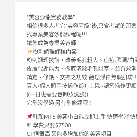
“美容沙龍實務教學”
相信很多人考完”美容丙級”後,只會考試的那
找專業美容沙龍課程呢!!!
讓您成為專業美容師
粉刺調理課程內容?
粉刺調理技術，改善毛孔粗大、痘痘.黑頭/白
皮膚代謝能力，徹底清除毛孔阻塞，並有效消
鎮定、修護、安撫之功效!給您淨白無瑕肌膚!!
真人/假人頭手技操作都有上歐~讓您操作更順
((一日班需要會卸妝洗臉))
完全沒學過 另有全修課程!!
駐顏MTS 美容小白能立即上手 快速學習 
料 學費只要$7500
CP值很高 又能多增加你的美容項目