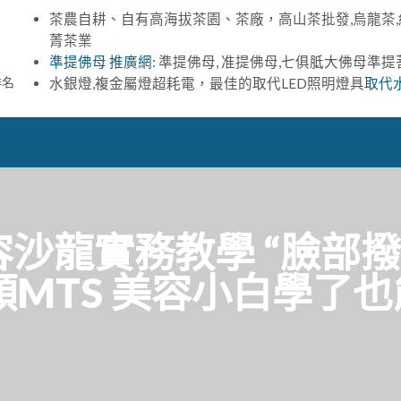
茶農自耕、自有高海拔茶園、茶廠，高山茶批發,烏龍茶,
菁茶業
準提佛母 推廣網
: 準提佛母, 准提佛母,七俱胝大佛母準
排名
水銀燈,複金屬燈超耗電，最佳的取代LED照明燈具
取代
容沙龍實務教學 “臉部撥
MTS 美容小白學了也