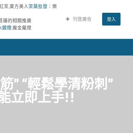
紅茶,東方美人
茶葉批發
：樂
刊登廣告
登入
提菩薩的相關推廣
水銀燈
,複金屬燈
筋” “輕鬆學清粉刺”
能立即上手!!