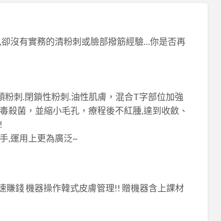
套,卻沒有實務的清粉刺或臉部撥筋經驗…你是否再
頭粉刺.閉鎖性粉刺.油性肌膚，混合T字部位加強
毒殺菌，並縮小毛孔，療程後不紅腫,達到收斂、
!
手,運用上更為廣泛~
快速賺錢 機器操作韓式皮膚管理!! 贈機器含上課材