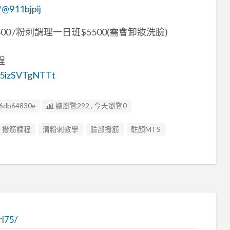
p/@911bjpij
0 /粉刺調理一日班$5500(需會卸妝洗臉)
程
1f5izSVTgNTTt
6db64830e
總瀏覽292 , 今天瀏覽0
撥筋課程
清粉刺教學
臉部撥筋
駐顏MTS
rl75/