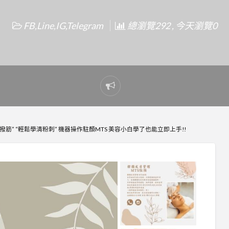
FB,Line,IG,Telegram
總瀏覽292 , 今天瀏覽0
Report
problem
撥筋” “輕鬆學清粉刺” 機器操作駐顏MTS 美容小白學了也能立即上手!!