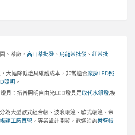
園、茶廠，
高山茶批發
、
烏龍茶批發
、
紅茶批
速，大幅降低燈具維護成本，非常適合
廠房LED照
ED照明
。
明燈具：拓普照明自由光LED燈具是
取代水銀燈
,複
分為大型歐式組合帳、波浪帳篷、歐式帳篷、帝
帳篷工廠直營
，專業設計開發，歡迎洽詢
舜盛帳