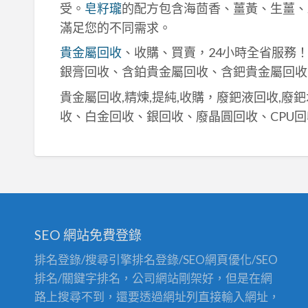
受。
皂籽瓏
的配方包含海茴香、薑黃、生薑、
滿足您的不同需求。
貴金屬回收
、收購、買賣，24小時全省服務
銀膏回收、含鉑貴金屬回收、含鈀貴金屬回收
貴金屬回收,精煉,提純,收購，廢鈀液回收,廢
收、白金回收、銀回收、廢晶圓回收、CPU回
SEO 網站免費登錄
排名登錄/搜尋引擎排名登錄/SEO網頁優化/SEO
排名/關鍵字排名，公司網站剛架好，但是在網
路上搜尋不到，還要透過網址列直接輸入網址，