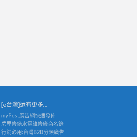
[e台灣]還有更多…
myPost廣告網
快速發佈
房屋修繕
水電維修廠商名錄
行銷必用:台灣B2B
分類廣告