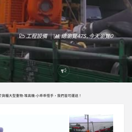
工程設備
總瀏覽475 , 今天瀏覽0
Report
problem
對於貨櫃大型重物-堆高機-小乖乖怪手，我們皆可運送！