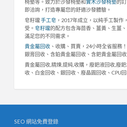
椅墊等。致力於沙發椅墊和
實木沙發椅墊
的訂
即洽詢，打造專屬您的舒適沙發體驗。
皂籽瓏
手工皂
，2017年成立，以純手工製
受。
皂籽瓏
的配方包含海茴香、薑黃、生薑、
滿足您的不同需求。
貴金屬回收
、收購、買賣，24小時全省服務
銀膏回收、含鉑貴金屬回收、含鈀貴金屬回收
貴金屬回收,精煉,提純,收購，廢鈀液回收,廢
收、白金回收、銀回收、廢晶圓回收、CPU回
SEO 網站免費登錄