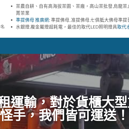
茶農自耕、自有高海拔茶園、茶廠，高山茶批發,烏龍茶,
菁茶業
準提佛母 推廣網
: 準提佛母, 准提佛母,七俱胝大佛母準
排名
水銀燈,複金屬燈超耗電，最佳的取代LED照明燈具
取代
出租運輸，對於貨櫃大型
怪手，我們皆可運送