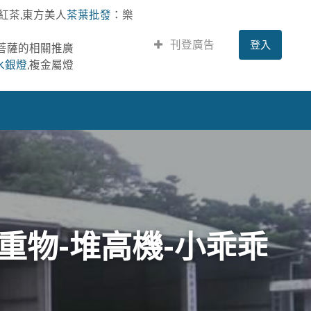
紅茶,東方美人
茶葉批發
：樂
刊登廣告
登入
提菩薩的相關推廣
水銀燈
,複金屬燈
重物-堆高機-小乖乖
！