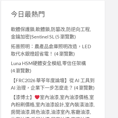
今日最熱門
軟體保護鎖,軟體鎖,防篡改,防逆向工程,
金鑰加密|Sentinel SL
(5 瀏覽數)
拓普照明：農產品倉庫照明改造，LED
取代水銀燈超省電！
(4 瀏覽數)
Luna HSM硬體安全模組,零信任架構
(4 瀏覽數)
【FRC2026 華苓年度論壇】從 AI 工具到
AI 治理，企業下一步怎麼走？
(4 瀏覽數)
【漆博士】
室內油漆,室內油漆價格,室
內粉刷價格,室內油漆設計,室內裝潢油漆,
房間油漆,跳色油漆,油漆室內,客廳油漆,