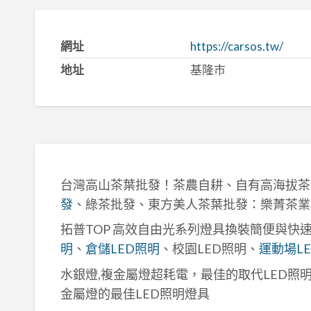
網址
https://carsos.tw/
地址
基隆市
台灣高山茶葉批發！茶農自耕、自有高海拔茶
發
、綠茶批發、東方美人茶葉批發：樂菁茶業
拓普TOP 高效自由光系列燈具換裝簡便與快
明
、
倉儲LED照明
、校園LED照明、
運動場L
水銀燈,複金屬燈超耗電，最佳的取代LED照
金屬燈的最佳LED照明燈具