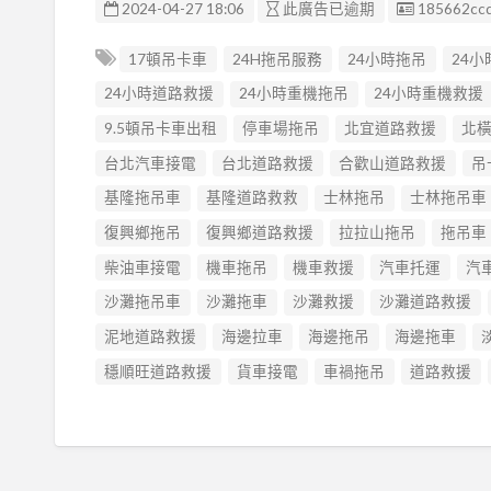
廣告编號
2024-04-27 18:06
此廣告已逾期
185662ccd
17頓吊卡車
24H拖吊服務
24小時拖吊
24
24小時道路救援
24小時重機拖吊
24小時重機救援
9.5頓吊卡車出租
停車場拖吊
北宜道路救援
北
台北汽車接電
台北道路救援
合歡山道路救援
吊
基隆拖吊車
基隆道路救救
士林拖吊
士林拖吊車
復興鄉拖吊
復興鄉道路救援
拉拉山拖吊
拖吊車
柴油車接電
機車拖吊
機車救援
汽車托運
汽
沙灘拖吊車
沙灘拖車
沙灘救援
沙灘道路救援
泥地道路救援
海邊拉車
海邊拖吊
海邊拖車
穩順旺道路救援
貨車接電
車禍拖吊
道路救援