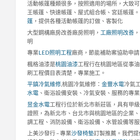
活動帳篷種類很多，按照適用的場所，大致可
王帳篷、快速帳篷、屋式組合帳、宮廷帳篷。
篷
，提供各種活動帳篷的訂做、客製化
大型鋼構廠房改善廠房照明，
工廠照明改善
，
明
專業
LED照明工程
廠商，節能補助案協助申請
楓格油漆是
桃園油漆
工程行在桃園地區從事油
刷工程價目表清楚，專業施工。
平鎮冷氣維修
,桃園冷氣維修：
金豐水電
冷氣
水電
、衛浴設備安裝、冷氣安裝、服務的專業
昱金水電
工程行位於新北市新莊區，具有甲級
證照，為新北市、台北市與桃園地區的企業、
調工程、消防設備、衛浴設備、水管設備等服
上美沙發行 – 專業
沙發椅墊
訂製推薦。我們提