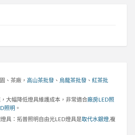
園、茶廠，
高山茶批發
、
烏龍茶批發
、
紅茶批
速，大幅降低燈具維護成本，非常適合
廠房LED照
ED照明
。
明燈具：拓普照明自由光LED燈具是
取代水銀燈
,複