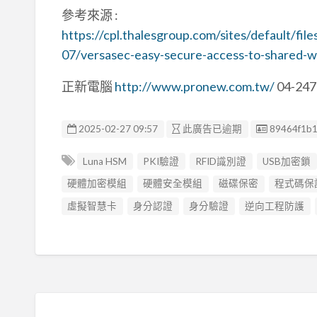
參考來源 :
https://cpl.thalesgroup.com/sites/default/fil
07/versasec-easy-secure-access-to-shared-w
正新電腦
http://www.pronew.com.tw/
04-247
廣告编號
2025-02-27 09:57
此廣告已逾期
89464f1b
Luna HSM
PKI驗證
RFID識別證
USB加密鎖
硬體加密模組
硬體安全模組
磁碟保密
程式碼保
虛擬智慧卡
身分認證
身分驗證
逆向工程防護