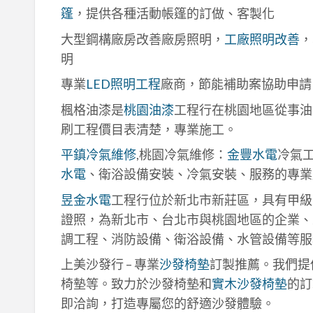
篷
，提供各種活動帳篷的訂做、客製化
大型鋼構廠房改善廠房照明，
工廠照明改善
，
明
專業
LED照明工程
廠商，節能補助案協助申請
楓格油漆是
桃園油漆
工程行在桃園地區從事油
刷工程價目表清楚，專業施工。
平鎮冷氣維修
,桃園冷氣維修：
金豐水電
冷氣
水電
、衛浴設備安裝、冷氣安裝、服務的專業
昱金水電
工程行位於新北市新莊區，具有甲級
證照，為新北市、台北市與桃園地區的企業、
調工程、消防設備、衛浴設備、水管設備等服
上美沙發行 – 專業
沙發椅墊
訂製推薦。我們提
椅墊等。致力於沙發椅墊和
實木沙發椅墊
的訂
即洽詢，打造專屬您的舒適沙發體驗。