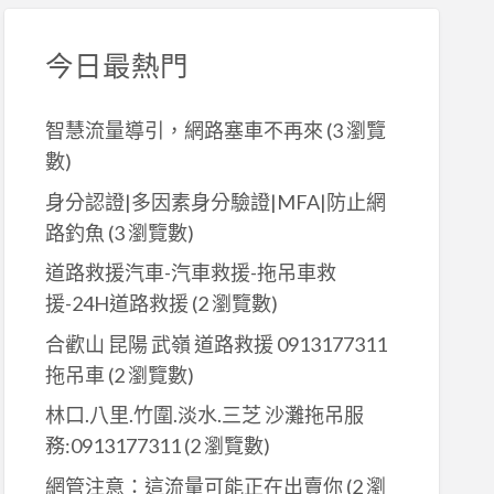
今日最熱門
智慧流量導引，網路塞車不再來
(3 瀏覽
數)
身分認證|多因素身分驗證|MFA|防止網
路釣魚
(3 瀏覽數)
道路救援汽車-汽車救援-拖吊車救
援-24H道路救援
(2 瀏覽數)
合歡山 昆陽 武嶺 道路救援 0913177311
拖吊車
(2 瀏覽數)
林口.八里.竹圍.淡水.三芝 沙灘拖吊服
務:0913177311
(2 瀏覽數)
網管注意：這流量可能正在出賣你
(2 瀏