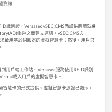
過資訊。
別證，Versasec vSEC:CMS憑證供應商就會
ctory(AD)帳戶之間建立連結。vSEC:CMS與
V)伺服器聯繫，請求啟用基於伺服器的虛擬智慧卡；然後，用戶只
。
到用戶端工作站。Versasec服務使用RFID識別
 Virtual載入用戶的虛擬智慧卡。
螢幕上以虛擬智慧卡的形式提供。虛擬智慧卡憑證已顯示，
。