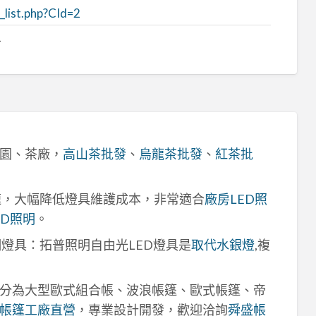
list.php?CId=2
1
園、茶廠，
高山茶批發
、
烏龍茶批發
、
紅茶批
速，大幅降低燈具維護成本，非常適合
廠房LED照
ED照明
。
明燈具：拓普照明自由光LED燈具是
取代水銀燈
,複
分為大型歐式組合帳、波浪帳篷、歐式帳篷、帝
帳篷工廠直營
，專業設計開發，歡迎洽詢
舜盛帳