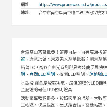
網址
https://www.pronew.com.tw/products_
地址
台中市南屯區南屯路二段290號7樓之
台灣高山茶葉批發！茶農自耕、自有高海拔茶
發
、綠茶批發、東方美人茶葉批發：樂菁茶業
拓普TOP 高效自由光系列燈具換裝簡便與快
明
、
倉儲LED照明
、校園LED照明、
運動場L
水銀燈,複金屬燈超耗電，最佳的取代LED照
金屬燈的最佳LED照明燈具
活動帳篷種類很多，按照適用的場所，大致可
王帳篷、快速帳篷、屋式組合帳、宮廷帳篷。