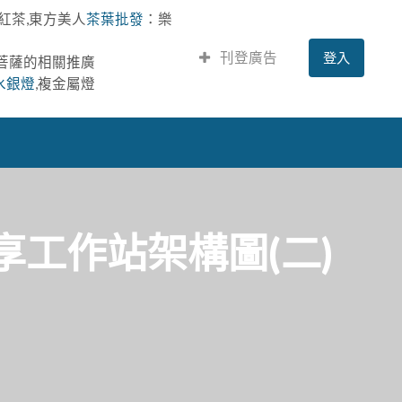
紅茶,東方美人
茶葉批發
：樂
刊登廣告
登入
提菩薩的相關推廣
水銀燈
,複金屬燈
享工作站架構圖(二)