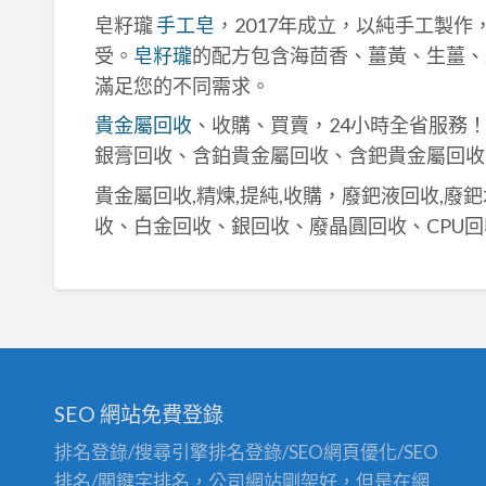
皂籽瓏
手工皂
，2017年成立，以純手工製
受。
皂籽瓏
的配方包含海茴香、薑黃、生薑、
滿足您的不同需求。
貴金屬回收
、收購、買賣，24小時全省服務
銀膏回收、含鉑貴金屬回收、含鈀貴金屬回收
貴金屬回收,精煉,提純,收購，廢鈀液回收,廢
收、白金回收、銀回收、廢晶圓回收、CPU回
SEO 網站免費登錄
排名登錄/搜尋引擎排名登錄/SEO網頁優化/SEO
排名/關鍵字排名，公司網站剛架好，但是在網