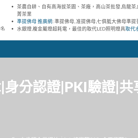
茶農自耕、自有高海拔茶園、茶廠，高山茶批發,烏龍茶,
菁茶業
準提佛母 推廣網
: 準提佛母, 准提佛母,七俱胝大佛母準
排名
水銀燈,複金屬燈超耗電，最佳的取代LED照明燈具
取代
|身分認證|PKI驗證|共