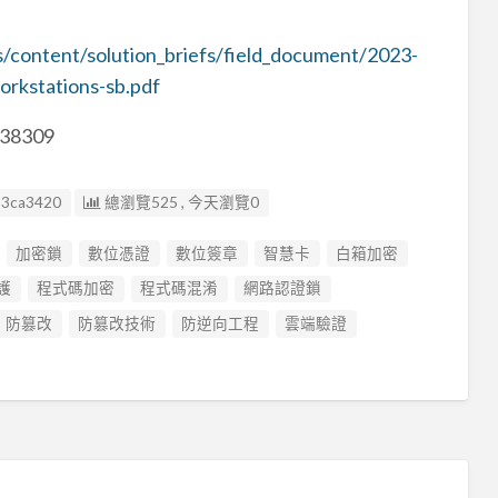
es/content/solution_briefs/field_document/2023-
orkstations-sb.pdf
38309
13ca3420
總瀏覽525 , 今天瀏覽0
加密鎖
數位憑證
數位簽章
智慧卡
白箱加密
護
程式碼加密
程式碼混淆
網路認證鎖
防篡改
防篡改技術
防逆向工程
雲端驗證