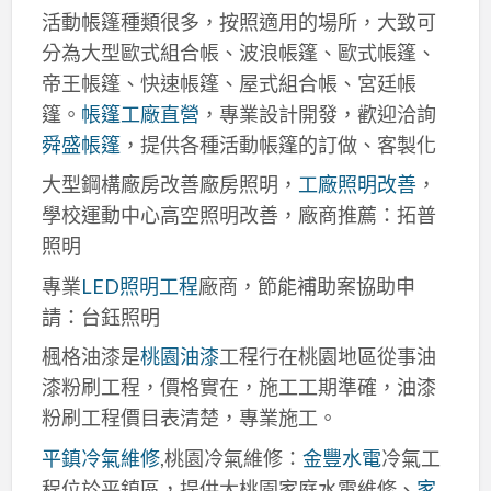
活動帳篷種類很多，按照適用的場所，大致可
分為大型歐式組合帳、波浪帳篷、歐式帳篷、
帝王帳篷、快速帳篷、屋式組合帳、宮廷帳
篷。
帳篷工廠直營
，專業設計開發，歡迎洽詢
舜盛帳篷
，提供各種活動帳篷的訂做、客製化
大型鋼構廠房改善廠房照明，
工廠照明改善
，
學校運動中心高空照明改善，廠商推薦：拓普
照明
專業
LED照明工程
廠商，節能補助案協助申
請：台鈺照明
楓格油漆是
桃園油漆
工程行在桃園地區從事油
漆粉刷工程，價格實在，施工工期準確，油漆
粉刷工程價目表清楚，專業施工。
平鎮冷氣維修
,桃園冷氣維修：
金豐水電
冷氣工
程位於平鎮區，提供大桃園家庭水電維修、
家