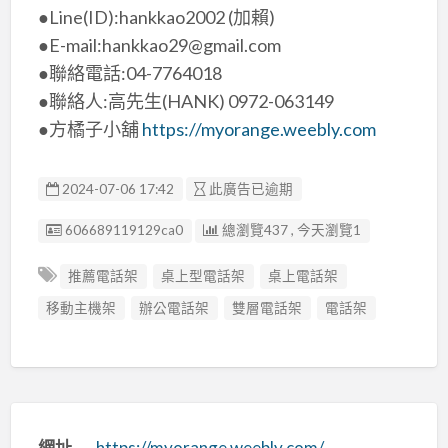
●Line(ID):hankkao2002 (加賴)
●E-mail:hankkao29@gmail.com
●聯絡電話:04-7764018
●聯絡人:高先生(HANK) 0972-063149
●方橘子小舖
https://myorange.weebly.com
2024-07-06 17:42
此廣告已逾期
廣告编號
606689119129ca0
總瀏覽437 , 今天瀏覽1
推薦電話架
桌上型電話架
桌上電話架
移動主機架
辦公電話架
雙層電話架
電話架
網址
https://myorange.weebly.com/