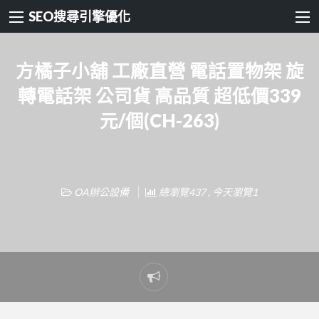
SEO搜尋引擎優化
方橘子小舖 工廠直營 電話置物架 旋
轉電話架 公司貨 高品質 超低價339
元/個(CH-263)
OA辦公設備
總瀏覽437 , 今天瀏覽1
Report
problem