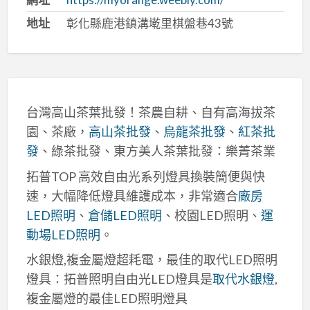
地址
彰化縣鹿港鎮溝墘里棋盤巷43號
台灣高山茶葉批發！茶農自耕、自有高海拔茶
園、茶廠，
高山茶批發
、
烏龍茶批發
、
紅茶批
發
、綠茶批發、東方美人茶葉批發：樂菁茶業
拓普TOP 高效自由光系列燈具換裝簡便與快
速，大幅降低燈具維護成本，非常適合
廠房
LED照明
、
倉儲LED照明
、校園LED照明、
運
動場LED照明
。
水銀燈,複金屬燈超耗電，最佳的取代LED照明
燈具：拓普照明自由光LED燈具是
取代水銀燈
,
複金屬燈的最佳LED照明燈具