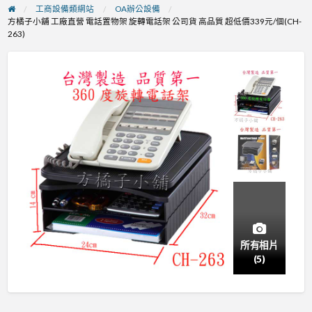
工商設備類網站
OA辦公設備
方橘子小舖 工廠直營 電話置物架 旋轉電話架 公司貨 高品質 超低價339元/個(CH-
263)
所有相片
(5)