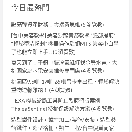
今日最熱門
點亮輕資產財務！雲端新思維
(5 瀏覽數)
[台中美容教學] 美容沙龍實務教學 “臉部撥筋”
“輕鬆學清粉刺” 機器操作駐顏MTS 美容小白學
了也能立即上手!!
(5 瀏覽數)
夏天到了！平鎮中壢冷氣維修找金豐水電，大
桃園家庭水電安裝維修專門店
(4 瀏覽數)
桃園區9.5噸-17噸-26 噸吊卡車出租，輕鬆解決
重物運輸難題！
(4 瀏覽數)
TEXA 機械診斷工具防止軟體盜版案例｜
Thales Sentinel 授權保護解決方案
(4 瀏覽數)
造型鐵件設計，鐵件加工/製作/安裝，造型藝
術鐵件，造型格柵，翔生工程/台中優質商家