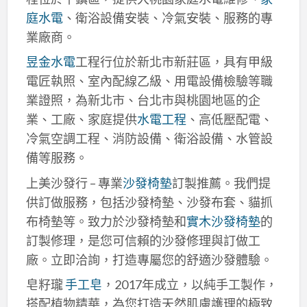
庭水電
、衛浴設備安裝、冷氣安裝、服務的專
業廠商。
昱金水電
工程行位於新北市新莊區，具有甲級
電匠執照、室內配線乙級、用電設備檢驗等職
業證照，為新北市、台北市與桃園地區的企
業、工廠、家庭提供
水電工程
、高低壓配電、
冷氣空調工程、消防設備、衛浴設備、水管設
備等服務。
上美沙發行 – 專業
沙發椅墊
訂製推薦。我們提
供訂做服務，包括沙發椅墊、沙發布套、貓抓
布椅墊等。致力於沙發椅墊和
實木沙發椅墊
的
訂製修理，是您可信賴的沙發修理與訂做工
廠。立即洽詢，打造專屬您的舒適沙發體驗。
皂籽瓏
手工皂
，2017年成立，以純手工製作，
搭配植物精華，為您打造天然肌膚護理的極致