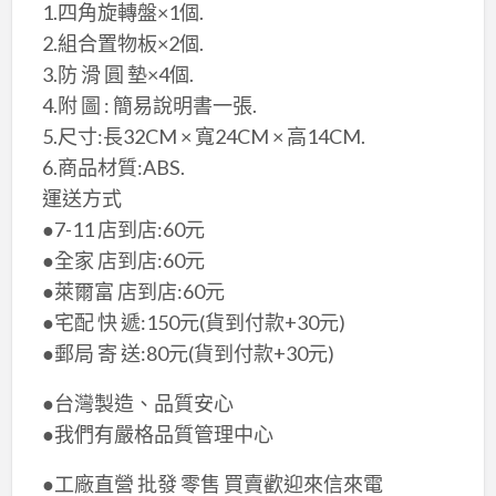
1.四角旋轉盤×​1個.
2.組合置物板×​2個.
3.防 滑 圓 墊×​4個.
4.附 圖 : 簡易說明書一張.
5.尺寸:長32CM × 寬​24CM × 高​14CM.
6.商品材質:ABS.
運送方式
●7-11 店到店:60元
●全家 店到店:60元
●萊爾富 店到店:60元
●宅配 快 遞:150元(貨到付款+30元)
●郵局 寄 送:80元(貨到付款+30元)
●台灣製造、品質安心
●我們有嚴格品質管理中心
●工廠直營 批發 零售 買賣歡迎來信來電