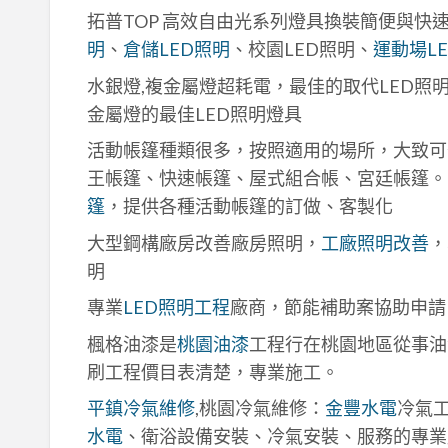
拓普TOP 高效自由光系列燈具換裝簡便與快
明
、
倉儲LED照明
、校園LED照明、
運動場L
水銀燈,複金屬燈超耗電，最佳的取代LED照
金屬燈的最佳LED照明燈具
活動帳篷種類很多，按照適用的場所，大致可
王帳篷、快速帳篷、屋式組合帳、宮廷帳篷。
篷
，提供各種活動帳篷的訂做、客製化
大型鋼構廠房改善廠房照明，
工廠照明改善
，
明
專業
LED照明工程
廠商，節能補助案協助申請
楓格油漆是
桃園油漆
工程行在桃園地區從事油
刷工程價目表清楚，專業施工。
平鎮冷氣維修
,桃園冷氣維修：
金豐水電
冷氣
水電
、衛浴設備安裝、冷氣安裝、服務的專業