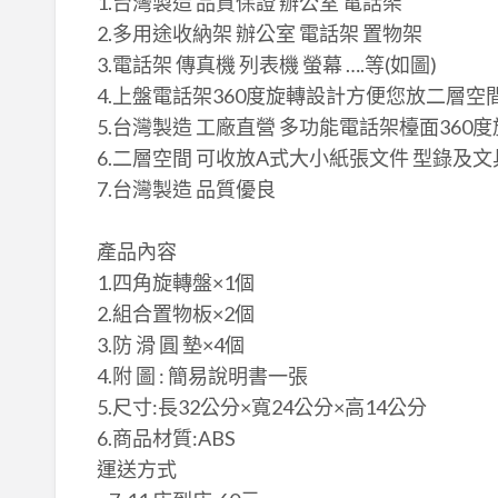
1.台灣製造 ​品質保證 辦公室 電話架
2.多用途收納架 辦公室 電話架 置物架
3.電話架 傳真機 列表機 螢幕 ….等(如圖)
4.上盤電話架360度旋轉設計方便您放二層
5.台灣製造 工廠直營 多功能電話架檯面360
6.二層空間 可收放A式大小紙張文件 型錄及文
​7.台灣製造 品質優良
​產品內容
1.四角旋轉盤×​1個
2.組合置物板×​2個
3.防 滑 圓 墊×​4個
4.附 圖 : 簡易說明書一張
5.尺寸:長32公分×寬​24公分×高​14公分
6.商品材質:ABS
運送方式