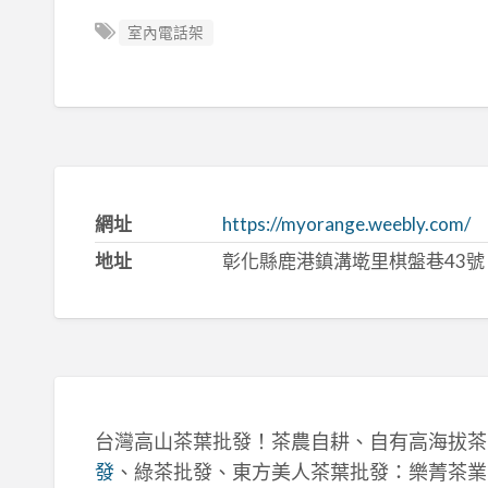
室內電話架
網址
https://myorange.weebly.com/
地址
彰化縣鹿港鎮溝墘里棋盤巷43號
台灣高山茶葉批發！茶農自耕、自有高海拔茶
發
、綠茶批發、東方美人茶葉批發：樂菁茶業