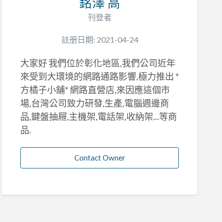
銘澤 高
刊登者
註册日期: 2021-04-24
大家好 我們位於彰化地區,我們公司近年
來受到大環境的網路通路影響,極力推出 *
方橘子小舖* 網路直營店,來因應這個市
場,台灣公司致力研發,生產,電腦週邊商
品,鍵盤抽屜,主機架,電話架,收納架...等商
品.
Contact Owner