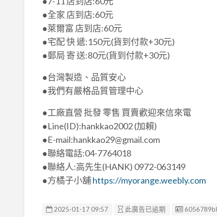
●7-11 店到店:60元
●全家 店到店:60元
●萊爾富 店到店:60元
●宅配 快 遞:150元(貨到付款+30元)
●郵局 寄 送:80元(貨到付款+30元)
●台灣製造、品質安心
●我們有嚴格品質管理中心
●工廠直營 批發 零售 買賣歡迎來信來電
●Line(ID):hankkao2002 (加賴)
●E-mail:hankkao29@gmail.com
●聯絡電話:04-7764018
●聯絡人:高先生(HANK) 0972-063149
●方橘子小舖
https://myorange.weebly.com
廣告编號
2025-01-17 09:57
此廣告已逾期
6056789b