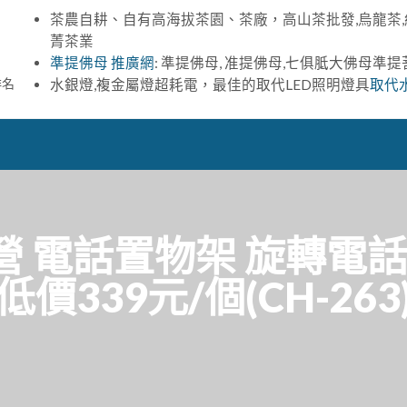
茶農自耕、自有高海拔茶園、茶廠，高山茶批發,烏龍茶,
菁茶業
準提佛母 推廣網
: 準提佛母, 准提佛母,七俱胝大佛母準
排名
水銀燈,複金屬燈超耗電，最佳的取代LED照明燈具
取代
 電話置物架 旋轉電話
低價339元/個(CH-263