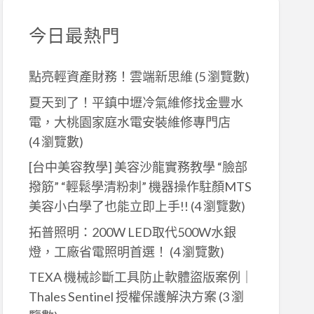
今日最熱門
點亮輕資產財務！雲端新思維
(5 瀏覽數)
夏天到了！平鎮中壢冷氣維修找金豐水
電，大桃園家庭水電安裝維修專門店
(4 瀏覽數)
[台中美容教學] 美容沙龍實務教學 “臉部
撥筋” “輕鬆學清粉刺” 機器操作駐顏MTS
美容小白學了也能立即上手!!
(4 瀏覽數)
拓普照明：200W LED取代500W水銀
燈，工廠省電照明首選！
(4 瀏覽數)
TEXA 機械診斷工具防止軟體盜版案例｜
Thales Sentinel 授權保護解決方案
(3 瀏