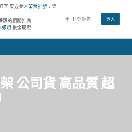
紅茶,東方美人
茶葉批發
：樂
刊登廣告
登入
提菩薩的相關推廣
水銀燈
,複金屬燈
架 公司貨 高品質 超
)