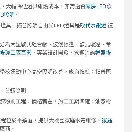
速，大幅降低燈具維護成本，非常適合
廠房LED照
ED照明
。
明燈具：拓普照明自由光LED燈具是
取代水銀燈
,複
分為大型歐式組合帳、波浪帳篷、歐式帳篷、帝
帳篷工廠直營
，專業設計開發，歡迎洽詢
舜盛帳
學校運動中心高空照明改善，廠商推薦：拓普照
：台鈺照明
漆粉刷工程，價格實在，施工工期準確，油漆粉
工程位於平鎮區，提供大桃園家庭水電維修、
家庭
廠商。