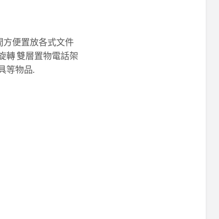
空間方便置放各式文件
度旋轉 雙層置物電話架
具等物品.