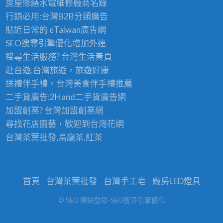
房屋修繕
水電維修廠商名錄
行銷必用:台灣B2B
分類廣告
貼近日常的
eTaiwan廣告網
SEO搜尋引擎優化
增加外連
搜尋生活服務? 台灣
生活黃頁
赴台遊,台灣旅遊
，旅遊好康
送禮伴手禮，台灣美食
伴手禮
推薦
二手貨廣告:2Hand
二手貨
廣告網
加盟創業? 台灣
加盟創業
網
尋找花店園藝，歡迎到
台灣花網
台灣茶葉批發
,烏龍茶,紅茶
首頁
台灣茶葉批發
台灣手工皂
廠房LED燈具
© SEO 網站登錄-SEO搜尋引擎優化