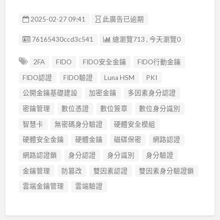
2025-02-27 09:41
此廣告已逾期
廣告编號
76165430ccd3c541
總瀏覽713 , 今天瀏覽0
2FA
FIDO
FIDO安全金鑰
FIDO行動金鑰
FIDO認證
FIDO驗證
Luna HSM
PKI
公開金鑰基礎建設
加密金鑰
多因素身分認證
密鑰管理
數位憑證
數位簽章
數位身分識別
智慧卡
無密碼身分驗證
硬體安全模組
硬體安全金鑰
硬體金鑰
磁碟保密
網路認證
網路認證鎖
身分認證
身分識別
身分驗證
金鑰管理
防篡改
雙因素認證
雙因素身分驗證鎖
雲端金鑰管理
雲端驗證