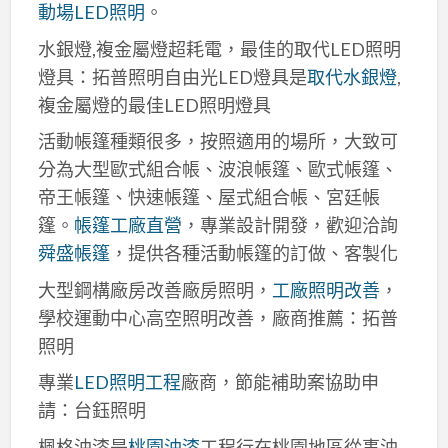
動場LED照明
。
水銀燈,複金屬燈超耗電，最佳的取代LED照明
燈具：拓普照明自由光LED燈具是
取代水銀燈
,
複金屬燈的最佳LED照明燈具
活動帳篷種類很多，按照適用的場所，大致可
分為大型歐式組合帳、波浪帳篷、歐式帳篷、
帝王帳篷、快速帳篷、屋式組合帳、宮廷帳
篷。
帳篷工廠直營
，專業設計開發，歡迎洽詢
舜盛帳篷
，提供各種活動帳篷的訂做、客製化
大型鋼構廠房改善廠房照明，
工廠照明改善
，
學校運動中心高空照明改善，廠商推薦：拓普
照明
專業
LED照明工程
廠商，節能補助案協助申
請：台鈺照明
楓格油漆是
桃園油漆
工程行在桃園地區從事油