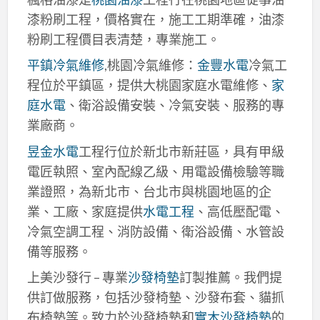
漆粉刷工程，價格實在，施工工期準確，油漆
粉刷工程價目表清楚，專業施工。
平鎮冷氣維修
,桃園冷氣維修：
金豐水電
冷氣工
程位於平鎮區，提供大桃園家庭水電維修、
家
庭水電
、衛浴設備安裝、冷氣安裝、服務的專
業廠商。
昱金水電
工程行位於新北市新莊區，具有甲級
電匠執照、室內配線乙級、用電設備檢驗等職
業證照，為新北市、台北市與桃園地區的企
業、工廠、家庭提供
水電工程
、高低壓配電、
冷氣空調工程、消防設備、衛浴設備、水管設
備等服務。
上美沙發行 – 專業
沙發椅墊
訂製推薦。我們提
供訂做服務，包括沙發椅墊、沙發布套、貓抓
布椅墊等。致力於沙發椅墊和
實木沙發椅墊
的