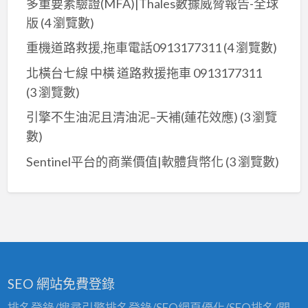
多重要素驗證(MFA)|Thales數據威脅報告-全球
版
(4 瀏覽數)
重機道路救援,拖車電話0913177311
(4 瀏覽數)
北橫台七線 中橫 道路救援拖車 0913177311
(3 瀏覽數)
引擎不生油泥且清油泥–天補(蓮花效應)
(3 瀏覽
數)
Sentinel平台的商業價值|軟體貨幣化
(3 瀏覽數)
SEO 網站免費登錄
排名登錄/搜尋引擎排名登錄/SEO網頁優化/SEO排名/關