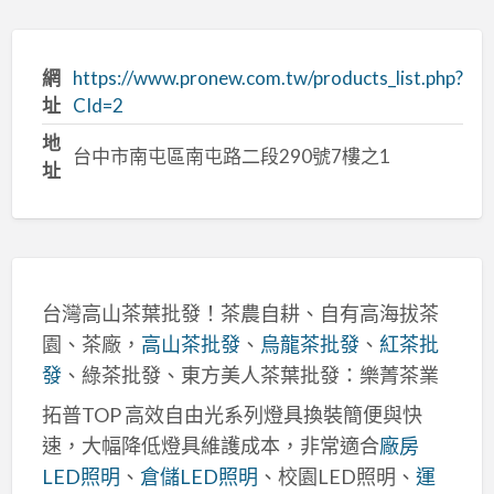
網
https://www.pronew.com.tw/products_list.php?
址
CId=2
地
台中市南屯區南屯路二段290號7樓之1
址
台灣高山茶葉批發！茶農自耕、自有高海拔茶
園、茶廠，
高山茶批發
、
烏龍茶批發
、
紅茶批
發
、綠茶批發、東方美人茶葉批發：樂菁茶業
拓普TOP 高效自由光系列燈具換裝簡便與快
速，大幅降低燈具維護成本，非常適合
廠房
LED照明
、
倉儲LED照明
、校園LED照明、
運