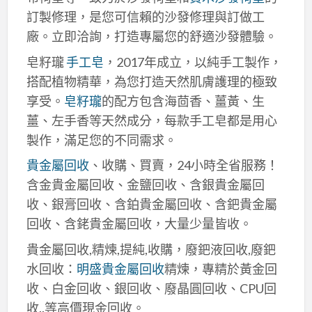
訂製修理，是您可信賴的沙發修理與訂做工
廠。立即洽詢，打造專屬您的舒適沙發體驗。
皂籽瓏
手工皂
，2017年成立，以純手工製作，
搭配植物精華，為您打造天然肌膚護理的極致
享受。
皂籽瓏
的配方包含海茴香、薑黃、生
薑、左手香等天然成分，每款手工皂都是用心
製作，滿足您的不同需求。
貴金屬回收
、收購、買賣，24小時全省服務！
含金貴金屬回收、金鹽回收、含銀貴金屬回
收、銀膏回收、含鉑貴金屬回收、含鈀貴金屬
回收、含銠貴金屬回收，大量少量皆收。
貴金屬回收,精煉,提純,收購，廢鈀液回收,廢鈀
水回收：
明盛貴金屬回收
精煉，專精於黃金回
收、白金回收、銀回收、廢晶圓回收、CPU回
收..等高價現金回收。