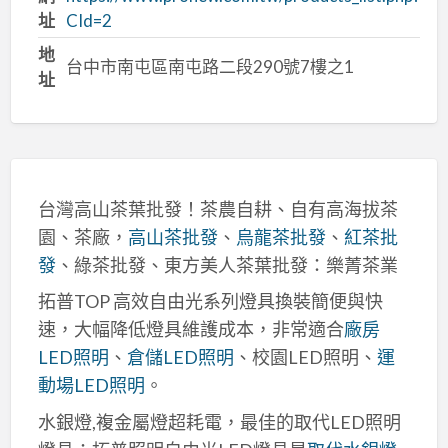
址
CId=2
地
台中市南屯區南屯路二段290號7樓之1
址
台灣高山茶葉批發！茶農自耕、自有高海拔茶
園、茶廠，
高山茶批發
、
烏龍茶批發
、
紅茶批
發
、綠茶批發、東方美人茶葉批發：樂菁茶業
拓普TOP 高效自由光系列燈具換裝簡便與快
速，大幅降低燈具維護成本，非常適合
廠房
LED照明
、
倉儲LED照明
、校園LED照明、
運
動場LED照明
。
水銀燈,複金屬燈超耗電，最佳的取代LED照明