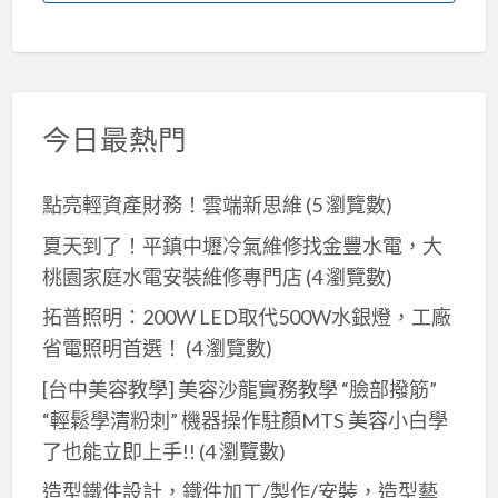
今日最熱門
點亮輕資產財務！雲端新思維
(5 瀏覽數)
夏天到了！平鎮中壢冷氣維修找金豐水電，大
桃園家庭水電安裝維修專門店
(4 瀏覽數)
拓普照明：200W LED取代500W水銀燈，工廠
省電照明首選！
(4 瀏覽數)
[台中美容教學] 美容沙龍實務教學 “臉部撥筋”
“輕鬆學清粉刺” 機器操作駐顏MTS 美容小白學
了也能立即上手!!
(4 瀏覽數)
造型鐵件設計，鐵件加工/製作/安裝，造型藝