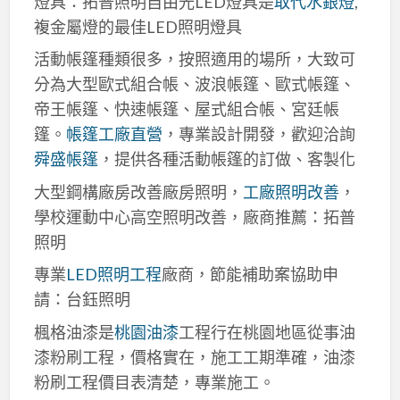
燈具：拓普照明自由光LED燈具是
取代水銀燈
,
複金屬燈的最佳LED照明燈具
活動帳篷種類很多，按照適用的場所，大致可
分為大型歐式組合帳、波浪帳篷、歐式帳篷、
帝王帳篷、快速帳篷、屋式組合帳、宮廷帳
篷。
帳篷工廠直營
，專業設計開發，歡迎洽詢
舜盛帳篷
，提供各種活動帳篷的訂做、客製化
大型鋼構廠房改善廠房照明，
工廠照明改善
，
學校運動中心高空照明改善，廠商推薦：拓普
照明
專業
LED照明工程
廠商，節能補助案協助申
請：台鈺照明
楓格油漆是
桃園油漆
工程行在桃園地區從事油
漆粉刷工程，價格實在，施工工期準確，油漆
粉刷工程價目表清楚，專業施工。