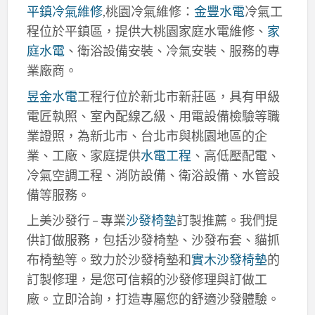
平鎮冷氣維修
,桃園冷氣維修：
金豐水電
冷氣工
程位於平鎮區，提供大桃園家庭水電維修、
家
庭水電
、衛浴設備安裝、冷氣安裝、服務的專
業廠商。
昱金水電
工程行位於新北市新莊區，具有甲級
電匠執照、室內配線乙級、用電設備檢驗等職
業證照，為新北市、台北市與桃園地區的企
業、工廠、家庭提供
水電工程
、高低壓配電、
冷氣空調工程、消防設備、衛浴設備、水管設
備等服務。
上美沙發行 – 專業
沙發椅墊
訂製推薦。我們提
供訂做服務，包括沙發椅墊、沙發布套、貓抓
布椅墊等。致力於沙發椅墊和
實木沙發椅墊
的
訂製修理，是您可信賴的沙發修理與訂做工
廠。立即洽詢，打造專屬您的舒適沙發體驗。