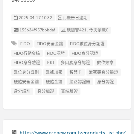
2025-04-17 10:32
此廣告已逾期
廣告编號
155634f957b6bdaf
總瀏覽421 , 今天瀏覽0
FIDO
FIDO安全金鑰
FIDO數位身分認證
FIDO行動金鑰
FIDO認證
FIDO身分認證
FIDO身分驗證
PKI
多因素身分認證
數位簽章
數位身分識別
數據加密
智慧卡
無密碼身分驗證
硬體安全金鑰
硬體金鑰
網路認證鎖
身分認證
身分識別
身分驗證
雲端驗證
網
https://www.pronew.com.tw/products_list.php?