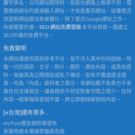
鍵字排名，公司網站剛架好，但是在網路上搜尋不到，還
要透過網址列直接輸入網址，才有能看到網站，這種情況
就是新網站還沒有被優化，除了提交Google網址之外，
你還需要外連，
SEO 網站免費登錄
本平台就是一個建立
SEO外連的免費平台。
免責聲明
本網站僅提供資訊參考平台，並不涉入其中任何諮詢。所
載一切的資訊、文字、照片、圖形、廣告內容、或其他資
料，無論其為公開張貼或私下傳送，若有不實或違法情
事，均為『內容』提供者之責任，本網站概不負責也不承
擔任何法律責任，僅係提供不特定對象刊登之媒介。任何
內容一經舉報與發現不當，將立即刪除帳號與內容。
[e台灣]還有更多…
myPost廣告網
快速發佈
房屋修繕
水電維修廠商名錄