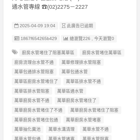
通水管專線 ☎(02)2275－2227
2025-04-09 19:04
此廣告已逾期
廣告编號
1867f654265b429
總瀏覽226 , 今天瀏覽0
廚房水管堵住了阻塞萬華區
廚房水管堵住萬華區
廚房流理台水管不通
萬華修理排水管阻塞
萬華包通排水管阻塞
萬華包通水管
萬華區廚房水管堵住了
萬華區排水管不通
萬華區排水管阻塞
萬華區通水管
萬華廚房水管不通
萬華廚房水管堵住了
萬華廚房水管堵住了不通
萬華廚房水管堵住了阻塞
萬華廚房水管堵住包通
萬華廚房水管堵塞
萬華抽化糞池
萬華水溝清理
萬華水管不通
萬華水管包通
萬華水管堵塞
萬華水管阻塞