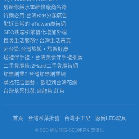
房屋修繕
水電維修廠商名錄
行銷必用:台灣B2B
分類廣告
貼近日常的
eTaiwan廣告網
SEO搜尋引擎優化
增加外連
搜尋生活服務? 台灣
生活黃頁
赴台遊,台灣旅遊
，旅遊好康
送禮伴手禮，台灣美食
伴手禮
推薦
二手貨廣告:2Hand
二手貨
廣告網
加盟創業? 台灣
加盟創業
網
尋找花店園藝，歡迎到
台灣花網
台灣茶葉批發
,烏龍茶,紅茶
首頁
台灣茶葉批發
台灣手工皂
廠房LED燈具
© SEO 網站登錄-SEO搜尋引擎優化