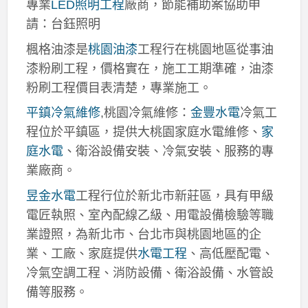
專業
LED照明工程
廠商，節能補助案協助申
請：台鈺照明
楓格油漆是
桃園油漆
工程行在桃園地區從事油
漆粉刷工程，價格實在，施工工期準確，油漆
粉刷工程價目表清楚，專業施工。
平鎮冷氣維修
,桃園冷氣維修：
金豐水電
冷氣工
程位於平鎮區，提供大桃園家庭水電維修、
家
庭水電
、衛浴設備安裝、冷氣安裝、服務的專
業廠商。
昱金水電
工程行位於新北市新莊區，具有甲級
電匠執照、室內配線乙級、用電設備檢驗等職
業證照，為新北市、台北市與桃園地區的企
業、工廠、家庭提供
水電工程
、高低壓配電、
冷氣空調工程、消防設備、衛浴設備、水管設
備等服務。