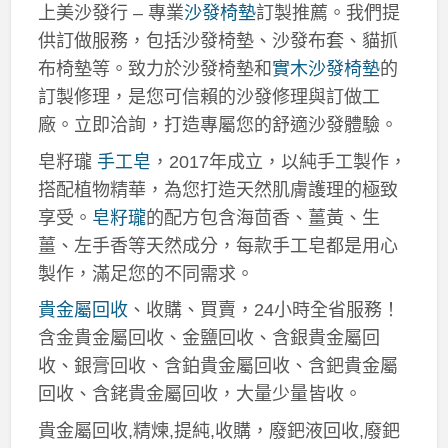
上美沙發行 – 專業
沙發椅墊
訂製推薦。我們提
供訂做服務，包括沙發椅墊、沙發布套、貓抓
布椅墊等。致力於沙發椅墊和
實木沙發椅墊
的
訂製修理，是您可信賴的沙發修理與訂做工
廠。立即洽詢，打造專屬您的舒適沙發體驗。
皂籽瓏
手工皂
，2017年成立，以純手工製作，
搭配植物精華，為您打造天然肌膚護理的極致
享受。
皂籽瓏
的配方包含海茴香、薑黃、生
薑、左手香等天然成分，每款手工皂都是用心
製作，滿足您的不同需求。
貴金屬回收
、收購、買賣，24小時全省服務！
含金貴金屬回收、金鹽回收、含銀貴金屬回
收、銀膏回收、含鉑貴金屬回收、含鈀貴金屬
回收、含銠貴金屬回收，大量少量皆收。
貴金屬回收,精煉,提純,收購，廢鈀液回收,廢鈀