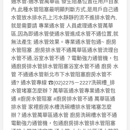
通水管-通水管萬華區 發生阻塞位置在用戶自家
內,此種水管阻塞最明顯判斷方式,是用戶自己通
水管放水排水孔上污水靜靜的流不進排水管內,
就是需要請 專業通水管 人員處理通水管萬華
區,因為即通水管使通水管進成水管不通位置,就
無法產生 通水管效果。專業通水管包通~ 廚房
水管阻塞 ,廚房排水管不通萬華區通水管流理台
水管不通,浴室水管不通 ？電動強力通管機，包
通廚房排水管排水管阻塞浴室水管不通 廚房 水
管 不通通水管新北市下水管阻塞廚房水管不
通? 通水管專線 ☎(02)2275－2227洗碗槽_排
水管堵塞怎麼辦？萬華區通水管專業通水管包
通 #廚房水管阻塞 #廚房排水管不通 萬華區通
排水管 家裡廚房水槽洗碗槽排水管堵塞怎麼
辦？通水管萬華區通水管 廚房洗碗槽水管不通
電動強力通管機，包通廚房排水管排水管阻塞