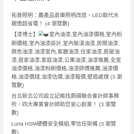
拓普照明：農產品倉庫照明改造，LED取代水
銀燈超省電！
(4 瀏覽數)
【漆博士】
室內油漆,室內油漆價格,室內粉
刷價格,室內油漆設計,室內裝潢油漆,房間油漆,
跳色油漆,油漆室內,客廳油漆,住家油漆,房屋油
漆,居家油漆,家庭油漆,公寓油漆,油漆推薦,全室
油漆價格,油漆粉刷價格,油漆師傅推薦,油漆價
格,油漆價錢,油漆估價,油漆報價,壁癌處理
(3 瀏
覽數)
台北新北公司設立記帳找鼎碩聯合會計師事務
所，四大專業會計師助您安心創業！
(3 瀏覽
數)
Luna HSM硬體安全模組,零信任架構
(3 瀏覽
數)