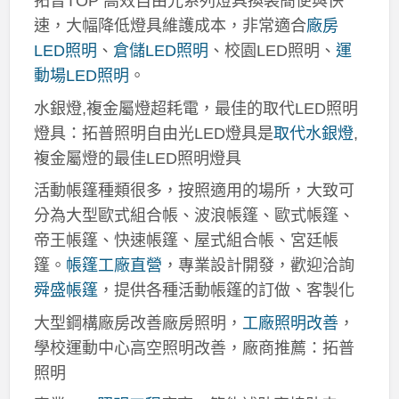
拓普TOP 高效自由光系列燈具換裝簡便與快
速，大幅降低燈具維護成本，非常適合
廠房
LED照明
、
倉儲LED照明
、校園LED照明、
運
動場LED照明
。
水銀燈,複金屬燈超耗電，最佳的取代LED照明
燈具：拓普照明自由光LED燈具是
取代水銀燈
,
複金屬燈的最佳LED照明燈具
活動帳篷種類很多，按照適用的場所，大致可
分為大型歐式組合帳、波浪帳篷、歐式帳篷、
帝王帳篷、快速帳篷、屋式組合帳、宮廷帳
篷。
帳篷工廠直營
，專業設計開發，歡迎洽詢
舜盛帳篷
，提供各種活動帳篷的訂做、客製化
大型鋼構廠房改善廠房照明，
工廠照明改善
，
學校運動中心高空照明改善，廠商推薦：拓普
照明