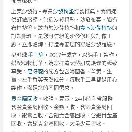
備等服務。
上美沙發行 – 專業
沙發椅墊
訂製推薦。我們提
供訂做服務，包括沙發椅墊、沙發布套、貓抓
布椅墊等。致力於沙發椅墊和
實木沙發椅墊
的
訂製修理，是您可信賴的沙發修理與訂做工
廠。立即洽詢，打造專屬您的舒適沙發體驗。
皂籽瓏
手工皂
，2017年成立，以純手工製作，
搭配植物精華，為您打造天然肌膚護理的極致
享受。
皂籽瓏
的配方包含海茴香、薑黃、生
薑、左手香等天然成分，每款手工皂都是用心
製作，滿足您的不同需求。
貴金屬回收
、收購、買賣，24小時全省服務！
含金貴金屬回收、金鹽回收、含銀貴金屬回
收、銀膏回收、含鉑貴金屬回收、含鈀貴金屬
回收、含銠貴金屬回收，大量少量皆收。