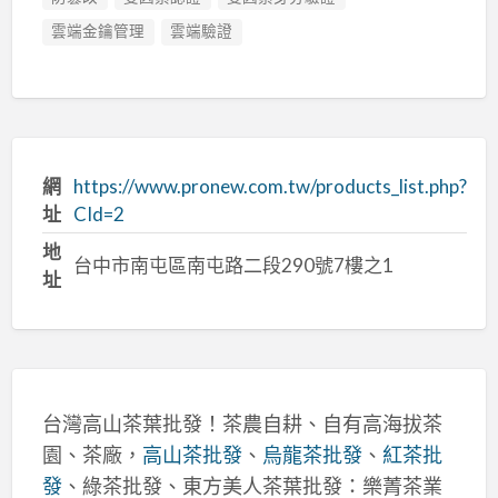
雲端金鑰管理
雲端驗證
網
https://www.pronew.com.tw/products_list.php?
址
CId=2
地
台中市南屯區南屯路二段290號7樓之1
址
台灣高山茶葉批發！茶農自耕、自有高海拔茶
園、茶廠，
高山茶批發
、
烏龍茶批發
、
紅茶批
發
、綠茶批發、東方美人茶葉批發：樂菁茶業