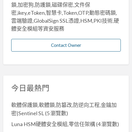
鎖,加密狗,防護鎖,磁碟保密,文件保
密,ikey,eToken,智慧卡,Token,OTP,動態密碼鎖,
雲端驗證,GlobalSign SSL憑證,HSM,PKI技術,硬
體安全模組等資安服務
Contact Owner
今日最熱門
軟體保護鎖,軟體鎖,防篡改,防逆向工程,金鑰加
密|Sentinel SL
(5 瀏覽數)
Luna HSM硬體安全模組,零信任架構
(4 瀏覽數)