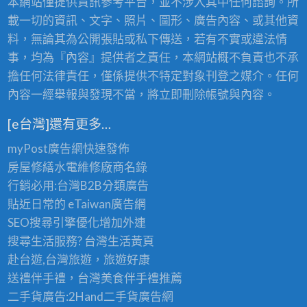
本網站僅提供資訊參考平台，並不涉入其中任何諮詢。所
載一切的資訊、文字、照片、圖形、廣告內容、或其他資
料，無論其為公開張貼或私下傳送，若有不實或違法情
事，均為『內容』提供者之責任，本網站概不負責也不承
擔任何法律責任，僅係提供不特定對象刊登之媒介。任何
內容一經舉報與發現不當，將立即刪除帳號與內容。
[e台灣]還有更多…
myPost廣告網
快速發佈
房屋修繕
水電維修廠商名錄
行銷必用:台灣B2B
分類廣告
貼近日常的
eTaiwan廣告網
SEO搜尋引擎優化
增加外連
搜尋生活服務? 台灣
生活黃頁
赴台遊,台灣旅遊
，旅遊好康
送禮伴手禮，台灣美食
伴手禮
推薦
二手貨廣告:2Hand
二手貨
廣告網