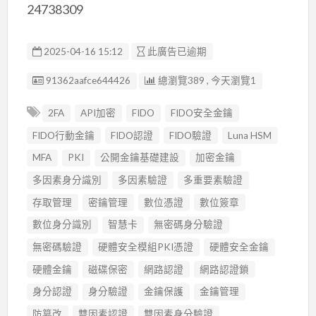
24738309
2025-04-16 15:12
此廣告已逾期
廣告编號
91362aafce644426
總瀏覽389 , 今天瀏覽1
2FA
API加密
FIDO
FIDO安全金鑰
FIDO行動金鑰
FIDO認證
FIDO驗證
Luna HSM
MFA
PKI
公開金鑰基礎建設
加密金鑰
多因素身分識別
多因素驗證
多重要素驗證
存取管理
密鑰管理
數位憑證
數位簽章
數位身分識別
智慧卡
無密碼身分驗證
無密碼驗證
硬體安全模組PKI憑證
硬體安全金鑰
硬體金鑰
磁碟保密
網路認證
網路認證鎖
身分認證
身分驗證
金鑰保護
金鑰管理
防篡改
雙因素認證
雙因素身分驗證