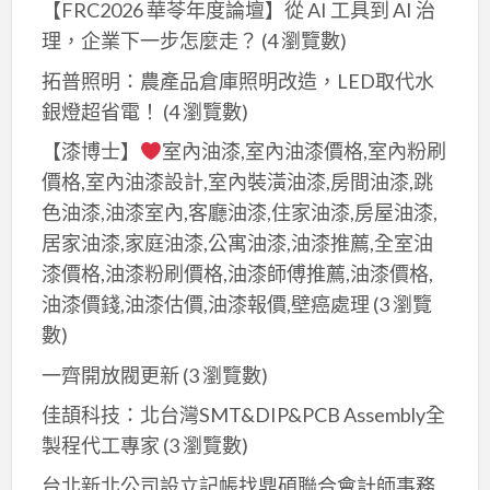
【FRC2026 華苓年度論壇】從 AI 工具到 AI 治
理，企業下一步怎麼走？
(4 瀏覽數)
拓普照明：農產品倉庫照明改造，LED取代水
銀燈超省電！
(4 瀏覽數)
【漆博士】
室內油漆,室內油漆價格,室內粉刷
價格,室內油漆設計,室內裝潢油漆,房間油漆,跳
色油漆,油漆室內,客廳油漆,住家油漆,房屋油漆,
居家油漆,家庭油漆,公寓油漆,油漆推薦,全室油
漆價格,油漆粉刷價格,油漆師傅推薦,油漆價格,
油漆價錢,油漆估價,油漆報價,壁癌處理
(3 瀏覽
數)
一齊開放閥更新
(3 瀏覽數)
佳頡科技：北台灣SMT&DIP&PCB Assembly全
製程代工專家
(3 瀏覽數)
台北新北公司設立記帳找鼎碩聯合會計師事務