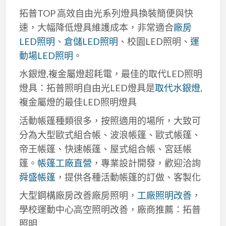
拓普TOP 高效自由光系列燈具換裝簡便與快
速，大幅降低燈具維護成本，非常適合
廠房
LED照明
、
倉儲LED照明
、校園LED照明、
運
動場LED照明
。
水銀燈,複金屬燈超耗電，最佳的取代LED照明
燈具：拓普照明自由光LED燈具是
取代水銀燈
,
複金屬燈的最佳LED照明燈具
活動帳篷種類很多，按照適用的場所，大致可
分為大型歐式組合帳、波浪帳篷、歐式帳篷、
帝王帳篷、快速帳篷、屋式組合帳、宮廷帳
篷。
帳篷工廠直營
，專業設計開發，歡迎洽詢
舜盛帳篷
，提供各種活動帳篷的訂做、客製化
大型鋼構廠房改善廠房照明，
工廠照明改善
，
學校運動中心高空照明改善，廠商推薦：拓普
照明