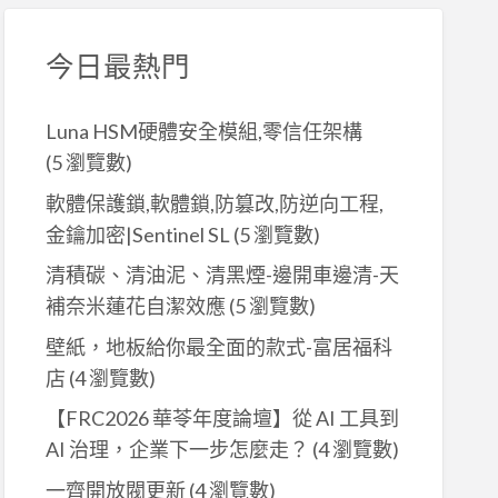
今日最熱門
Luna HSM硬體安全模組,零信任架構
(5 瀏覽數)
軟體保護鎖,軟體鎖,防篡改,防逆向工程,
金鑰加密|Sentinel SL
(5 瀏覽數)
清積碳、清油泥、清黑煙-邊開車邊清-天
補奈米蓮花自潔效應
(5 瀏覽數)
壁紙，地板給你最全面的款式-富居福科
店
(4 瀏覽數)
【FRC2026 華苓年度論壇】從 AI 工具到
AI 治理，企業下一步怎麼走？
(4 瀏覽數)
一齊開放閥更新
(4 瀏覽數)