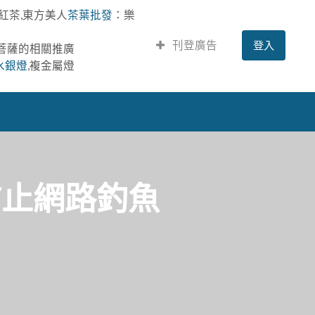
紅茶,東方美人
茶葉批發
：樂
刊登廣告
登入
提菩薩的相關推廣
水銀燈
,複金屬燈
防止網路釣魚