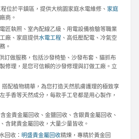
工程位於平鎮區，提供大桃園家庭水電維修、
家庭
廠商。
電匠執照、室內配線乙級、用電設備檢驗等職業
工廠、家庭提供
水電工程
、高低壓配電、冷氣空
務。
供訂做服務，包括沙發椅墊、沙發布套、貓抓布
製修理，是您可信賴的沙發修理與訂做工廠。立
作，搭配植物精華，為您打造天然肌膚護理的極致享
左手香等天然成分，每款手工皂都是用心製作，
！含金貴金屬回收、金鹽回收、含銀貴金屬回收、
、含銠貴金屬回收，大量少量皆收。
鈀水回收：
明盛貴金屬回收
精煉，專精於黃金回