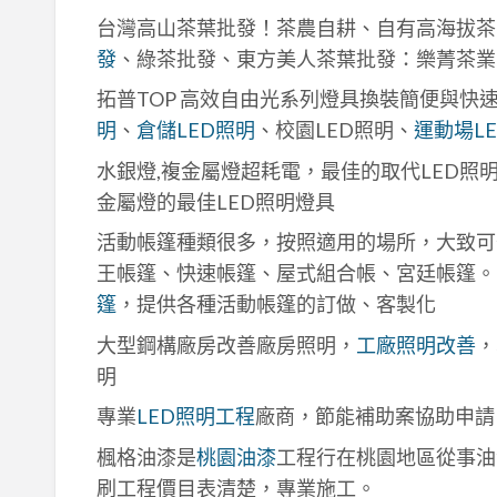
台灣高山茶葉批發！茶農自耕、自有高海拔茶
發
、綠茶批發、東方美人茶葉批發：樂菁茶業
拓普TOP 高效自由光系列燈具換裝簡便與快
明
、
倉儲LED照明
、校園LED照明、
運動場L
水銀燈,複金屬燈超耗電，最佳的取代LED照
金屬燈的最佳LED照明燈具
活動帳篷種類很多，按照適用的場所，大致可
王帳篷、快速帳篷、屋式組合帳、宮廷帳篷。
篷
，提供各種活動帳篷的訂做、客製化
大型鋼構廠房改善廠房照明，
工廠照明改善
，
明
專業
LED照明工程
廠商，節能補助案協助申請
楓格油漆是
桃園油漆
工程行在桃園地區從事油
刷工程價目表清楚，專業施工。