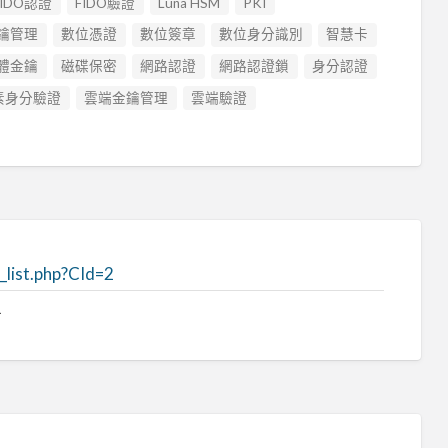
FIDO認證
FIDO驗證
Luna HSM
PKI
鑰管理
數位憑證
數位簽章
數位身分識別
智慧卡
體金鑰
磁碟保密
網路認證
網路認證鎖
身分認證
素身分驗證
雲端金鑰管理
雲端驗證
list.php?CId=2
1