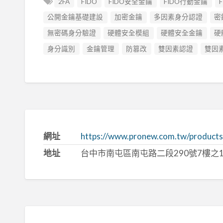
2FA
FIDO
FIDO安全金鑰
FIDO行動金鑰
公開金鑰基礎建設
加密金鑰
多因素身分認證
密
無密碼身分驗證
硬體安全模組
硬體安全金鑰
硬
身分識別
金鑰管理
防篡改
雙因素認證
雙因
網址
https://www.pronew.com.tw/products_
地址
台中市南屯區南屯路二段290號7樓之