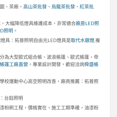
園、茶廠，
高山茶批發
、
烏龍茶批發
、
紅茶批
速，大幅降低燈具維護成本，非常適合
廠房LED照
ED照明
。
明燈具：拓普照明自由光LED燈具是
取代水銀燈
,複
分為大型歐式組合帳、波浪帳篷、歐式帳篷、帝
帳篷工廠直營
，專業設計開發，歡迎洽詢
舜盛帳
學校運動中心高空照明改善，廠商推薦：拓普照
：台鈺照明
漆粉刷工程，價格實在，施工工期準確，油漆粉