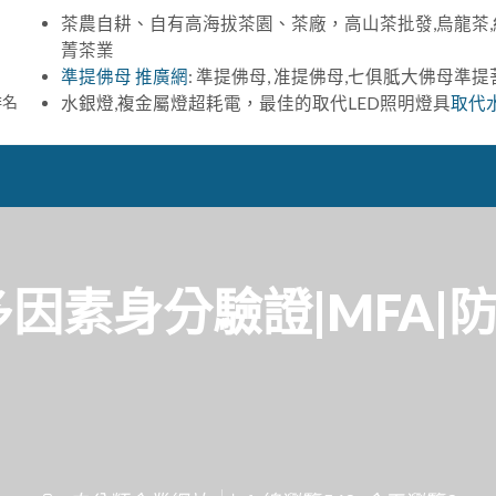
茶農自耕、自有高海拔茶園、茶廠，高山茶批發,烏龍茶,
菁茶業
準提佛母 推廣網
: 準提佛母, 准提佛母,七俱胝大佛母準
排名
水銀燈,複金屬燈超耗電，最佳的取代LED照明燈具
取代
多因素身分驗證|MFA|