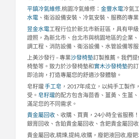
平鎮冷氣維修
,桃園冷氣維修：
金豐水電
冷氣
水電
、衛浴設備安裝、冷氣安裝、服務的專業
昱金水電
工程行位於新北市新莊區，具有甲級
證照，為新北市、台北市與桃園地區的企業、
調工程、消防設備、衛浴設備、水管設備等服
上美沙發行 – 專業
沙發椅墊
訂製推薦。我們提
椅墊等。致力於沙發椅墊和
實木沙發椅墊
的訂
即洽詢，打造專屬您的舒適沙發體驗。
皂籽瓏
手工皂
，2017年成立，以純手工製
受。
皂籽瓏
的配方包含海茴香、薑黃、生薑、
滿足您的不同需求。
貴金屬回收
、收購、買賣，24小時全省服務
銀膏回收、含鉑貴金屬回收、含鈀貴金屬回收
貴金屬回收,精煉,提純,收購，廢鈀液回收,廢