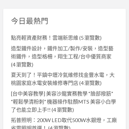
今日最熱門
點亮輕資產財務！雲端新思維
(5 瀏覽數)
造型鐵件設計，鐵件加工/製作/安裝，造型藝
術鐵件，造型格柵，翔生工程/台中優質商家
(4 瀏覽數)
夏天到了！平鎮中壢冷氣維修找金豐水電，大
桃園家庭水電安裝維修專門店
(4 瀏覽數)
[台中美容教學] 美容沙龍實務教學 “臉部撥筋”
“輕鬆學清粉刺” 機器操作駐顏MTS 美容小白學
了也能立即上手!!
(4 瀏覽數)
拓普照明：200W LED取代500W水銀燈，工廠
省電照明首選！
(4 瀏覽數)