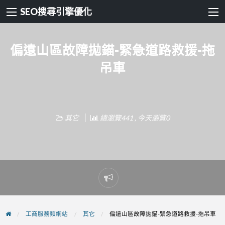
SEO搜尋引擎優化
偏遠山區故障拋錨-緊急道路救援-拖
吊車
其它
總瀏覽441 , 今天瀏覽0
Report
problem
工商服務類網站
其它
偏遠山區故障拋錨-緊急道路救援-拖吊車