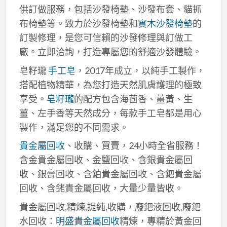
供訂做服務，包括沙發椅墊、沙發布套、貓抓
布椅墊等。致力於沙發椅墊和
實木沙發椅墊
的
訂製修理，是您可信賴的沙發修理與訂做工
廠。立即洽詢，打造專屬您的舒適沙發體驗。
皂籽瓏
手工皂
，2017年成立，以純手工製作，
搭配植物精華，為您打造天然肌膚護理的極致
享受。
皂籽瓏
的配方包含海茴香、薑黃、生
薑、左手香等天然成分，每款手工皂都是用心
製作，滿足您的不同需求。
貴金屬回收
、收購、買賣，24小時全省服務！
含金貴金屬回收、金鹽回收、含銀貴金屬回
收、銀膏回收、含鉑貴金屬回收、含鈀貴金屬
回收、含銠貴金屬回收，大量少量皆收。
貴金屬回收,精煉,提純,收購，廢鈀液回收,廢鈀
水回收：
明盛貴金屬回收
精煉，專精於黃金回