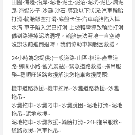
田園-海邊-沿岸-泥地-泥土-泥沼-泥坑-泥巴-爛泥
路-海邊沙子-沙灘-沙石-導致以下狀況:汽車輪胎
打滑-輪胎懸空打滑-底盤卡住-汽車輪胎陷入掉
水溝-車子陷入泥巴打滑-上坡轉彎導致輪胎打滑
偏到路邊掉泥坑洞裡，輪胎無法著地一直空轉
沒辦法前進倒退時，我們協助車輛脫困救援。
24小時為您提供:(一般道路-山區-林道-產業道
路-鄉間小路-觀光景點)~緊急道路救援~拖吊服
務~穩順旺道路救援解決您拖車救援問題!
機車道路救援~機車拖吊~沙灘道路救援~沙灘
拖吊~
沙灘拖車~沙灘刁車~沙灘脫困~泥地打滑~泥地
拖吊~泥地救援~
泥地拖車~沙灘救援~輪胎打滑~24H拖吊服務~
道路救援~汽車拖吊~