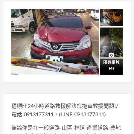
所有相片
(4)
穩順旺24小時道路救援解決您拖車救援問題!/
電話:0913177311，(LINE:0913177311)
無論你是在一般道路-山區-林道-產業道路-農地