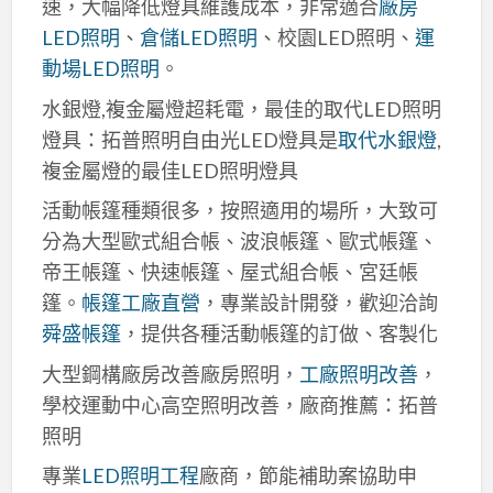
速，大幅降低燈具維護成本，非常適合
廠房
LED照明
、
倉儲LED照明
、校園LED照明、
運
動場LED照明
。
水銀燈,複金屬燈超耗電，最佳的取代LED照明
燈具：拓普照明自由光LED燈具是
取代水銀燈
,
複金屬燈的最佳LED照明燈具
活動帳篷種類很多，按照適用的場所，大致可
分為大型歐式組合帳、波浪帳篷、歐式帳篷、
帝王帳篷、快速帳篷、屋式組合帳、宮廷帳
篷。
帳篷工廠直營
，專業設計開發，歡迎洽詢
舜盛帳篷
，提供各種活動帳篷的訂做、客製化
大型鋼構廠房改善廠房照明，
工廠照明改善
，
學校運動中心高空照明改善，廠商推薦：拓普
照明
專業
LED照明工程
廠商，節能補助案協助申