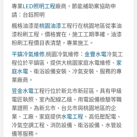
專業
LED照明工程
廠商，節能補助案協助申
請：台鈺照明
楓格油漆是
桃園油漆
工程行在桃園地區從事油
漆粉刷工程，價格實在，施工工期準確，油漆
粉刷工程價目表清楚，專業施工。
平鎮冷氣維修
,桃園冷氣維修：
金豐水電
冷氣工
程位於平鎮區，提供大桃園家庭水電維修、
家
庭水電
、衛浴設備安裝、冷氣安裝、服務的專
業廠商。
昱金水電
工程行位於新北市新莊區，具有甲級
電匠執照、室內配線乙級、用電設備檢驗等職
業證照，為新北市、台北市與桃園地區的企
業、工廠、家庭提供
水電工程
、高低壓配電、
冷氣空調工程、消防設備、衛浴設備、水管設
備等服務。