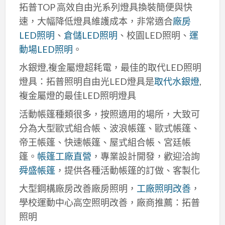
拓普TOP 高效自由光系列燈具換裝簡便與快
速，大幅降低燈具維護成本，非常適合
廠房
LED照明
、
倉儲LED照明
、校園LED照明、
運
動場LED照明
。
水銀燈,複金屬燈超耗電，最佳的取代LED照明
燈具：拓普照明自由光LED燈具是
取代水銀燈
,
複金屬燈的最佳LED照明燈具
活動帳篷種類很多，按照適用的場所，大致可
分為大型歐式組合帳、波浪帳篷、歐式帳篷、
帝王帳篷、快速帳篷、屋式組合帳、宮廷帳
篷。
帳篷工廠直營
，專業設計開發，歡迎洽詢
舜盛帳篷
，提供各種活動帳篷的訂做、客製化
大型鋼構廠房改善廠房照明，
工廠照明改善
，
學校運動中心高空照明改善，廠商推薦：拓普
照明