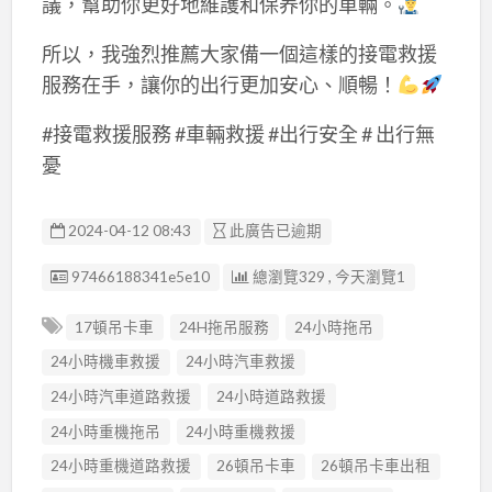
議，幫助你更好地維護和保养你的車輛。
所以，我強烈推薦大家備一個這樣的接電救援
服務在手，讓你的出行更加安心、順暢！
#接電救援服務 #車輛救援 #出行安全 # 出行無
憂
2024-04-12 08:43
此廣告已逾期
廣告编號
97466188341e5e10
總瀏覽329 , 今天瀏覽1
17頓吊卡車
24H拖吊服務
24小時拖吊
24小時機車救援
24小時汽車救援
24小時汽車道路救援
24小時道路救援
24小時重機拖吊
24小時重機救援
24小時重機道路救援
26頓吊卡車
26頓吊卡車出租