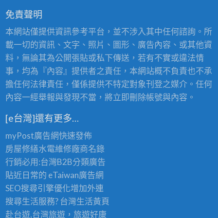
免責聲明
本網站僅提供資訊參考平台，並不涉入其中任何諮詢。所
載一切的資訊、文字、照片、圖形、廣告內容、或其他資
料，無論其為公開張貼或私下傳送，若有不實或違法情
事，均為『內容』提供者之責任，本網站概不負責也不承
擔任何法律責任，僅係提供不特定對象刊登之媒介。任何
內容一經舉報與發現不當，將立即刪除帳號與內容。
[e台灣]還有更多…
myPost廣告網
快速發佈
房屋修繕
水電維修廠商名錄
行銷必用:台灣B2B
分類廣告
貼近日常的
eTaiwan廣告網
SEO搜尋引擎優化
增加外連
搜尋生活服務? 台灣
生活黃頁
赴台遊,台灣旅遊
，旅遊好康