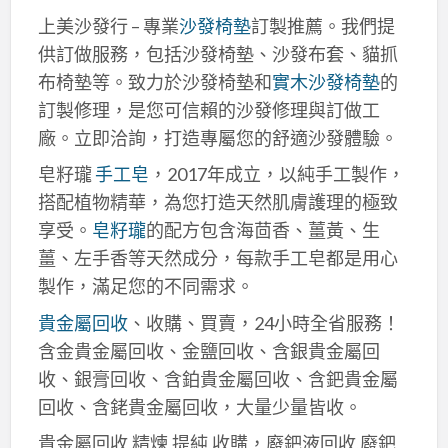
上美沙發行 – 專業
沙發椅墊
訂製推薦。我們提
供訂做服務，包括沙發椅墊、沙發布套、貓抓
布椅墊等。致力於沙發椅墊和
實木沙發椅墊
的
訂製修理，是您可信賴的沙發修理與訂做工
廠。立即洽詢，打造專屬您的舒適沙發體驗。
皂籽瓏
手工皂
，2017年成立，以純手工製作，
搭配植物精華，為您打造天然肌膚護理的極致
享受。
皂籽瓏
的配方包含海茴香、薑黃、生
薑、左手香等天然成分，每款手工皂都是用心
製作，滿足您的不同需求。
貴金屬回收
、收購、買賣，24小時全省服務！
含金貴金屬回收、金鹽回收、含銀貴金屬回
收、銀膏回收、含鉑貴金屬回收、含鈀貴金屬
回收、含銠貴金屬回收，大量少量皆收。
貴金屬回收,精煉,提純,收購，廢鈀液回收,廢鈀