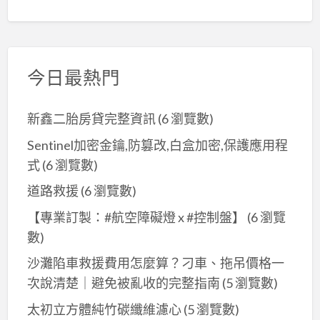
今日最熱門
新鑫二胎房貸完整資訊
(6 瀏覽數)
Sentinel加密金鑰,防篡改,白盒加密,保護應用程
式
(6 瀏覽數)
道路救援
(6 瀏覽數)
【專業訂製：#航空障礙燈 x #控制盤】
(6 瀏覽
數)
沙灘陷車救援費用怎麼算？刁車、拖吊價格一
次說清楚｜避免被亂收的完整指南
(5 瀏覽數)
太初立方體純竹碳纖維濾心
(5 瀏覽數)