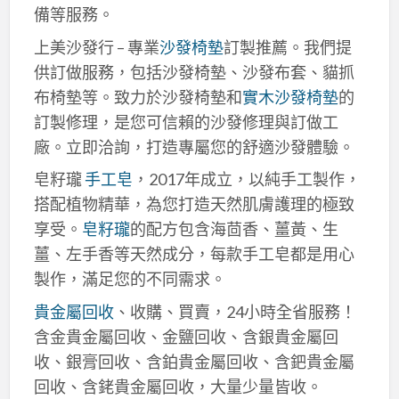
備等服務。
上美沙發行 – 專業
沙發椅墊
訂製推薦。我們提
供訂做服務，包括沙發椅墊、沙發布套、貓抓
布椅墊等。致力於沙發椅墊和
實木沙發椅墊
的
訂製修理，是您可信賴的沙發修理與訂做工
廠。立即洽詢，打造專屬您的舒適沙發體驗。
皂籽瓏
手工皂
，2017年成立，以純手工製作，
搭配植物精華，為您打造天然肌膚護理的極致
享受。
皂籽瓏
的配方包含海茴香、薑黃、生
薑、左手香等天然成分，每款手工皂都是用心
製作，滿足您的不同需求。
貴金屬回收
、收購、買賣，24小時全省服務！
含金貴金屬回收、金鹽回收、含銀貴金屬回
收、銀膏回收、含鉑貴金屬回收、含鈀貴金屬
回收、含銠貴金屬回收，大量少量皆收。