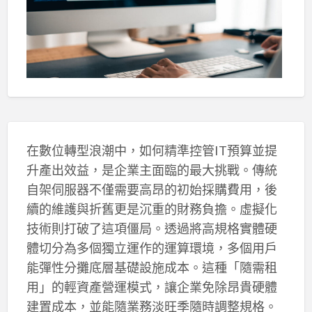
在數位轉型浪潮中，如何精準控管IT預算並提
升產出效益，是企業主面臨的最大挑戰。傳統
自架伺服器不僅需要高昂的初始採購費用，後
續的維護與折舊更是沉重的財務負擔。虛擬化
技術則打破了這項僵局。透過將高規格實體硬
體切分為多個獨立運作的運算環境，多個用戶
能彈性分攤底層基礎設施成本。這種「隨需租
用」的輕資產營運模式，讓企業免除昂貴硬體
建置成本，並能隨業務淡旺季隨時調整規格。