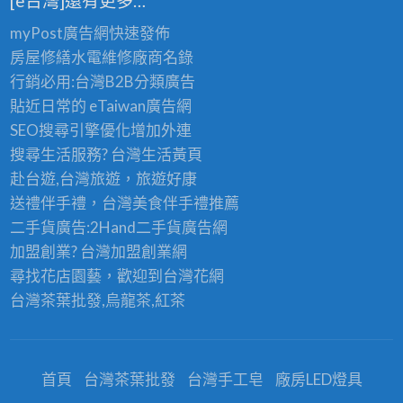
[e台灣]還有更多…
myPost廣告網
快速發佈
房屋修繕
水電維修廠商名錄
行銷必用:台灣B2B
分類廣告
貼近日常的
eTaiwan廣告網
SEO搜尋引擎優化
增加外連
搜尋生活服務? 台灣
生活黃頁
赴台遊,台灣旅遊
，旅遊好康
送禮伴手禮，台灣美食
伴手禮
推薦
二手貨廣告:2Hand
二手貨
廣告網
加盟創業? 台灣
加盟創業
網
尋找花店園藝，歡迎到
台灣花網
台灣茶葉批發
,烏龍茶,紅茶
首頁
台灣茶葉批發
台灣手工皂
廠房LED燈具