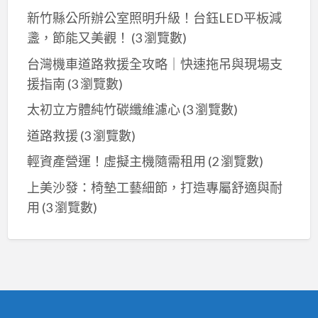
新竹縣公所辦公室照明升級！台鈺LED平板減
盞，節能又美觀！
(3 瀏覽數)
台灣機車道路救援全攻略｜快速拖吊與現場支
援指南
(3 瀏覽數)
太初立方體純竹碳纖維濾心
(3 瀏覽數)
道路救援
(3 瀏覽數)
輕資產營運！虛擬主機隨需租用
(2 瀏覽數)
上美沙發：椅墊工藝細節，打造專屬舒適與耐
用
(3 瀏覽數)