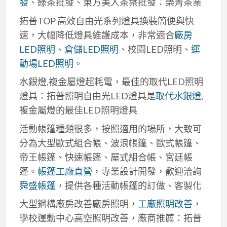
發
、綠茶批發、東方美人茶葉批發：樂菁茶業
拓普TOP 高效自由光系列燈具換裝簡便與快
速，大幅降低燈具維護成本，非常適合
廠房
LED照明
、
倉儲LED照明
、校園LED照明、
運
動場LED照明
。
水銀燈,複金屬燈超耗電，最佳的取代LED照明
燈具：拓普照明自由光LED燈具是
取代水銀燈
,
複金屬燈的最佳LED照明燈具
活動帳篷種類很多，按照適用的場所，大致可
分為大型歐式組合帳、波浪帳篷、歐式帳篷、
帝王帳篷、快速帳篷、屋式組合帳、宮廷帳
篷。
帳篷工廠直營
，專業設計開發，歡迎洽詢
舜盛帳篷
，提供各種活動帳篷的訂做、客製化
大型鋼構廠房改善廠房照明，
工廠照明改善
，
學校運動中心高空照明改善，廠商推薦：拓普