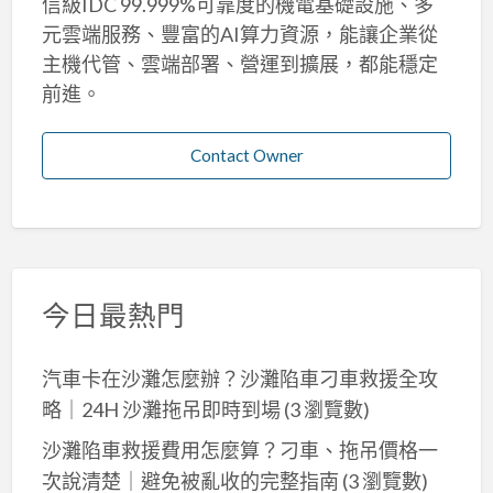
信級IDC 99.999%可靠度的機電基礎設施、多
元雲端服務、豐富的AI算力資源，能讓企業從
主機代管、雲端部署、營運到擴展，都能穩定
前進。
Contact Owner
今日最熱門
汽車卡在沙灘怎麼辦？沙灘陷車刁車救援全攻
略｜24H 沙灘拖吊即時到場
(3 瀏覽數)
沙灘陷車救援費用怎麼算？刁車、拖吊價格一
次說清楚｜避免被亂收的完整指南
(3 瀏覽數)