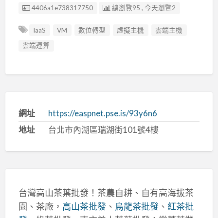
廣告编號
4406a1e738317750
總瀏覽95 , 今天瀏覽2
IaaS
VM
數位轉型
虛擬主機
雲端主機
雲端運算
網址
https://easpnet.pse.is/93y6n6
地址
台北市內湖區瑞湖街101號4樓
台灣高山茶葉批發！茶農自耕、自有高海拔茶
園、茶廠，
高山茶批發
、
烏龍茶批發
、
紅茶批