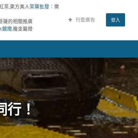
紅茶,東方美人
茶葉批發
：樂
刊登廣告
登入
提菩薩的相關推廣
水銀燈
,複金屬燈
同行！