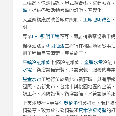
王帳篷、快速帳篷、屋式組合帳、宮廷帳篷。
篷
，提供各種活動帳篷的訂做、客製化
大型鋼構廠房改善廠房照明，
工廠照明改善
，
明
專業
LED照明工程
廠商，節能補助案協助申請
楓格油漆是
桃園油漆
工程行在桃園地區從事油
刷工程價目表清楚，專業施工。
平鎮冷氣維修
,桃園冷氣維修：
金豐水電
冷氣
水電
、衛浴設備安裝、冷氣安裝、服務的專業
昱金水電
工程行位於新北市新莊區，具有甲級
證照，為新北市、台北市與桃園地區的企業、
調工程、消防設備、衛浴設備、水管設備等服
上美沙發行 – 專業
沙發椅墊
訂製推薦。我們提
椅墊等。致力於沙發椅墊和
實木沙發椅墊
的訂