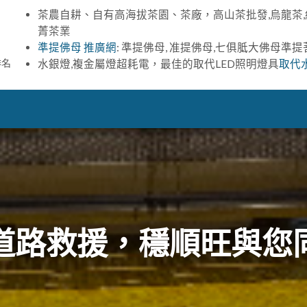
茶農自耕、自有高海拔茶園、茶廠，高山茶批發,烏龍茶,
菁茶業
準提佛母 推廣網
: 準提佛母, 准提佛母,七俱胝大佛母準
排名
水銀燈,複金屬燈超耗電，最佳的取代LED照明燈具
取代
道路救援，穩順旺與您