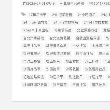
廣告编號
2025-07-01 09:46
此廣告已逾期
60467736
17頓吊卡車
24H拖吊服務
24小時拖吊
24
24小時道路救援
24小時重機拖吊
24小時重機救援
9.5頓吊卡車出租
停車場拖吊
北宜道路救援
北
台北汽車接電
台北道路救援
合歡山道路救援
吊
基隆拖吊車
基隆道路救救
士林拖吊
士林拖吊車
復興鄉拖吊
復興鄉道路救援
拉拉山拖吊
拖吊車
柴油車接電
機車拖吊
機車救援
汽車托運
汽
沙灘拖吊車
沙灘拖車
沙灘救援
沙灘道路救援
泥地道路救援
海邊拉車
海邊拖吊
海邊拖車
穩順旺道路救援
貨車接電
車禍拖吊
道路救援