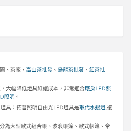
園、茶廠，
高山茶批發
、
烏龍茶批發
、
紅茶批
速，大幅降低燈具維護成本，非常適合
廠房LED照
ED照明
。
明燈具：拓普照明自由光LED燈具是
取代水銀燈
,複
分為大型歐式組合帳、波浪帳篷、歐式帳篷、帝