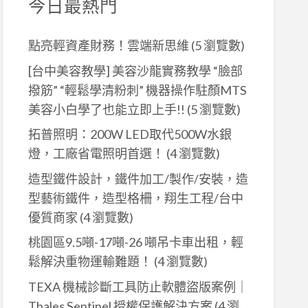
今日最熱門
點亮輕資產財務！雲端新思維
(5 瀏覽數)
[台中美容教學] 美容沙龍實務教學 “臉部
撥筋” “輕鬆學清粉刺” 機器操作駐顏MTS
美容小白學了也能立即上手!!
(5 瀏覽數)
拓普照明：200W LED取代500W水銀
燈，工廠省電照明首選！
(4 瀏覽數)
造型鐵件設計，鐵件加工/製作/安裝，造
型藝術鐵件，造型格柵，翔生工程/台中
優質商家
(4 瀏覽數)
桃園區9.5噸-17噸-26 噸吊卡車出租，輕
鬆解決重物運輸難題！
(4 瀏覽數)
TEXA 機械診斷工具防止軟體盜版案例｜
Thales Sentinel 授權保護解決方案
(4 瀏