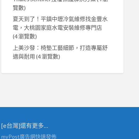
覽數)
夏天到了！平鎮中壢冷氣維修找金豐水
電，大桃園家庭水電安裝維修專門店
(4 瀏覽數)
上美沙發：椅墊工藝細節，打造專屬舒
適與耐用
(4 瀏覽數)
[e台灣]還有更多…
myPost廣告網
快速發佈