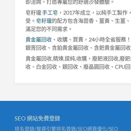
即洽詢，打造專屬您的舒適沙發體驗。
皂籽瓏
手工皂
，2017年成立，以純手工製
受。
皂籽瓏
的配方包含海茴香、薑黃、生薑、
滿足您的不同需求。
貴金屬回收
、收購、買賣，24小時全省服務
銀膏回收、含鉑貴金屬回收、含鈀貴金屬回收
貴金屬回收,精煉,提純,收購，廢鈀液回收,廢
收、白金回收、銀回收、廢晶圓回收、CPU回
SEO 網站免費登錄
排名登錄/搜尋引擎排名登錄/SEO網頁優化/SEO