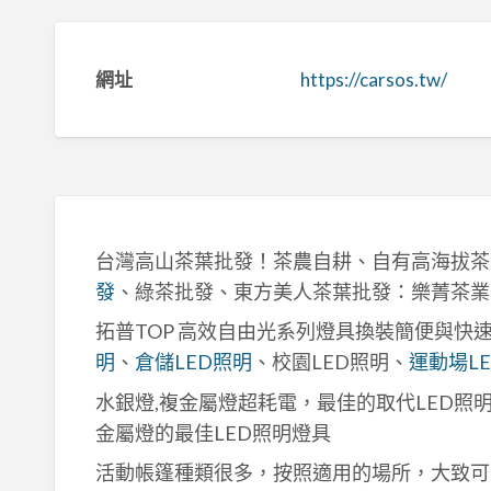
網址
https://carsos.tw/
台灣高山茶葉批發！茶農自耕、自有高海拔茶
發
、綠茶批發、東方美人茶葉批發：樂菁茶業
拓普TOP 高效自由光系列燈具換裝簡便與快
明
、
倉儲LED照明
、校園LED照明、
運動場L
水銀燈,複金屬燈超耗電，最佳的取代LED照
金屬燈的最佳LED照明燈具
活動帳篷種類很多，按照適用的場所，大致可