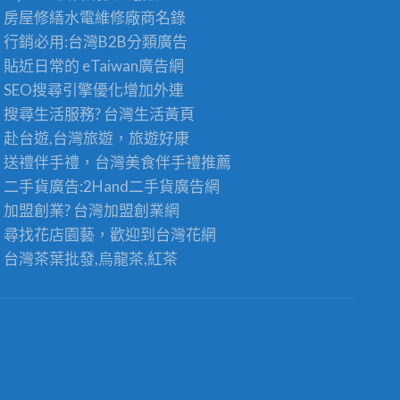
房屋修繕
水電維修廠商名錄
行銷必用:台灣B2B
分類廣告
貼近日常的
eTaiwan廣告網
SEO搜尋引擎優化
增加外連
搜尋生活服務? 台灣
生活黃頁
赴台遊,台灣旅遊
，旅遊好康
送禮伴手禮，台灣美食
伴手禮
推薦
二手貨廣告:2Hand
二手貨
廣告網
加盟創業? 台灣
加盟創業
網
尋找花店園藝，歡迎到
台灣花網
台灣茶葉批發
,烏龍茶,紅茶