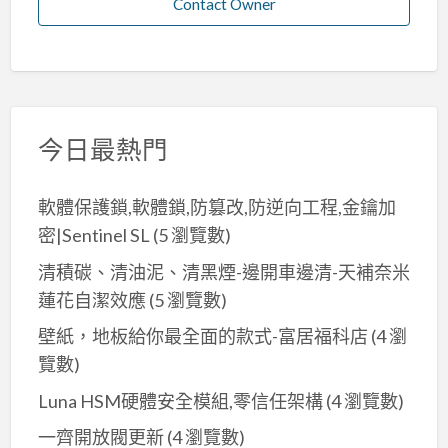
Contact Owner
今日最熱門
軟體保護鎖,軟體鎖,防篡改,防逆向工程,金鑰加
密|Sentinel SL
(5 瀏覽數)
清積碳、清油泥、清黑煙-邊開車邊清-天補奈米
蓮花自潔效應
(5 瀏覽數)
壁紙，地板給你最全面的款式-富居福科店
(4 瀏
覽數)
Luna HSM硬體安全模組,零信任架構
(4 瀏覽數)
一齊開放閥更新
(4 瀏覽數)