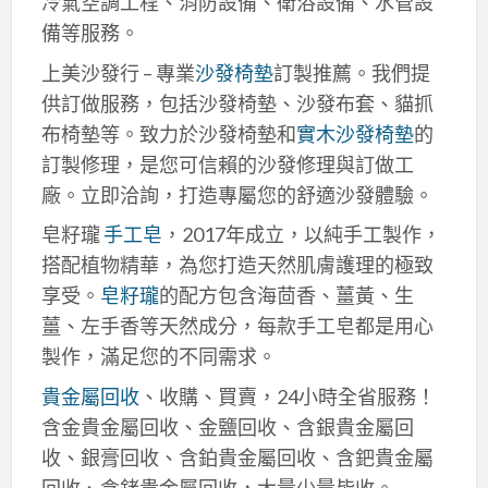
冷氣空調工程、消防設備、衛浴設備、水管設
備等服務。
上美沙發行 – 專業
沙發椅墊
訂製推薦。我們提
供訂做服務，包括沙發椅墊、沙發布套、貓抓
布椅墊等。致力於沙發椅墊和
實木沙發椅墊
的
訂製修理，是您可信賴的沙發修理與訂做工
廠。立即洽詢，打造專屬您的舒適沙發體驗。
皂籽瓏
手工皂
，2017年成立，以純手工製作，
搭配植物精華，為您打造天然肌膚護理的極致
享受。
皂籽瓏
的配方包含海茴香、薑黃、生
薑、左手香等天然成分，每款手工皂都是用心
製作，滿足您的不同需求。
貴金屬回收
、收購、買賣，24小時全省服務！
含金貴金屬回收、金鹽回收、含銀貴金屬回
收、銀膏回收、含鉑貴金屬回收、含鈀貴金屬
回收、含銠貴金屬回收，大量少量皆收。