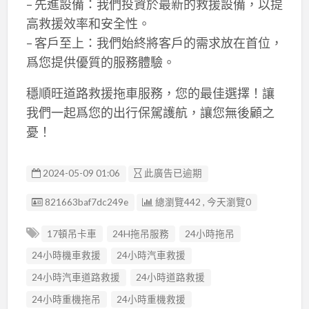
– 先進設備：我們投資於最新的救援設備，以提
高救援效率和安全性。
– 客戶至上：我們始終將客戶的需求放在首位，
爲您提供優質的服務體驗。
穩順旺道路救援拖車服務，您的最佳選擇！讓
我們一起爲您的出行保駕護航，讓您無後顧之
憂！
2024-05-09 01:06
此廣告已逾期
廣告编號
821663baf7dc249e
總瀏覽442 , 今天瀏覽0
17頓吊卡車
24H拖吊服務
24小時拖吊
24小時機車救援
24小時汽車救援
24小時汽車道路救援
24小時道路救援
24小時重機拖吊
24小時重機救援