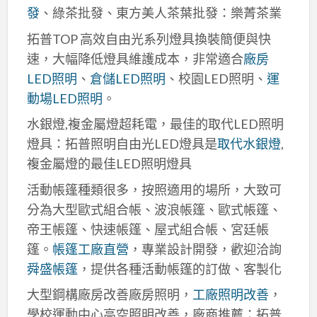
發
、綠茶批發、東方美人茶葉批發：樂菁茶業
拓普TOP 高效自由光系列燈具換裝簡便與快
速，大幅降低燈具維護成本，非常適合
廠房
LED照明
、
倉儲LED照明
、校園LED照明、
運
動場LED照明
。
水銀燈,複金屬燈超耗電，最佳的取代LED照明
燈具：拓普照明自由光LED燈具是
取代水銀燈
,
複金屬燈的最佳LED照明燈具
活動帳篷種類很多，按照適用的場所，大致可
分為大型歐式組合帳、波浪帳篷、歐式帳篷、
帝王帳篷、快速帳篷、屋式組合帳、宮廷帳
篷。
帳篷工廠直營
，專業設計開發，歡迎洽詢
舜盛帳篷
，提供各種活動帳篷的訂做、客製化
大型鋼構廠房改善廠房照明，
工廠照明改善
，
學校運動中心高空照明改善，廠商推薦：拓普