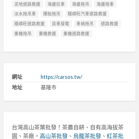
泥地道路救援
海邊拉車
海邊拖吊
海邊拖車
淡水拖吊車
爆胎拖吊
穩順旺汽車道路救援
穩順旺道路救援
貨車接電
車禍拖吊
道路救援
重機拖吊
重機救援
重機道路救援
網址
https://carsos.tw/
地址
基隆市
台灣高山茶葉批發！茶農自耕、自有高海拔茶
園、茶廠，
高山茶批發
、
烏龍茶批發
、
紅茶批