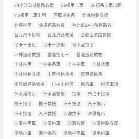
24小時重機道路救援
26頓吊卡車
26頓吊卡車出租
9.5頓吊卡車出租
停車場拖吊
北宜道路救援
北橫拖吊
北橫道路救援
台北市24小時道路救
台北汽車接電
台北道路救援
合歡山道路救援
吊卡車出租
吊卡車運輸
地下室拖吊
坪林道路救援
基隆拖吊車
基隆道路救救
士林拖吊
士林拖吊車
士林拖車
士林救車
士林道路救援
山區道路救援
復興鄉拖吊
復興鄉道路救援
拉拉山拖吊
拖吊車
拖吊電話
掉水溝拖吊
掉水溝救援
接電
柴油車接電
機車拖吊
機車救援
汽車托運
汽車拖吊
汽車接電
汽車救援
沙灘拉車
沙灘拖吊
沙灘拖吊車
沙灘拖車
沙灘救援
沙灘道路救援
泥地拉車
泥地拖吊
泥地拖吊車
泥地拖車