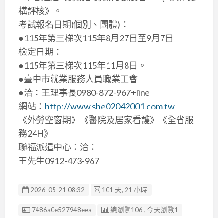
構評核》。
考試報名日期(個別、團體)：
●115年第三梯次115年8月27日至9月7日
檢定日期：
●115年第三梯次115年11月8日。
●臺中市就業服務人員職業工會
●洽：王理事長0980-872-967+line
網站：
http://www.she02042001.com.tw
《外勞空窗期》《醫院及居家看護》《全省服
務24H》
聯福派遣中心：洽：
王先生0912-473-967
2026-05-21 08:32
101 天, 21 小時
廣告编號
7486a0e527948eea
總瀏覽106 , 今天瀏覽1