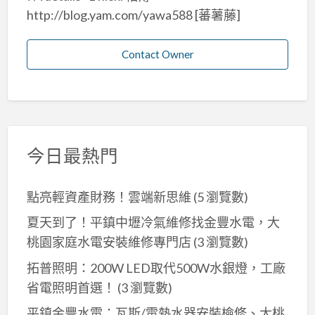
http://blog.yam.com/yawa588 [蕃薯藤]
Contact Owner
今日最熱門
點亮輕資產財務！雲端新思維
(5 瀏覽數)
夏天到了！平鎮中壢冷氣維修找金豐水電，大
桃園家庭水電安裝維修專門店
(3 瀏覽數)
拓普照明：200W LED取代500W水銀燈，工廠
省電照明首選！
(3 瀏覽數)
平鎮金豐水電：瓦斯/電熱水器安裝檢修、大桃