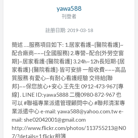
yawa588
刊登者
註册日期: 2019-03-18
簡述 ….服務項目如下: 1.居家看護~[醫院看護]~
配合廠商~~~{全國服務} 2.專營~配合[外勞空窗
期]~居家看護-[醫院看護] 3.24h~12h長短期-[居
家看護]-[醫院看護]-皆可安排 一般收費~~~高品
質服務 有愛心~有耐心看護經驗 交待給[聯
邦]~~保您放心+安心 王先生 0912-473-967 [專
線] . LINE ID:yawa5888 二機0980-872-967 也
可以 #聯福專業派遣管理顧問中心 #聯邦清潔專
業派遣中心 e-mail: yawa588@yahoo.com.tw e-
mail: she02042001@gmail.com
http://www.flickr.com/photos/113755213@N0
7/?details=1 flickr相簿