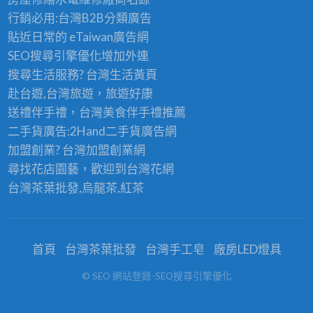
行銷必用:台灣B2B
分類廣告
貼近日常的
eTaiwan廣告網
SEO搜尋引擎優化
增加外連
搜尋生活服務? 台灣
生活黃頁
赴台遊,台灣旅遊
，旅遊好康
送禮伴手禮，台灣美食
伴手禮
推薦
二手貨廣告:2Hand
二手貨
廣告網
加盟創業? 台灣
加盟創業
網
尋找花店園藝，歡迎到
台灣花網
台灣茶葉批發
,烏龍茶,紅茶
首頁
台灣茶葉批發
台灣手工皂
廠房LED燈具
© SEO 網站登錄-SEO搜尋引擎優化