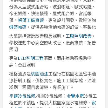
活動帳篷種類很多，按照適用的場所，大致可
分為大型歐式組合帳、波浪帳篷、歐式帳篷、
帝王帳篷、快速帳篷、屋式組合帳、宮廷帳
篷。
帳篷工廠直營
，專業設計開發，歡迎洽詢
舜盛帳篷
，提供各種活動帳篷的訂做、客製化
大型鋼構廠房改善廠房照明，
工廠照明改善
，
學校運動中心高空照明改善，廠商推薦：拓普
照明
專業
LED照明工程
廠商，節能補助案協助申
請：台鈺照明
楓格油漆是
桃園油漆
工程行在桃園地區從事油
漆粉刷工程，價格實在，施工工期準確，油漆
粉刷工程價目表清楚，專業施工。
平鎮冷氣維修
,桃園冷氣維修：
金豐水電
冷氣工
程位於平鎮區，提供大桃園家庭水電維修、
家