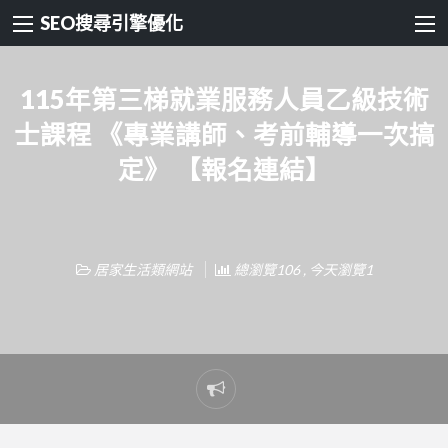
SEO搜尋引擎優化
115年第三梯就業服務人員乙級技術
士課程 《專業講師、考前輔導一次搞
定》 【報名連結】
居家生活類網站
總瀏覽106 , 今天瀏覽1
Report
problem