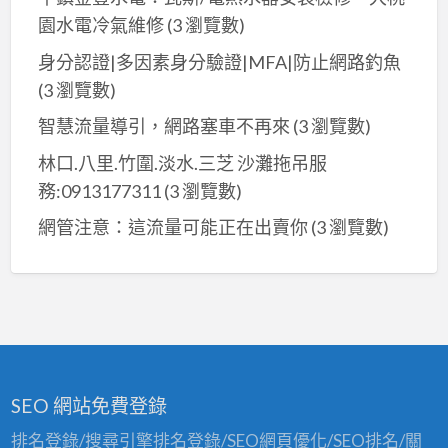
園水電冷氣維修
(3 瀏覽數)
身分認證|多因素身分驗證|MFA|防止網路釣魚
(3 瀏覽數)
智慧流量導引，網路塞車不再來
(3 瀏覽數)
林口.八里.竹圍.淡水.三芝 沙灘拖吊服
務:0913177311
(3 瀏覽數)
網管注意：這流量可能正在出賣你
(3 瀏覽數)
SEO 網站免費登錄
排名登錄/搜尋引擎排名登錄/SEO網頁優化/SEO排名/關