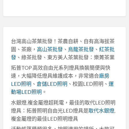
台灣高山茶葉批發！茶農自耕、自有高海拔茶
園、茶廠，
高山茶批發
、
烏龍茶批發
、
紅茶批
發
、綠茶批發、東方美人茶葉批發：樂菁茶業
拓普TOP 高效自由光系列燈具換裝簡便與快
速，大幅降低燈具維護成本，非常適合
廠房
LED照明
、
倉儲LED照明
、校園LED照明、
運
動場LED照明
。
水銀燈,複金屬燈超耗電，最佳的取代LED照明
燈具：拓普照明自由光LED燈具是
取代水銀燈
,
複金屬燈的最佳LED照明燈具