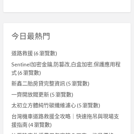
今日最熱門
道路救援
(6 瀏覽數)
Sentinel加密金鑰,防篡改,白盒加密,保護應用程
式
(6 瀏覽數)
新鑫二胎房貸完整資訊
(5 瀏覽數)
一齊開放閥更新
(5 瀏覽數)
太初立方體純竹碳纖維濾心
(5 瀏覽數)
台灣機車道路救援全攻略｜快速拖吊與現場支
援指南
(4 瀏覽數)