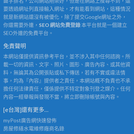
鍵字排名，公司網站剛架好，但是在網路上搜尋不到，還
要透過網址列直接輸入網址，才有能看到網站，這種情況
就是新網站還沒有被優化，除了提交Google網址之外，
你還需要外連，
SEO 網站免費登錄
本平台就是一個建立
SEO外連的免費平台。
免責聲明
本網站僅提供資訊參考平台，並不涉入其中任何諮詢。所
載一切的資訊、文字、照片、圖形、廣告內容、或其他資
料，無論其為公開張貼或私下傳送，若有不實或違法情
事，均為『內容』提供者之責任，本網站概不負責也不承
擔任何法律責任，僅係提供不特定對象刊登之媒介。任何
內容一經舉報與發現不當，將立即刪除帳號與內容。
[e台灣]還有更多…
myPost廣告網
快速發佈
房屋修繕
水電維修廠商名錄