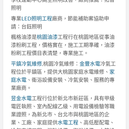
照明
專業
LED照明工程
廠商，節能補助案協助申
請：台鈺照明
楓格油漆是
桃園油漆
工程行在桃園地區從事油
漆粉刷工程，價格實在，施工工期準確，油漆
粉刷工程價目表清楚，專業施工。
平鎮冷氣維修
,桃園冷氣維修：
金豐水電
冷氣工
程位於平鎮區，提供大桃園家庭水電維修、
家
庭水電
、衛浴設備安裝、冷氣安裝、服務的專
業廠商。
昱金水電
工程行位於新北市新莊區，具有甲級
電匠執照、室內配線乙級、用電設備檢驗等職
業證照，為新北市、台北市與桃園地區的企
業、工廠、家庭提供
水電工程
、高低壓配電、