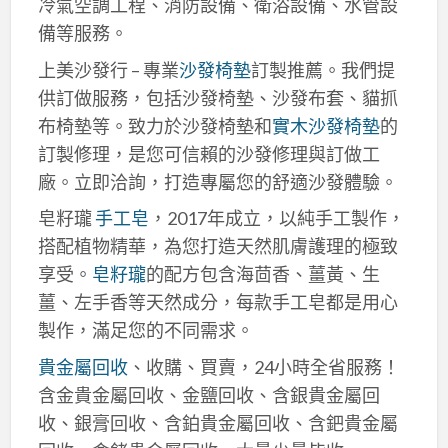
冷氣空調工程、消防設備、衛浴設備、水管設
備等服務。
上美沙發行 – 專業
沙發椅墊
訂製推薦。我們提
供訂做服務，包括沙發椅墊、沙發布套、貓抓
布椅墊等。致力於沙發椅墊和
實木沙發椅墊
的
訂製修理，是您可信賴的沙發修理與訂做工
廠。立即洽詢，打造專屬您的舒適沙發體驗。
皂籽瓏
手工皂
，2017年成立，以純手工製作，
搭配植物精華，為您打造天然肌膚護理的極致
享受。
皂籽瓏
的配方包含海茴香、薑黃、生
薑、左手香等天然成分，每款手工皂都是用心
製作，滿足您的不同需求。
貴金屬回收
、收購、買賣，24小時全省服務！
含金貴金屬回收、金鹽回收、含銀貴金屬回
收、銀膏回收、含鉑貴金屬回收、含鈀貴金屬