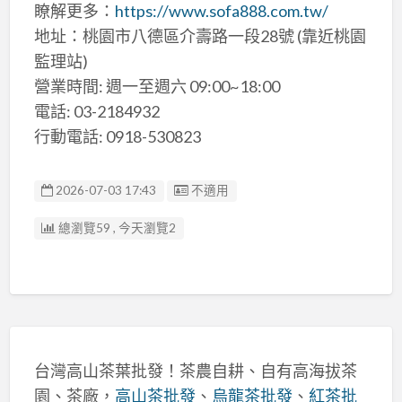
瞭解更多：
https://www.sofa888.com.tw/
地址：桃園市八德區介壽路一段28號 (靠近桃園
監理站)
營業時間: 週一至週六 09:00~18:00
電話: 03-2184932
行動電話: 0918-530823
廣告编號
2026-07-03 17:43
不適用
總瀏覽59 , 今天瀏覽2
台灣高山茶葉批發！茶農自耕、自有高海拔茶
園、茶廠，
高山茶批發
、
烏龍茶批發
、
紅茶批