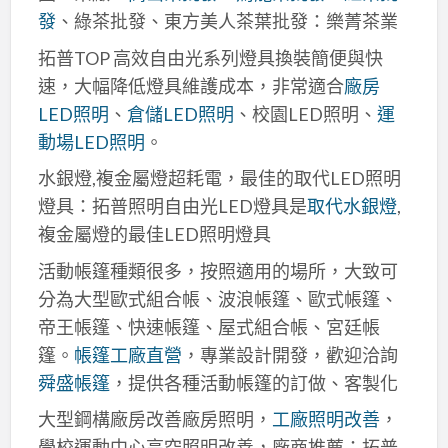
發
、綠茶批發、東方美人茶葉批發：樂菁茶業
拓普TOP 高效自由光系列燈具換裝簡便與快
速，大幅降低燈具維護成本，非常適合
廠房
LED照明
、
倉儲LED照明
、校園LED照明、
運
動場LED照明
。
水銀燈,複金屬燈超耗電，最佳的取代LED照明
燈具：拓普照明自由光LED燈具是
取代水銀燈
,
複金屬燈的最佳LED照明燈具
活動帳篷種類很多，按照適用的場所，大致可
分為大型歐式組合帳、波浪帳篷、歐式帳篷、
帝王帳篷、快速帳篷、屋式組合帳、宮廷帳
篷。
帳篷工廠直營
，專業設計開發，歡迎洽詢
舜盛帳篷
，提供各種活動帳篷的訂做、客製化
大型鋼構廠房改善廠房照明，
工廠照明改善
，
學校運動中心高空照明改善，廠商推薦：拓普