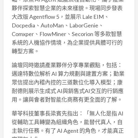
夥伴探索智慧企業的未來樣貌。現場同步發表
大改版 Agentflow 5，並展示 Lale EIM、
Docpedia、AutoMan、LaborGenie、
Comxper、FlowMiner、Secorion 等多款智慧
系統的人機協作情境，為企業提供具體可行的
轉型方案。
論壇同時邀請產業夥伴分享專業觀點，包括：
邁達特數位解析 AI 算力規劃與建置方案；勤業
眾信提出內稽內控的三道數位化導入模型；康
耐德則展示生成式 AI與銷售式AI交互的行銷應
用。讓與會者對智能化商務有更全面的了解。
華苓科技董事長梁賓先指出：「無人化是指 AI
從輔助工具轉變為組織角色，能替代真人，自
主執行任務。有了 AI Agent 的角色，才能真正