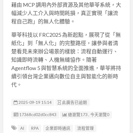
藉由 MCP 調用內外部資源及其他華苓系統，大
幅減少人工介入與時間耗損，真正實現「讓流
程自己跑」的無人化體驗。
華苓科技以 FRC2025 為新起點，展現了從「無
紙化」到「無人化」的完整路徑，讓參與者清
楚看見未來辦公場景的樣貌：流程自動運行、
知識即時流轉、人機無縫協作。隨著
Agentflow 5 與智慧系統的全面推進，華苓將持
續引領台灣企業邁向數位自主與智能化的新時
代。
2025-09-19 15:14
此廣告已逾期
廣告编號
17368cd02d0cc843
總瀏覽173 , 今天瀏覽0
AI
RPA
企業即時通訊
流程管理