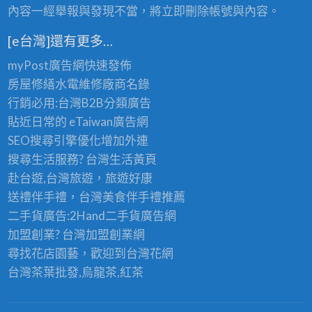
內容一經舉報與發現不當，將立即刪除帳號與內容。
[e台灣]還有更多…
myPost廣告網
快速發佈
房屋修繕
水電維修廠商名錄
行銷必用:台灣B2B
分類廣告
貼近日常的
eTaiwan廣告網
SEO搜尋引擎優化
增加外連
搜尋生活服務? 台灣
生活黃頁
赴台遊,台灣旅遊
，旅遊好康
送禮伴手禮，台灣美食
伴手禮
推薦
二手貨廣告:2Hand
二手貨
廣告網
加盟創業? 台灣
加盟創業
網
尋找花店園藝，歡迎到
台灣花網
台灣茶葉批發
,烏龍茶,紅茶