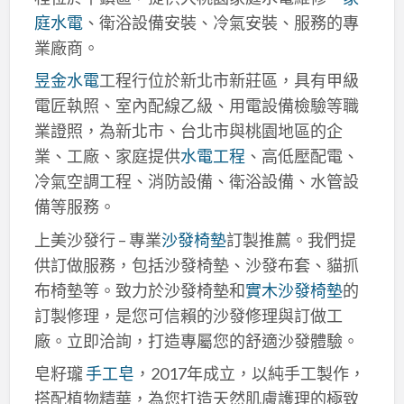
庭水電
、衛浴設備安裝、冷氣安裝、服務的專
業廠商。
昱金水電
工程行位於新北市新莊區，具有甲級
電匠執照、室內配線乙級、用電設備檢驗等職
業證照，為新北市、台北市與桃園地區的企
業、工廠、家庭提供
水電工程
、高低壓配電、
冷氣空調工程、消防設備、衛浴設備、水管設
備等服務。
上美沙發行 – 專業
沙發椅墊
訂製推薦。我們提
供訂做服務，包括沙發椅墊、沙發布套、貓抓
布椅墊等。致力於沙發椅墊和
實木沙發椅墊
的
訂製修理，是您可信賴的沙發修理與訂做工
廠。立即洽詢，打造專屬您的舒適沙發體驗。
皂籽瓏
手工皂
，2017年成立，以純手工製作，
搭配植物精華，為您打造天然肌膚護理的極致