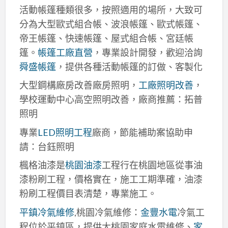
活動帳篷種類很多，按照適用的場所，大致可
分為大型歐式組合帳、波浪帳篷、歐式帳篷、
帝王帳篷、快速帳篷、屋式組合帳、宮廷帳
篷。
帳篷工廠直營
，專業設計開發，歡迎洽詢
舜盛帳篷
，提供各種活動帳篷的訂做、客製化
大型鋼構廠房改善廠房照明，
工廠照明改善
，
學校運動中心高空照明改善，廠商推薦：拓普
照明
專業
LED照明工程
廠商，節能補助案協助申
請：台鈺照明
楓格油漆是
桃園油漆
工程行在桃園地區從事油
漆粉刷工程，價格實在，施工工期準確，油漆
粉刷工程價目表清楚，專業施工。
平鎮冷氣維修
,桃園冷氣維修：
金豐水電
冷氣工
程位於平鎮區，提供大桃園家庭水電維修、
家