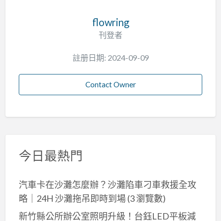
flowring
刊登者
註册日期: 2024-09-09
Contact Owner
今日最熱門
汽車卡在沙灘怎麼辦？沙灘陷車刁車救援全攻
略｜24H 沙灘拖吊即時到場
(3 瀏覽數)
新竹縣公所辦公室照明升級！台鈺LED平板減