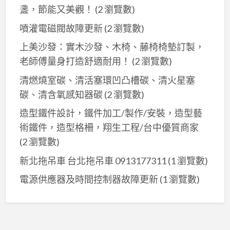
盞，節能又美觀！
(2 瀏覽數)
噴灌電磁閥故障更新
(2 瀏覽數)
上美沙發：實木沙發、木椅、藤椅椅墊訂製，
老師傅量身打造舒適耐用！
(2 瀏覽數)
清燃燒室碳、清活塞環凹凸槽碳、清火星塞
碳、清含氧感知器碳
(2 瀏覽數)
造型鐵件設計，鐵件加工/製作/安裝，造型藝
術鐵件，造型格柵，翔生工程/台中優質商家
(2 瀏覽數)
新北拖吊車 台北拖吊車 0913177311
(1 瀏覽數)
電源供應器及時間控制器故障更新
(1 瀏覽數)