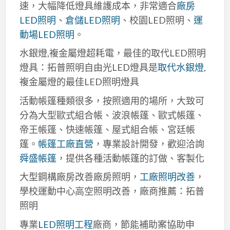
速，大幅降低燈具維護成本，非常適合
廠房
LED照明
、
倉儲LED照明
、校園LED照明、
運
動場LED照明
。
水銀燈,複金屬燈超耗電，最佳的取代LED照明
燈具：拓普照明自由光LED燈具是
取代水銀燈
,
複金屬燈的最佳LED照明燈具
活動帳篷種類很多，按照適用的場所，大致可
分為大型歐式組合帳、波浪帳篷、歐式帳篷、
帝王帳篷、快速帳篷、屋式組合帳、宮廷帳
篷。
帳篷工廠直營
，專業設計開發，歡迎洽詢
舜盛帳篷
，提供各種活動帳篷的訂做、客製化
大型鋼構廠房改善廠房照明，
工廠照明改善
，
學校運動中心高空照明改善，廠商推薦：拓普
照明
專業
LED照明工程
廠商，節能補助案協助申