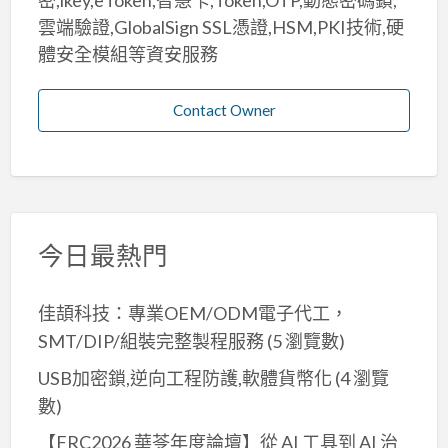
密,ikey,eToken,智慧卡,Token,OTP,動態密碼鎖,
雲端驗證,GlobalSign SSL憑證,HSM,PKI技術,硬
體安全模組等資安服務
Contact Owner
今日最熱門
佳頡科技：專業OEM/ODM電子代工，
SMT/DIP/組裝完整製程服務
(5 瀏覽數)
USB加密鎖,逆向工程防護,軟體貨幣化
(4 瀏覽
數)
【FRC2026 華苓年度論壇】從 AI 工具到 AI 治