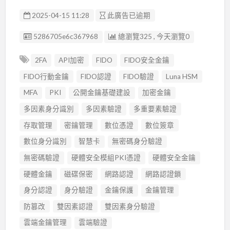
2025-04-15 11:28
此廣告已逾期
廣告编號
5286705e6c367968
總瀏覽325 , 今天瀏覽0
2FA
API加密
FIDO
FIDO安全金鑰
FIDO行動金鑰
FIDO認證
FIDO驗證
Luna HSM
MFA
PKI
公開金鑰基礎建設
加密金鑰
多因素身分識別
多因素驗證
多重要素驗證
存取管理
密鑰管理
數位憑證
數位簽章
數位身分識別
智慧卡
無密碼身分驗證
無密碼驗證
硬體安全模組PKI憑證
硬體安全金鑰
硬體金鑰
磁碟保密
網路認證
網路認證鎖
身分認證
身分驗證
金鑰保護
金鑰管理
防篡改
雙因素認證
雙因素身分驗證
雲端金鑰管理
雲端驗證