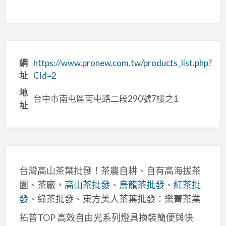
網
https://www.pronew.com.tw/products_list.php?
址
CId=2
地
台中市南屯區南屯路二段290號7樓之1
址
台灣高山茶葉批發！茶農自耕、自有高海拔茶
園、茶廠，
高山茶批發
、
烏龍茶批發
、
紅茶批
發
、綠茶批發、東方美人茶葉批發：樂菁茶業
拓普TOP 高效自由光系列燈具換裝簡便與快