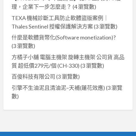
理，企業下一步怎麼走？
(4 瀏覽數)
TEXA 機械診斷工具防止軟體盜版案例｜
Thales Sentinel 授權保護解決方案
(3 瀏覽數)
什麼是軟體貨幣化(Software monetization)?
(3 瀏覽數)
方橘子小舖 電腦主機架 旋轉主機架 公司貨 高品
質 超低價279元/個 (CH-330)
(3 瀏覽數)
百俊科技有限公司
(3 瀏覽數)
引擎不生油泥且清油泥–天補(蓮花效應)
(3 瀏覽
數)