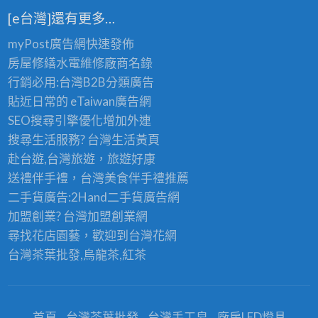
[e台灣]還有更多…
myPost廣告網
快速發佈
房屋修繕
水電維修廠商名錄
行銷必用:台灣B2B
分類廣告
貼近日常的
eTaiwan廣告網
SEO搜尋引擎優化
增加外連
搜尋生活服務? 台灣
生活黃頁
赴台遊,台灣旅遊
，旅遊好康
送禮伴手禮，台灣美食
伴手禮
推薦
二手貨廣告:2Hand
二手貨
廣告網
加盟創業? 台灣
加盟創業
網
尋找花店園藝，歡迎到
台灣花網
台灣茶葉批發
,烏龍茶,紅茶
首頁
台灣茶葉批發
台灣手工皂
廠房LED燈具