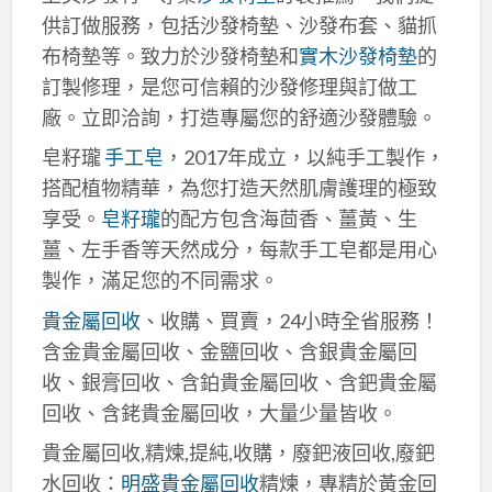
供訂做服務，包括沙發椅墊、沙發布套、貓抓
布椅墊等。致力於沙發椅墊和
實木沙發椅墊
的
訂製修理，是您可信賴的沙發修理與訂做工
廠。立即洽詢，打造專屬您的舒適沙發體驗。
皂籽瓏
手工皂
，2017年成立，以純手工製作，
搭配植物精華，為您打造天然肌膚護理的極致
享受。
皂籽瓏
的配方包含海茴香、薑黃、生
薑、左手香等天然成分，每款手工皂都是用心
製作，滿足您的不同需求。
貴金屬回收
、收購、買賣，24小時全省服務！
含金貴金屬回收、金鹽回收、含銀貴金屬回
收、銀膏回收、含鉑貴金屬回收、含鈀貴金屬
回收、含銠貴金屬回收，大量少量皆收。
貴金屬回收,精煉,提純,收購，廢鈀液回收,廢鈀
水回收：
明盛貴金屬回收
精煉，專精於黃金回