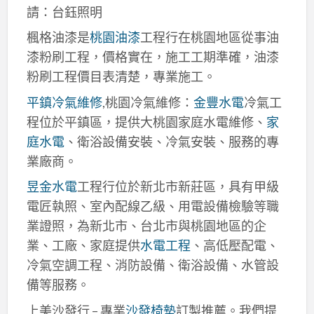
請：台鈺照明
楓格油漆是
桃園油漆
工程行在桃園地區從事油
漆粉刷工程，價格實在，施工工期準確，油漆
粉刷工程價目表清楚，專業施工。
平鎮冷氣維修
,桃園冷氣維修：
金豐水電
冷氣工
程位於平鎮區，提供大桃園家庭水電維修、
家
庭水電
、衛浴設備安裝、冷氣安裝、服務的專
業廠商。
昱金水電
工程行位於新北市新莊區，具有甲級
電匠執照、室內配線乙級、用電設備檢驗等職
業證照，為新北市、台北市與桃園地區的企
業、工廠、家庭提供
水電工程
、高低壓配電、
冷氣空調工程、消防設備、衛浴設備、水管設
備等服務。
上美沙發行 – 專業
沙發椅墊
訂製推薦。我們提