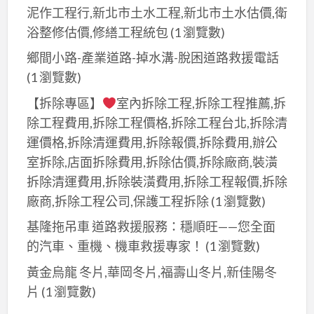
泥作工程行,新北市土水工程,新北市土水估價,衛
浴整修估價,修繕工程統包
(1 瀏覽數)
鄉間小路-產業道路-掉水溝-脫困道路救援電話
(1 瀏覽數)
【拆除專區】
室內拆除工程,拆除工程推薦,拆
除工程費用,拆除工程價格,拆除工程台北,拆除清
運價格,拆除清運費用,拆除報價,拆除費用,辦公
室拆除,店面拆除費用,拆除估價,拆除廠商,裝潢
拆除清運費用,拆除裝潢費用,拆除工程報價,拆除
廠商,拆除工程公司,保護工程拆除
(1 瀏覽數)
基隆拖吊車 道路救援服務：穩順旺——您全面
的汽車、重機、機車救援專家！
(1 瀏覽數)
黃金烏龍 冬片,華岡冬片,福壽山冬片,新佳陽冬
片
(1 瀏覽數)