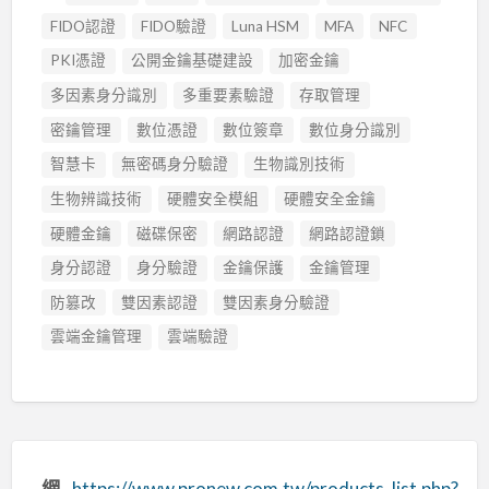
FIDO認證
FIDO驗證
Luna HSM
MFA
NFC
PKI憑證
公開金鑰基礎建設
加密金鑰
多因素身分識別
多重要素驗證
存取管理
密鑰管理
數位憑證
數位簽章
數位身分識別
智慧卡
無密碼身分驗證
生物識別技術
生物辨識技術
硬體安全模組
硬體安全金鑰
硬體金鑰
磁碟保密
網路認證
網路認證鎖
身分認證
身分驗證
金鑰保護
金鑰管理
防篡改
雙因素認證
雙因素身分驗證
雲端金鑰管理
雲端驗證
網
https://www.pronew.com.tw/products_list.php?