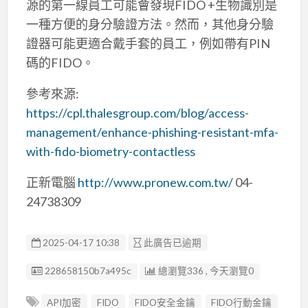
源的第一線員工可能會發現FIDO +生物識別是
一種方便的身分驗證方法。然而，其他身分驗
證器可能更適合戴手套的員工，例如帶有PIN
碼的FIDO。
參考來源:
https://cpl.thalesgroup.com/blog/access-
management/enhance-phishing-resistant-mfa-
with-fido-biometry-contactless
正新電腦
http://www.pronew.com.tw/
04-
24738309
2025-04-17 10:38
此廣告已逾期
廣告编號
228658150b7a495c
總瀏覽336 , 今天瀏覽0
API加密
FIDO
FIDO安全金鑰
FIDO行動金鑰