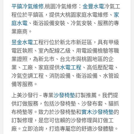
平鎮冷氣維修
,桃園冷氣維修：
金豐水電
冷氣工
程位於平鎮區，提供大桃園家庭水電維修、
家
庭水電
、衛浴設備安裝、冷氣安裝、服務的專
業廠商。
昱金水電
工程行位於新北市新莊區，具有甲級
電匠執照、室內配線乙級、用電設備檢驗等職
業證照，為新北市、台北市與桃園地區的企
業、工廠、家庭提供
水電工程
、高低壓配電、
冷氣空調工程、消防設備、衛浴設備、水管設
備等服務。
上美沙發行 – 專業
沙發椅墊
訂製推薦。我們提
供訂做服務，包括沙發椅墊、沙發布套、貓抓
布椅墊等。致力於沙發椅墊和
實木沙發椅墊
的
訂製修理，是您可信賴的沙發修理與訂做工
廠。立即洽詢，打造專屬您的舒適沙發體驗。