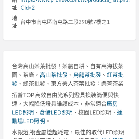
址
CId=2
地
台中市南屯區南屯路二段290號7樓之1
址
台灣高山茶葉批發！茶農自耕、自有高海拔茶
園、茶廠，
高山茶批發
、
烏龍茶批發
、
紅茶批
發
、綠茶批發、東方美人茶葉批發：樂菁茶業
拓普TOP 高效自由光系列燈具換裝簡便與快
速，大幅降低燈具維護成本，非常適合
廠房
LED照明
、
倉儲LED照明
、校園LED照明、
運
動場LED照明
。
水銀燈,複金屬燈超耗電，最佳的取代LED照明