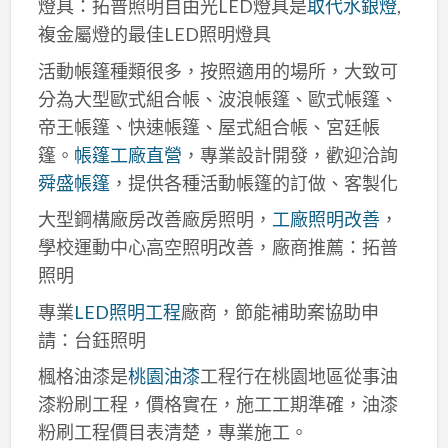
燈具：拓普照明自由光LED燈具是
取代水銀燈
,
複金屬燈的最佳LED照明燈具
活動帳篷種類很多，按照適用的場所，大致可
分為大型歐式組合帳、波浪帳篷、歐式帳篷、
帝王帳篷、快速帳篷、屋式組合帳、宮廷帳
篷。
帳篷工廠直營
，專業設計開發，歡迎洽詢
舜盛帳篷
，提供各種活動帳篷的訂做、客製化
大型鋼構廠房改善廠房照明，
工廠照明改善
，
學校運動中心高空照明改善，廠商推薦：拓普
照明
專業
LED照明工程
廠商，節能補助案協助申
請：台鈺照明
楓格油漆是
桃園油漆
工程行在桃園地區從事油
漆粉刷工程，價格實在，施工工期準確，油漆
粉刷工程價目表清楚，專業施工。