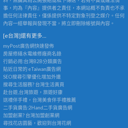
料，無論其為公開張貼或私下傳送，若有不實或違法情
事，均為『內容』提供者之責任，本網站概不負責也不承
擔任何法律責任，僅係提供不特定對象刊登之媒介。任何
內容一經舉報與發現不當，將立即刪除帳號與內容。
[e台灣]還有更多…
myPost廣告網
快速發佈
房屋修繕
水電維修廠商名錄
行銷必用:台灣B2B
分類廣告
貼近日常的
eTaiwan廣告網
SEO搜尋引擎優化
增加外連
搜尋生活服務? 台灣
生活黃頁
赴台遊,台灣旅遊
，旅遊好康
送禮伴手禮，台灣美食
伴手禮
推薦
二手貨廣告:2Hand
二手貨
廣告網
加盟創業? 台灣
加盟創業
網
尋找花店園藝，歡迎到
台灣花網