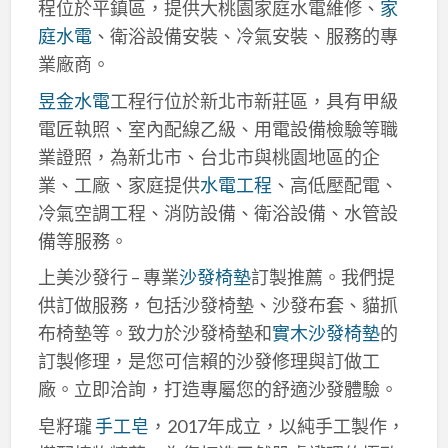
程位於平鎮區，提供大桃園家庭水電維修、
家
庭水電
、衛浴設備安裝、冷氣安裝、服務的專
業廠商。
昱金水電
工程行位於新北市新莊區，具有甲級
電匠執照、室內配線乙級、用電設備檢驗等職
業證照，為新北市、台北市與桃園地區的企
業、工廠、家庭提供
水電工程
、高低壓配電、
冷氣空調工程、消防設備、衛浴設備、水管設
備等服務。
上美沙發行 – 專業
沙發椅墊
訂製推薦。我們提
供訂做服務，包括沙發椅墊、沙發布套、貓抓
布椅墊等。致力於沙發椅墊和
實木沙發椅墊
的
訂製修理，是您可信賴的沙發修理與訂做工
廠。立即洽詢，打造專屬您的舒適沙發體驗。
皂籽瓏
手工皂
，2017年成立，以純手工製作，