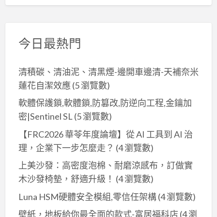
今日最熱門
清積碳、清油泥、清黑煙-邊開車邊清-天補奈米
蓮花自潔效應
(5 瀏覽數)
軟體保護鎖,軟體鎖,防篡改,防逆向工程,金鑰加
密|Sentinel SL
(5 瀏覽數)
【FRC2026 華苓年度論壇】從 AI 工具到 AI 治
理，企業下一步怎麼走？
(4 瀏覽數)
上美沙發：高密度泡棉、耐磨涼感布，訂做實
木沙發椅墊，舒適升級！
(4 瀏覽數)
Luna HSM硬體安全模組,零信任架構
(4 瀏覽數)
壁紙，地板給你最全面的款式-富居福科店
(4 瀏