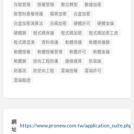
存取管理
授權管理
數位轉型
數據加密
智慧財產權保護
檔案加密
白盒加密
白盒加密演算法
白箱加密
硬體許可
硬體金鑰
硬體鎖
程式碼保護
程式碼加密
程式碼加密工具
程式碼混淆
資料保護
軟體保護
軟體保護鎖
軟體授權
軟體授權管理
軟體許可
軟體金鑰
軟體鎖
逆向工程防護
邊緣運算
防盜版
防篡改
防逆向工程
雲端授權
雲端許可
雲端驗證
網
https://www.pronew.com.tw/application_suite.php
址