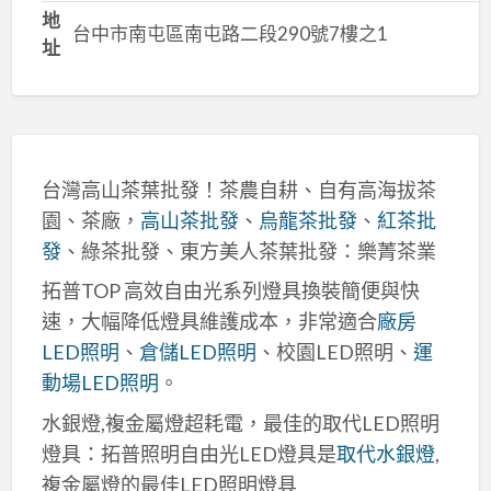
地
台中市南屯區南屯路二段290號7樓之1
址
台灣高山茶葉批發！茶農自耕、自有高海拔茶
園、茶廠，
高山茶批發
、
烏龍茶批發
、
紅茶批
發
、綠茶批發、東方美人茶葉批發：樂菁茶業
拓普TOP 高效自由光系列燈具換裝簡便與快
速，大幅降低燈具維護成本，非常適合
廠房
LED照明
、
倉儲LED照明
、校園LED照明、
運
動場LED照明
。
水銀燈,複金屬燈超耗電，最佳的取代LED照明
燈具：拓普照明自由光LED燈具是
取代水銀燈
,
複金屬燈的最佳LED照明燈具