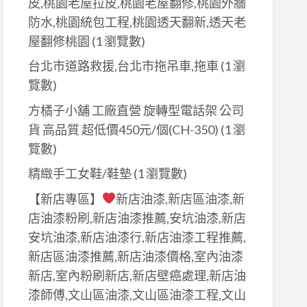
皮,桃園老屋拉皮,桃園老屋翻修,桃園外牆
防水,桃園統包工程,桃園透天翻新,透天老
屋翻修桃園
(1 瀏覽數)
台北市道路救援,台北市拖吊車,拖車
(1 瀏
覽數)
方橘子小舖 工廠直營 旋轉型電話架 公司
貨 高品質 超低價450元/個(CH-350)
(1 瀏
覽數)
精緻手工女鞋/鞋墊
(1 瀏覽數)
【新店專區】
新店油漆,新店區油漆,新
店油漆粉刷,新店油漆推薦,安坑油漆,新店
安坑油漆,新店油漆行,新店油漆工程推薦,
新店區油漆推薦,新店油漆價格,室內油漆
新店,室內粉刷新店,新店壁癌處理,新店油
漆師傅,文山區油漆,文山區油漆工程,文山