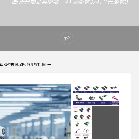
未分類企業網站
總瀏覽374 , 今天瀏覽0
Report
problem
防止模型被竊取|智慧產權保護|(一)