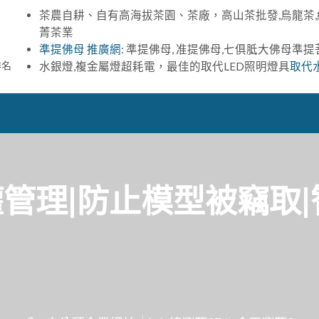
茶農自耕、自有高海拔茶園、茶廠，高山茶批發,烏龍茶,
菁茶業
準提佛母 推廣網
: 準提佛母, 准提佛母,七俱胝大佛母準
排名
水銀燈,複金屬燈超耗電，最佳的取代LED照明燈具
取代
體授權管理|防止模型被竊取|