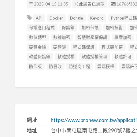
廣告编號
2025-04-15 11:35
此廣告已逾期
16766f38
API
Docker
Dongle
Keypro
Python程式
保護應用程式
保護鎖
加密保護
加密技術
加
數位轉型
數據加密
智慧財產權保護
檔案加密
硬體金鑰
硬體鎖
程式碼保護
程式碼加密
程
軟體保護鎖
軟體授權
軟體授權管理
軟體許可
防盜版
防篡改
防逆向工程
雲端授權
雲端許
網址
https://www.pronew.com.tw/applicati
地址
台中市南屯區南屯路二段290號7樓之