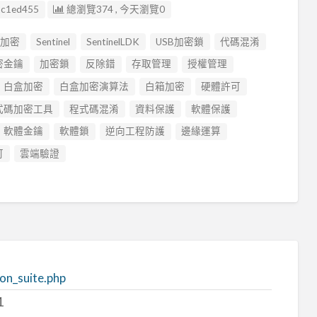
2c1ed455
總瀏覽374 , 今天瀏覽0
碼加密
Sentinel
SentinelLDK
USB加密鎖
代碼混淆
密金鑰
加密鎖
反除錯
存取管理
授權管理
白盒加密
白盒加密演算法
白箱加密
硬體許可
式碼加密工具
程式碼混淆
資料保護
軟體保護
軟體金鑰
軟體鎖
逆向工程防護
邊緣運算
可
雲端驗證
on_suite.php
1