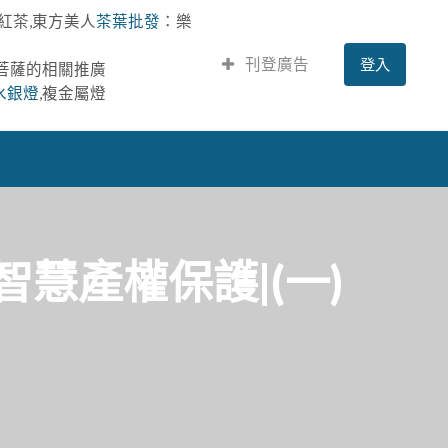
紅茶,東方美人
茶葉批發
：樂
刊登廣告
登入
提菩薩的相關推廣
水銀燈
,複金屬燈
智慧產權保護|(一)