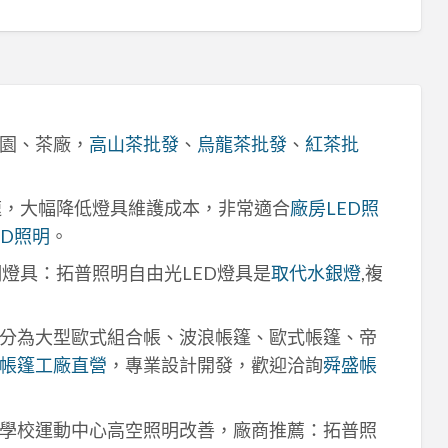
園、茶廠，
高山茶批發
、
烏龍茶批發
、
紅茶批
速，大幅降低燈具維護成本，非常適合
廠房LED照
ED照明
。
明燈具：拓普照明自由光LED燈具是
取代水銀燈
,複
分為大型歐式組合帳、波浪帳篷、歐式帳篷、帝
帳篷工廠直營
，專業設計開發，歡迎洽詢
舜盛帳
學校運動中心高空照明改善，廠商推薦：拓普照