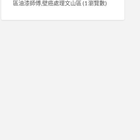
區油漆師傅,壁癌處理文山區
(1 瀏覽數)