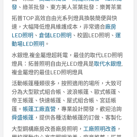
發
、綠茶批發、東方美人茶葉批發：樂菁茶業
拓普TOP 高效自由光系列燈具換裝簡便與快
速，大幅降低燈具維護成本，非常適合
廠房
LED照明
、
倉儲LED照明
、校園LED照明、
運
動場LED照明
。
水銀燈,複金屬燈超耗電，最佳的取代LED照明
燈具：拓普照明自由光LED燈具是
取代水銀燈
,
複金屬燈的最佳LED照明燈具
活動帳篷種類很多，按照適用的場所，大致可
分為大型歐式組合帳、波浪帳篷、歐式帳篷、
帝王帳篷、快速帳篷、屋式組合帳、宮廷帳
篷。
帳篷工廠直營
，專業設計開發，歡迎洽詢
舜盛帳篷
，提供各種活動帳篷的訂做、客製化
大型鋼構廠房改善廠房照明，
工廠照明改善
，