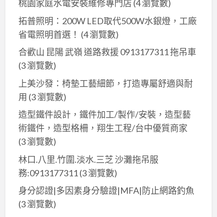
桃園家庭水電安裝維修專門店
(4 瀏覽數)
拓普照明：200W LED取代500W水銀燈，工廠
省電照明首選！
(4 瀏覽數)
合歡山 昆陽 武嶺 道路救援 0913177311 拖吊車
(3 瀏覽數)
上美沙發：椅墊工藝細節，打造專屬舒適與耐
用
(3 瀏覽數)
造型鐵件設計，鐵件加工/製作/安裝，造型藝
術鐵件，造型格柵，翔生工程/台中優質商家
(3 瀏覽數)
林口.八里.竹圍.淡水.三芝 沙灘拖吊服
務:0913177311
(3 瀏覽數)
身分認證|多因素身分驗證|MFA|防止網路釣魚
(3 瀏覽數)