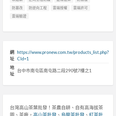
防篡改
防逆向工程
雲端授權
雲端許可
雲端驗證
網
https://www.pronew.com.tw/products_list.php?
址
CId=1
地
台中市南屯區南屯路二段290號7樓之1
址
台灣高山茶葉批發！茶農自耕、自有高海拔茶
園、茶廠，
高山茶批發
、
烏龍茶批發
、
紅茶批