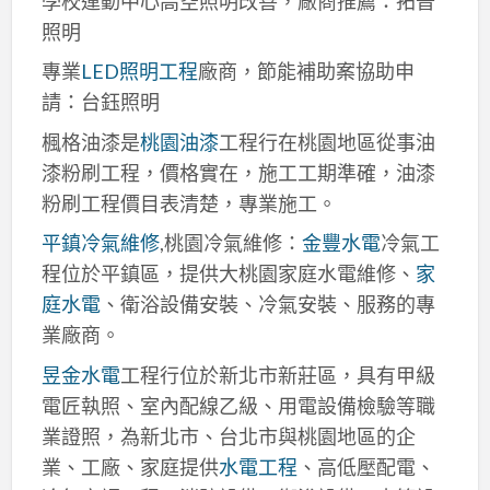
學校運動中心高空照明改善，廠商推薦：拓普
照明
專業
LED照明工程
廠商，節能補助案協助申
請：台鈺照明
楓格油漆是
桃園油漆
工程行在桃園地區從事油
漆粉刷工程，價格實在，施工工期準確，油漆
粉刷工程價目表清楚，專業施工。
平鎮冷氣維修
,桃園冷氣維修：
金豐水電
冷氣工
程位於平鎮區，提供大桃園家庭水電維修、
家
庭水電
、衛浴設備安裝、冷氣安裝、服務的專
業廠商。
昱金水電
工程行位於新北市新莊區，具有甲級
電匠執照、室內配線乙級、用電設備檢驗等職
業證照，為新北市、台北市與桃園地區的企
業、工廠、家庭提供
水電工程
、高低壓配電、