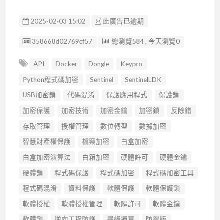
2025-02-03 15:02
此廣告已逾期
廣告编號
358668d02769cf57
總瀏覽584 , 今天瀏覽0
API
Docker
Dongle
Keypro
Python程式碼加密
Sentinel
SentinelLDK
USB加密鎖
代碼混淆
保護應用程式
保護鎖
加密保護
加密技術
加密金鑰
加密鎖
反除錯
存取管理
授權管理
數位轉型
數據加密
智慧財產權保護
檔案加密
白盒加密
白盒加密演算法
白箱加密
硬體許可
硬體金鑰
硬體鎖
程式碼保護
程式碼加密
程式碼加密工具
程式碼混淆
資料保護
軟體保護
軟體保護鎖
軟體授權
軟體授權管理
軟體許可
軟體金鑰
軟體鎖
逆向工程防護
邊緣運算
防盜版