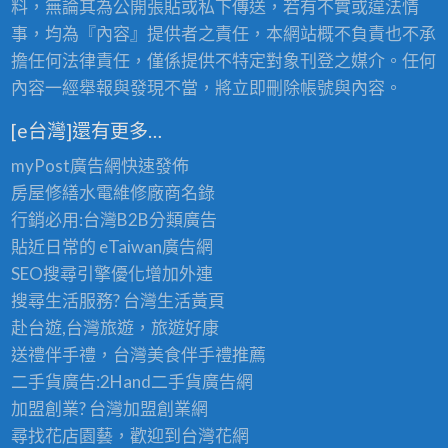
料，無論其為公開張貼或私下傳送，若有不實或違法情
事，均為『內容』提供者之責任，本網站概不負責也不承
擔任何法律責任，僅係提供不特定對象刊登之媒介。任何
內容一經舉報與發現不當，將立即刪除帳號與內容。
[e台灣]還有更多…
myPost廣告網
快速發佈
房屋修繕
水電維修廠商名錄
行銷必用:台灣B2B
分類廣告
貼近日常的
eTaiwan廣告網
SEO搜尋引擎優化
增加外連
搜尋生活服務? 台灣
生活黃頁
赴台遊,台灣旅遊
，旅遊好康
送禮伴手禮，台灣美食
伴手禮
推薦
二手貨廣告:2Hand
二手貨
廣告網
加盟創業? 台灣
加盟創業
網
尋找花店園藝，歡迎到
台灣花網