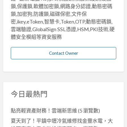
鎖,保護鎖,軟體加密鎖,網路身分認證,動態密碼
鎖,加密狗,防護鎖,磁碟保密,文件保
密,ikey,eToken,智慧卡,Token,OTP,動態密碼鎖,
雲端驗證,GlobalSign SSL憑證,HSM,PKI技術,硬
體安全模組等資安服務
Contact Owner
今日最熱門
點亮輕資產財務！雲端新思維
(5 瀏覽數)
夏天到了！平鎮中壢冷氣維修找金豐水電，大