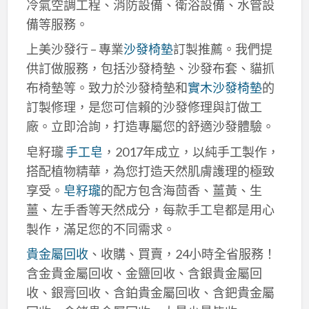
冷氣空調工程、消防設備、衛浴設備、水管設
備等服務。
上美沙發行 – 專業
沙發椅墊
訂製推薦。我們提
供訂做服務，包括沙發椅墊、沙發布套、貓抓
布椅墊等。致力於沙發椅墊和
實木沙發椅墊
的
訂製修理，是您可信賴的沙發修理與訂做工
廠。立即洽詢，打造專屬您的舒適沙發體驗。
皂籽瓏
手工皂
，2017年成立，以純手工製作，
搭配植物精華，為您打造天然肌膚護理的極致
享受。
皂籽瓏
的配方包含海茴香、薑黃、生
薑、左手香等天然成分，每款手工皂都是用心
製作，滿足您的不同需求。
貴金屬回收
、收購、買賣，24小時全省服務！
含金貴金屬回收、金鹽回收、含銀貴金屬回
收、銀膏回收、含鉑貴金屬回收、含鈀貴金屬